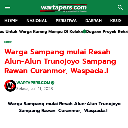
𝗛𝗢𝗠𝗘
NASIONAL
PERISTIWA
DAERAH
KESEHA
 Kurang Mampu Di Kolaka
Dugaan Proyek Rehabilitasi SMA 1 Kw
HOME
Warga Sampang mulai Resah
Alun-Alun Trunojoyo Sampang
Rawan Curanmor, Waspada..!
WARTAPERS.COM
Selasa, Juli 11, 2023
Warga Sampang mulai Resah Alun-Alun Trunojoyo
Sampang Rawan Curanmor, Waspada..!