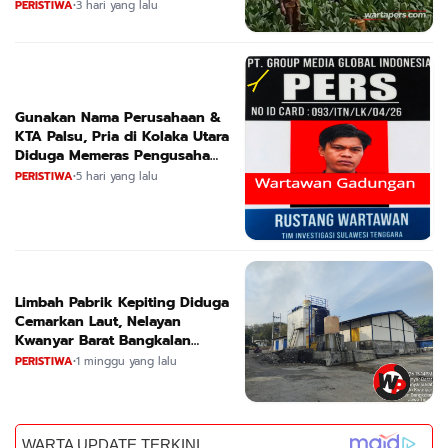
Suara
PERISTIWA
•
3 hari yang lalu
Gunakan Nama Perusahaan &
KTA Palsu, Pria di Kolaka Utara
Diduga Memeras Pengusaha
Tambang dan Minyak
PERISTIWA
•
5 hari yang lalu
Limbah Pabrik Kepiting Diduga
Cemarkan Laut, Nelayan
Kwanyar Barat Bangkalan
Desak DLH Turun Tangan
PERISTIWA
•
1 minggu yang lalu