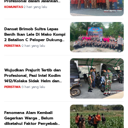
Profesional dalam Jalankan
Tugas
KOMUNITAS
•
2 hari yang lalu
Dansat Brimob Sultra Lepas
Benih Ikan Lele Di Mako Kompi
2 Batalion C Peloper Dukung
ketahanan Pangan Nasional
PERISTIWA
•
2 hari yang lalu
Wujudkan Prajurit Tertib dan
Profesional, Pasi Intel Kodim
1412/Kolaka Sidak Helm dan
Kendaraan
PERISTIWA
•
3 hari yang lalu
Fenomena Alam Kembali
Gegerkan Warga , Belum
diketahui Faktor Penyebab