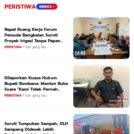
PERISTIWA
INDEKS +
Rapat Ruang Kerja Forum
Pemuda Bangkalan Soroti
Proyek Irigasi Tanpa Papan
Nama
PERISTIWA
•
1 hari yang lalu
Dilaporkan Kuasa Hukum
Bupati Bombana: Manton Buka
Suara "Kami Tidak Pernah
Menutup Ruang Hak Jawab"
PERISTIWA
•
1 hari yang lalu
Soroti Tumpukan Sampah, DLH
Sampang Didesak Lebih