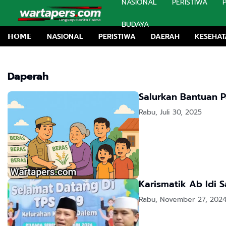
NASIONAL
PERISTIWA
BUDAYA
𝗛𝗢𝗠𝗘
NASIONAL
PERISTIWA
DAERAH
KESEHA
Teranc
Daperah
Salurkan Bantuan P
Rabu, Juli 30, 2025
Rabu, November 27, 202