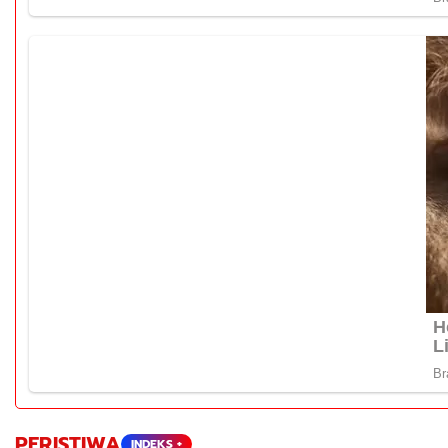
PERISTIWA
INDEKS +