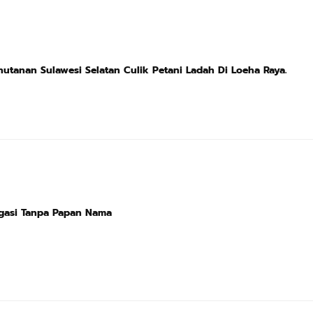
Tanpa Menunjukan Surat Penangkapan, Penegakan hukum Kehutanan Sulawesi Selatan Culik Petani Ladah Di Loeha Raya.
igasi Tanpa Papan Nama