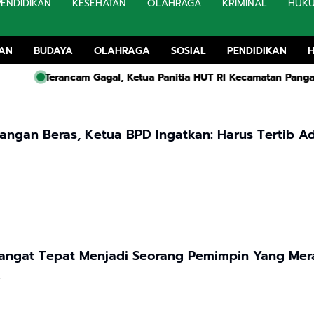
PENDIDIKAN
KESEHATAN
OLAHRAGA
KRIMINAL
HUK
TAN
BUDAYA
OLAHRAGA
SOSIAL
PENDIDIKAN
am Gagal, Ketua Panitia HUT RI Kecamatan Pangarengan Dikaba
angan Beras, Ketua BPD Ingatkan: Harus Tertib Ad
Karismatik Ab Idi Sangat Tepat Menjadi Seorang Pemimpin Ya
4