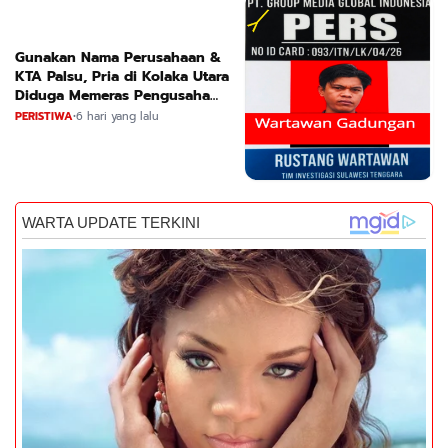
Gunakan Nama Perusahaan &
KTA Palsu, Pria di Kolaka Utara
Diduga Memeras Pengusaha
Tambang dan Minyak
PERISTIWA
•
6 hari yang lalu