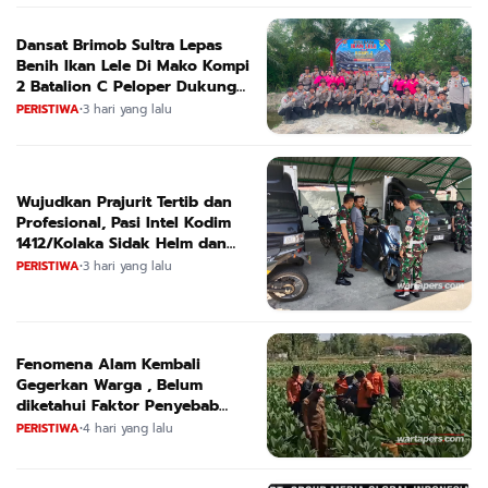
Dansat Brimob Sultra Lepas
Benih Ikan Lele Di Mako Kompi
2 Batalion C Peloper Dukung
ketahanan Pangan Nasional
PERISTIWA
•
3 hari yang lalu
Wujudkan Prajurit Tertib dan
Profesional, Pasi Intel Kodim
1412/Kolaka Sidak Helm dan
Kendaraan
PERISTIWA
•
3 hari yang lalu
Fenomena Alam Kembali
Gegerkan Warga , Belum
diketahui Faktor Penyebab
Suara
PERISTIWA
•
4 hari yang lalu