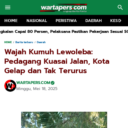
𝗛𝗢𝗠𝗘
NASIONAL
PERISTIWA
DAERAH
KESEHA
laksana Pastikan Pekerjaan Sesuai SOP dan Transparan
Teranc
HOME
Barita terbaru
Daerah
Wajah Kumuh Lewoleba:
Pedagang Kuasai Jalan, Kota
Gelap dan Tak Terurus
WARTAPERS.COM
Minggu, Mei 18, 2025