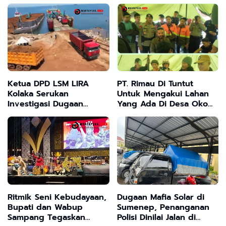
Pike up
dan Udang yang Lebih
Sehat dan Optimal
Ketua DPD LSM LIRA
PT. Rimau Di Tuntut
Kolaka Serukan
Untuk Mengakui Lahan
Investigasi Dugaan
Yang Ada Di Desa Oko
Penjualan Ore Nikel PT
Oko Dusun 2 Lawanie
VALE Tanpa RKAB
Sah Milik Pak Nassar
Ritmik Seni Kebudayaan,
Dugaan Mafia Solar di
Bupati dan Wabup
Sumenep, Penanganan
Sampang Tegaskan
Polisi Dinilai Jalan di