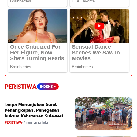
PERISTIWA
INDEKS +
Tanpa Menunjukan Surat
Penangkapan, Penegakan
hukum Kehutanan Sulawesi
Selatan Culik Petani Ladah Di
PERISTIWA
•
7 jam yang lalu
Loeha Raya.