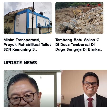
Kesenian ini Tetap
Tempat
Dilestarikan
Minim Transparansi,
Tambang Batu Galian C
Proyek Rehabilitasi Toilet
Di Desa Tamborasi Di
SDN Kamuning 3
Duga Sengaja Di Biarkan
Sampang Tuai Kritik
Beroperasi Karna Diduga
Ada Kong KaliKong.
UPDATE NEWS