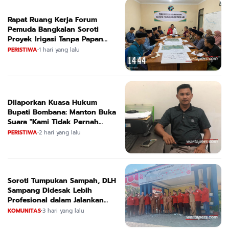
Rapat Ruang Kerja Forum
Pemuda Bangkalan Soroti
Proyek Irigasi Tanpa Papan
Nama
PERISTIWA
•
1 hari yang lalu
Dilaporkan Kuasa Hukum
Bupati Bombana: Manton Buka
Suara "Kami Tidak Pernah
Menutup Ruang Hak Jawab"
PERISTIWA
•
2 hari yang lalu
Soroti Tumpukan Sampah, DLH
Sampang Didesak Lebih
Profesional dalam Jalankan
Tugas
KOMUNITAS
•
3 hari yang lalu