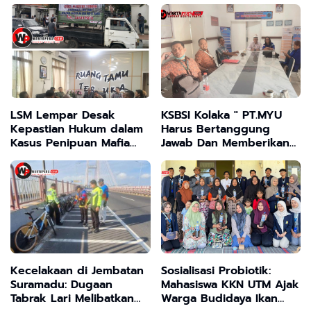
LSM Lempar Desak
KSBSI Kolaka " PT.MYU
Kepastian Hukum dalam
Harus Bertanggung
Kasus Penipuan Mafia
Jawab Dan Memberikan
Tanah di Bangkalan
Hak Hak Para Pekerjanya
"
Kecelakaan di Jembatan
Sosialisasi Probiotik:
Suramadu: Dugaan
Mahasiswa KKN UTM Ajak
Tabrak Lari Melibatkan
Warga Budidaya Ikan