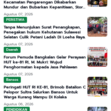
Kecamatan Pangarengan Dikabarkan
Mundur dan Bubarkan Kepanitiaan, Story
WhatsApp ASN Jadi Sorotan
Agustus 07, 2026
PERISTIWA
Tanpa Menunjukan Surat Penangkapan,
Penegakan hukum Kehutanan Sulawesi
Selatan Culik Petani Ladah Di Loeha Raya.
Agustus 07, 2026
Daerah
Forum Pemuda Bangkalan Gelar Perayaan
HUT ke-81 RI, M. Mukri: Wujud
Penghormatan kepada Jasa Pahlawan
Agustus 07, 2026
Bansos
Peringati HUT RI KE-81, Brimob Batalion C
Pelopor Sultra Salurkan Bansos Untuk
Warga Kurang Mampu Di Kolaka
Agustus 06, 2026
PENDIDIKAN