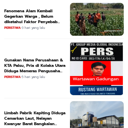
Fenomena Alam Kembali
Gegerkan Warga , Belum
diketahui Faktor Penyebab
Suara
PERISTIWA
•
3 hari yang lalu
Gunakan Nama Perusahaan &
KTA Palsu, Pria di Kolaka Utara
Diduga Memeras Pengusaha
Tambang dan Minyak
PERISTIWA
•
5 hari yang lalu
Limbah Pabrik Kepiting Diduga
Cemarkan Laut, Nelayan
Kwanyar Barat Bangkalan