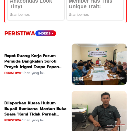
PERISTIWA
INDEKS +
Rapat Ruang Kerja Forum
Pemuda Bangkalan Soroti
Proyek Irigasi Tanpa Papan
Nama
PERISTIWA
•
1 hari yang lalu
Dilaporkan Kuasa Hukum
Bupati Bombana: Manton Buka
Suara "Kami Tidak Pernah
Menutup Ruang Hak Jawab"
PERISTIWA
•
1 hari yang lalu