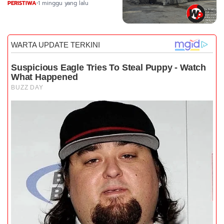
Desak DLH Turun Tangan
PERISTIWA
•
1 minggu yang lalu