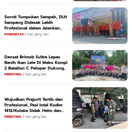
Soroti Tumpukan Sampah, DLH
Sampang Didesak Lebih
Profesional dalam Jalankan
Tugas
KOMUNITAS
•
2 hari yang lalu
Dansat Brimob Sultra Lepas
Benih Ikan Lele Di Mako Kompi
2 Batalion C Peloper Dukung
ketahanan Pangan Nasional
PERISTIWA
•
2 hari yang lalu
Wujudkan Prajurit Tertib dan
Profesional, Pasi Intel Kodim
1412/Kolaka Sidak Helm dan
Kendaraan
PERISTIWA
•
2 hari yang lalu