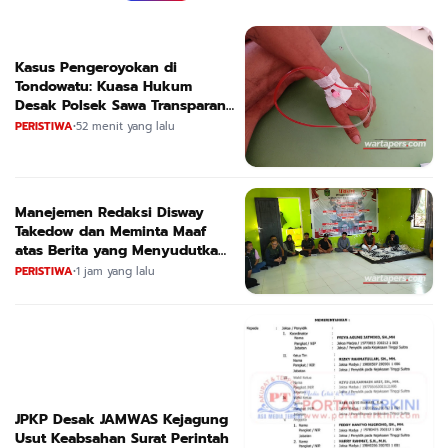
Kasus Pengeroyokan di
Tondowatu: Kuasa Hukum
Desak Polsek Sawa Transparan
dan Segera Tetapkan Tersangka
PERISTIWA
•
52 menit yang lalu
Manejemen Redaksi Disway
Takedow dan Meminta Maaf
atas Berita yang Menyudutkan
APL
PERISTIWA
•
1 jam yang lalu
JPKP Desak JAMWAS Kejagung
Usut Keabsahan Surat Perintah