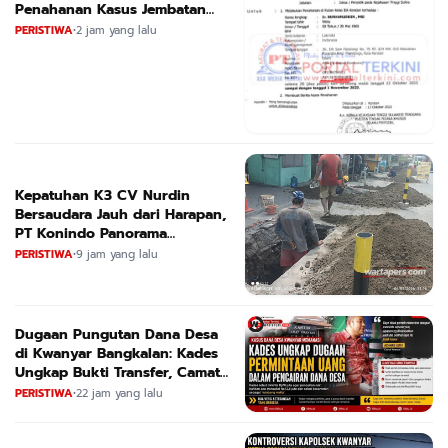
Penahanan Kasus Jembatan
CIRAUCI II
PERISTIWA
•
2 jam yang lalu
Kepatuhan K3 CV Nurdin
Bersaudara Jauh dari Harapan,
PT Konindo Panorama
Konsultan Dituding Lalai Awasi
PERISTIWA
•
9 jam yang lalu
Proyek DPRKPCK Jatim
Dugaan Pungutan Dana Desa
di Kwanyar Bangkalan: Kades
Ungkap Bukti Transfer, Camat
Beri Bantahan Tegas
PERISTIWA
•
22 jam yang lalu