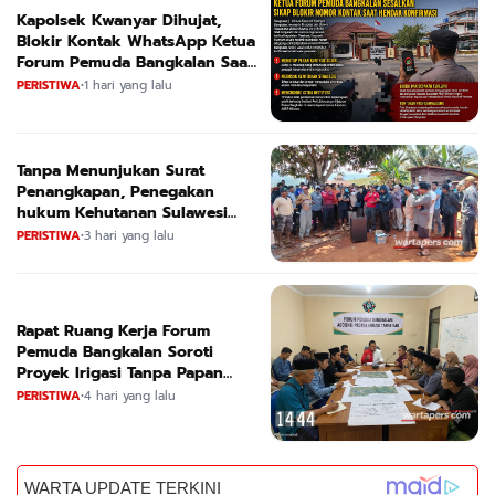
Kapolsek Kwanyar Dihujat,
Blokir Kontak WhatsApp Ketua
Forum Pemuda Bangkalan Saat
Dikonfirmasi
PERISTIWA
•
1 hari yang lalu
Tanpa Menunjukan Surat
Penangkapan, Penegakan
hukum Kehutanan Sulawesi
Selatan Culik Petani Ladah Di
PERISTIWA
•
3 hari yang lalu
Loeha Raya.
Rapat Ruang Kerja Forum
Pemuda Bangkalan Soroti
Proyek Irigasi Tanpa Papan
Nama
PERISTIWA
•
4 hari yang lalu