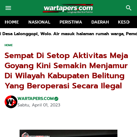
𝗛𝗢𝗠𝗘
NASIONAL
PERISTIWA
DAERAH
KESEHA
. Air masuk halaman rumah warga, Pemda diminta segera turun 
HOME
Sempat Di Setop Aktivitas Meja
Goyang Kini Semakin Menjamur
Di Wilayah Kabupaten Belitung
Yang Beroperasi Secara Ilegal
WARTAPERS.COM
Sabtu, April 01, 2023