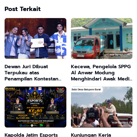
Post Terkait
Dewan Juri Dibuat
Kecewa, Pengelola SPPG
Terpukau atas
Al Anwar Modung
Penampilan Kontestan
Menghindari Awak Media
Musik Dangdut Asal
Terkait Isu 5 Dapur Satu
Sampang
Lokasi
Kapolda Jatim Esports
Kunjungan Kerja