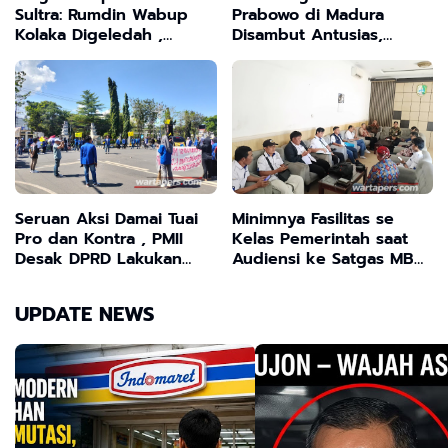
Sultra: Rumdin Wabup
Prabowo di Madura
Kolaka Digeledah ,
Disambut Antusias,
Publik Tagih Tersangka
Warga Sampaikan
Utama!"
Keluhan Harga BBM dan
Bahan Pokok
Seruan Aksi Damai Tuai
Minimnya Fasilitas se
Pro dan Kontra , PMII
Kelas Pemerintah saat
Desak DPRD Lakukan
Audiensi ke Satgas MBG
Audit Dua Proyek
, Ketua MCS Sebut
Strategis Nasional
Mereka "Macan Ompong"
UPDATE NEWS
tak Serius Dorong
Program Presiden