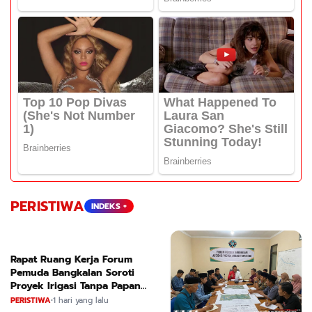
PERISTIWA
INDEKS +
Rapat Ruang Kerja Forum
Pemuda Bangkalan Soroti
Proyek Irigasi Tanpa Papan
Nama
PERISTIWA
•
1 hari yang lalu