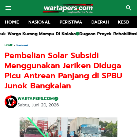
𝗛𝗢𝗠𝗘
NASIONAL
PERISTIWA
DAERAH
KESEHA
pu Di Kolaka
Dugaan Proyek Rehabilitasi SMA 1 Kwanyar Tanp
HOME
Nasional
Pembelian Solar Subsidi
Menggunakan Jeriken Diduga
Picu Antrean Panjang di SPBU
Junok Bangkalan
WARTAPERS.COM
Sabtu, Juni 20, 2026