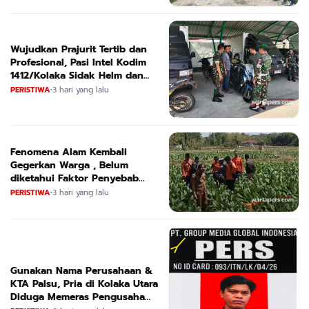
Wujudkan Prajurit Tertib dan
Profesional, Pasi Intel Kodim
1412/Kolaka Sidak Helm dan
Kendaraan
PERISTIWA
•
3 hari yang lalu
Fenomena Alam Kembali
Gegerkan Warga , Belum
diketahui Faktor Penyebab
Suara
PERISTIWA
•
3 hari yang lalu
Gunakan Nama Perusahaan &
KTA Palsu, Pria di Kolaka Utara
Diduga Memeras Pengusaha