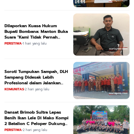
Dilaporkan Kuasa Hukum
Bupati Bombana: Manton Buka
Suara "Kami Tidak Pernah
Menutup Ruang Hak Jawab"
PERISTIWA
•
1 hari yang lalu
Soroti Tumpukan Sampah, DLH
Sampang Didesak Lebih
Profesional dalam Jalankan
Tugas
KOMUNITAS
•
2 hari yang lalu
Dansat Brimob Sultra Lepas
Benih Ikan Lele Di Mako Kompi
2 Batalion C Peloper Dukung
ketahanan Pangan Nasional
PERISTIWA
•
2 hari yang lalu