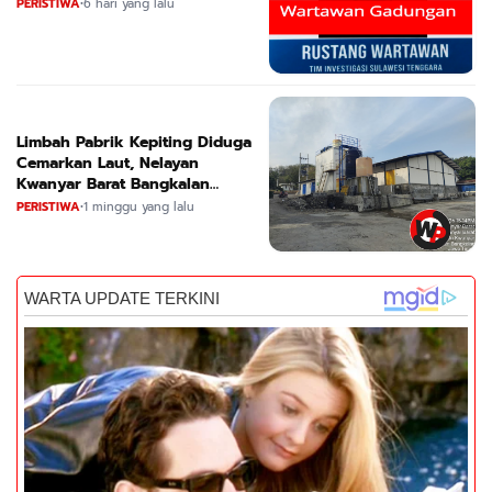
Tambang dan Minyak
PERISTIWA
•
6 hari yang lalu
Limbah Pabrik Kepiting Diduga
Cemarkan Laut, Nelayan
Kwanyar Barat Bangkalan
Desak DLH Turun Tangan
PERISTIWA
•
1 minggu yang lalu