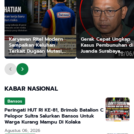
Karyawan Ritel Modern
Gerak Cepat Ungkap
Sampaikan Keluhan
Kasus Pembunuhan di
Terkait Dugaan Mutasi,
Juanda Surabaya,
Serikat Pekerja Disebut
Tersangka Utama Berh
Beri Perhatian
Diamankan
KABAR NASIONAL
Bansos
Peringati HUT RI KE-81, Brimob Batalion C
Pelopor Sultra Salurkan Bansos Untuk
Warga Kurang Mampu Di Kolaka
Agustus 06, 2026