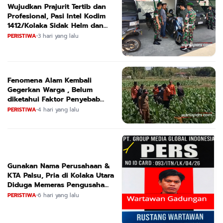
Wujudkan Prajurit Tertib dan
Profesional, Pasi Intel Kodim
1412/Kolaka Sidak Helm dan
Kendaraan
PERISTIWA
•
3 hari yang lalu
Fenomena Alam Kembali
Gegerkan Warga , Belum
diketahui Faktor Penyebab
Suara
PERISTIWA
•
4 hari yang lalu
Gunakan Nama Perusahaan &
KTA Palsu, Pria di Kolaka Utara
Diduga Memeras Pengusaha
Tambang dan Minyak
PERISTIWA
•
6 hari yang lalu