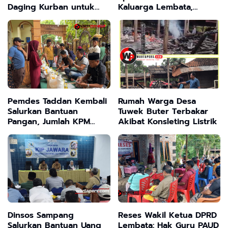
Daging Kurban untuk
Kaluarga Lembata,
Warga dan Mitra
Wabup Nasir Hadirkan
Pelabuhan
Cahaya di Rumah Ibu
Maria
Pemdes Taddan Kembali
Rumah Warga Desa
Salurkan Bantuan
Tuwek Buter Terbakar
Pangan, Jumlah KPM
Akibat Konsleting Listrik
Meningkat
Dinsos Sampang
Reses Wakil Ketua DPRD
Salurkan Bantuan Uang
Lembata: Hak Guru PAUD