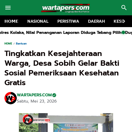
𝗛𝗢𝗠𝗘
NASIONAL
PERISTIWA
DAERAH
KESEHA
n Laporan Diduga Tebang Pilih
Dugaan Pungutan Liar Dana Agu
HOME
Bantuan
Tingkatkan Kesejahteraan
Warga, Desa Sobih Gelar Bakti
Sosial Pemeriksaan Kesehatan
Gratis
WARTAPERS.COM
Sabtu, Mei 23, 2026