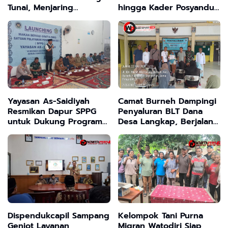
Tunai, Menjaring
hingga Kader Posyandu
Sebanyak 101 KPM Dalam
Tertunda Akibat PMK 81
Meretas Kritis Ekonomi
Yayasan As-Saidiyah
Camat Burneh Dampingi
Resmikan Dapur SPPG
Penyaluran BLT Dana
untuk Dukung Program
Desa Langkap, Berjalan
Makan Bergizi Gratis di
Aman dan Kondusif
Bangkalan
Dispendukcapil Sampang
Kelompok Tani Purna
Genjot Layanan
Migran Watodiri Siap