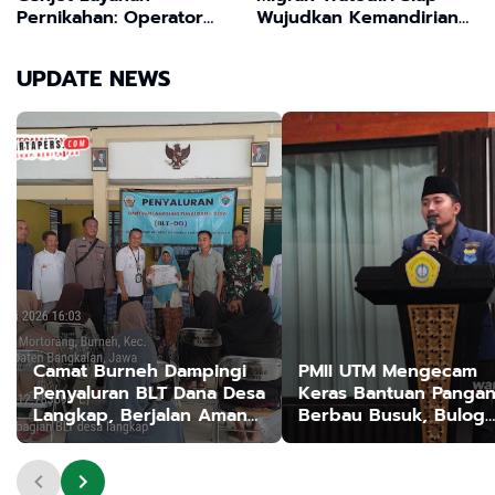
Pernikahan: Operator
Wujudkan Kemandirian
KUA Ikuti Bimtek Inovasi
Ekonomi Keluarga
"Marlena Tuku Santan"
UPDATE NEWS
Camat Burneh Dampingi
PMII UTM Mengecam
Penyaluran BLT Dana Desa
Keras Bantuan Panga
Langkap, Berjalan Aman
Berbau Busuk, Bulog
dan Kondusif
Bangkalan Beri Makan
Rakyat dengan Kualita
Sampah ,Dinas P2KP