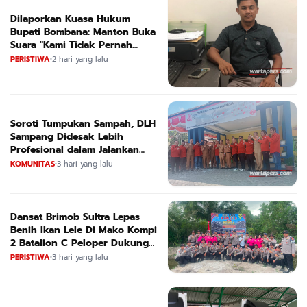
Dilaporkan Kuasa Hukum
Bupati Bombana: Manton Buka
Suara "Kami Tidak Pernah
Menutup Ruang Hak Jawab"
PERISTIWA
•
2 hari yang lalu
Soroti Tumpukan Sampah, DLH
Sampang Didesak Lebih
Profesional dalam Jalankan
Tugas
KOMUNITAS
•
3 hari yang lalu
Dansat Brimob Sultra Lepas
Benih Ikan Lele Di Mako Kompi
2 Batalion C Peloper Dukung
ketahanan Pangan Nasional
PERISTIWA
•
3 hari yang lalu