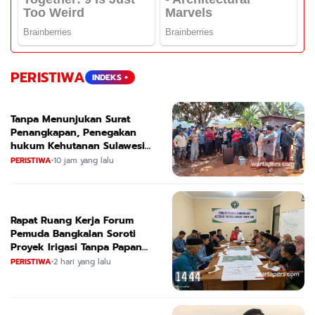
PERISTIWA
INDEKS +
Tanpa Menunjukan Surat
Penangkapan, Penegakan
hukum Kehutanan Sulawesi
Selatan Culik Petani Ladah Di
PERISTIWA
•
10 jam yang lalu
Loeha Raya.
Rapat Ruang Kerja Forum
Pemuda Bangkalan Soroti
Proyek Irigasi Tanpa Papan
Nama
PERISTIWA
•
2 hari yang lalu