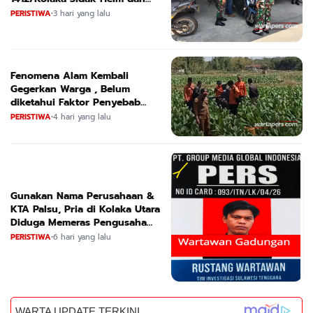
Kendaraan
PERISTIWA
•
3 hari yang lalu
Fenomena Alam Kembali
Gegerkan Warga , Belum
diketahui Faktor Penyebab
Suara
PERISTIWA
•
4 hari yang lalu
Gunakan Nama Perusahaan &
KTA Palsu, Pria di Kolaka Utara
Diduga Memeras Pengusaha
Tambang dan Minyak
PERISTIWA
•
6 hari yang lalu