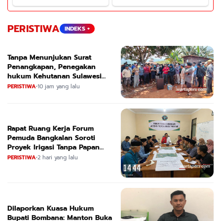
PERISTIWA
INDEKS +
Tanpa Menunjukan Surat
Penangkapan, Penegakan
hukum Kehutanan Sulawesi
Selatan Culik Petani Ladah Di
PERISTIWA
•
10 jam yang lalu
Loeha Raya.
Rapat Ruang Kerja Forum
Pemuda Bangkalan Soroti
Proyek Irigasi Tanpa Papan
Nama
PERISTIWA
•
2 hari yang lalu
Dilaporkan Kuasa Hukum
Bupati Bombana: Manton Buka