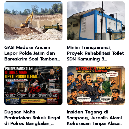
GASI Madura Ancam
Minim Transparansi,
Lapor Polda Jatim dan
Proyek Rehabilitasi Toilet
Bareskrim Soal Tambang
SDN Kamuning 3
Ilegal Pamekasan
Sampang Tuai Kritik
Dugaan Mafia
Insiden Tegang di
Penindakan Rokok Ilegal
Sampang, Jurnalis Alami
di Polres Bangkalan,
Kekerasan Tanpa Alasan