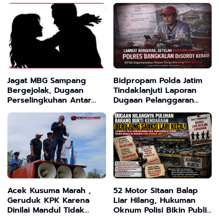
Publik Pertanyakan
Jelas
Aliran Uang dan Barang
Bukti
Jagat MBG Sampang
Bidpropam Polda Jatim
Bergejolak, Dugaan
Tindaklanjuti Laporan
Perselingkuhan Antar
Dugaan Pelanggaran
Oknum Relawan Jadi
oleh Sipropam
Sorotan
Bangkalan
Acek Kusuma Marah ,
52 Motor Sitaan Balap
Geruduk KPK Karena
Liar Hilang, Hukuman
Dinilai Mandul Tidak
Oknum Polisi Bikin Publik