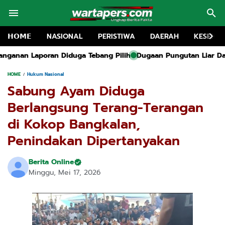
𝗛𝗢𝗠𝗘
NASIONAL
PERISTIWA
DAERAH
KESEHA
ang Pilih
Dugaan Pungutan Liar Dana Agustusan di Tragah, F
HOME
Hukum Nasional
Sabung Ayam Diduga
Berlangsung Terang-Terangan
di Kokop Bangkalan,
Penindakan Dipertanyakan
Berita Online
Minggu, Mei 17, 2026