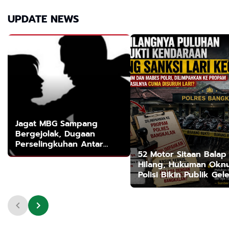
Becus
Geleng Kepala
UPDATE NEWS
Jagat MBG Sampang
Bergejolak, Dugaan
Perselingkuhan Antar
52 Motor Sitaan Balap 
Oknum Relawan Jadi
Hilang, Hukuman Okn
Sorotan
Polisi Bikin Publik Gel
Kepala