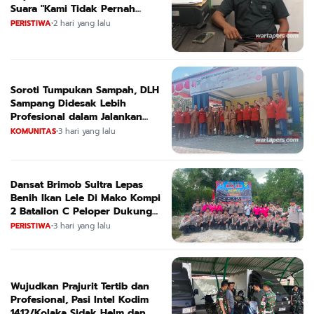
Suara "Kami Tidak Pernah
Menutup Ruang Hak Jawab"
PERISTIWA
•
2 hari yang lalu
Soroti Tumpukan Sampah, DLH
Sampang Didesak Lebih
Profesional dalam Jalankan
Tugas
KOMUNITAS
•
3 hari yang lalu
Dansat Brimob Sultra Lepas
Benih Ikan Lele Di Mako Kompi
2 Batalion C Peloper Dukung
ketahanan Pangan Nasional
PERISTIWA
•
3 hari yang lalu
Wujudkan Prajurit Tertib dan
Profesional, Pasi Intel Kodim
1412/Kolaka Sidak Helm dan