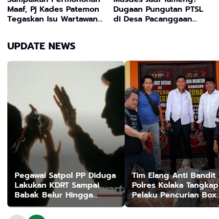
Maaf, Pj Kades Patemon
Dugaan Pungutan PTSL
Tegaskan Isu Wartawan
di Desa Pacanggaan
Minta Uang Adalah Hoaks
Dinilai Perlu Diusut
Aparat dan Inspektorat
UPDATE NEWS
Pegawai Satpol PP Diduga
Tim Elang Anti Bandit
Lakukan KDRT Sampai
Polres Kolaka Tangkap
Babak Belur Hingga
Pelaku Pencurian Box
Berujung Tindak Pidana
Kontainer di Lamokat