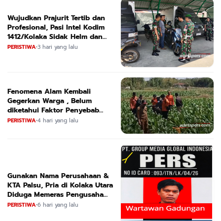
Wujudkan Prajurit Tertib dan
Profesional, Pasi Intel Kodim
1412/Kolaka Sidak Helm dan
Kendaraan
PERISTIWA
•
3 hari yang lalu
Fenomena Alam Kembali
Gegerkan Warga , Belum
diketahui Faktor Penyebab
Suara
PERISTIWA
•
4 hari yang lalu
Gunakan Nama Perusahaan &
KTA Palsu, Pria di Kolaka Utara
Diduga Memeras Pengusaha
Tambang dan Minyak
PERISTIWA
•
6 hari yang lalu