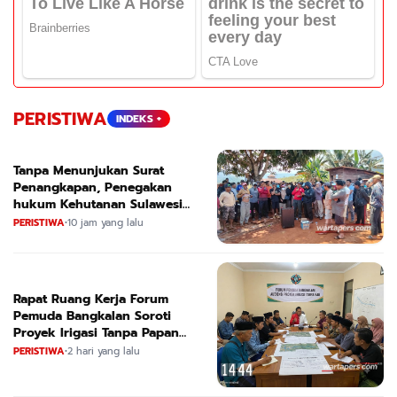
PERISTIWA
INDEKS +
Tanpa Menunjukan Surat
Penangkapan, Penegakan
hukum Kehutanan Sulawesi
Selatan Culik Petani Ladah Di
PERISTIWA
•
10 jam yang lalu
Loeha Raya.
Rapat Ruang Kerja Forum
Pemuda Bangkalan Soroti
Proyek Irigasi Tanpa Papan
Nama
PERISTIWA
•
2 hari yang lalu