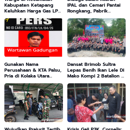
Kabupaten Ketapang
IPAL dan Cemari Pantai
Keluhkan Harga Gas LPG
Rongkang, Pabrik
3 Kg di Jual Pangkalan
Kepiting di Bangkalan
Masih di Atas HET
Terancam Sanksi Berat
Gunakan Nama
Dansat Brimob Sultra
Perusahaan & KTA Palsu,
Lepas Benih Ikan Lele Di
Pria di Kolaka Utara
Mako Kompi 2 Batalion C
Diduga Memeras
Peloper Dukung
Pengusaha Tambang dan
ketahanan Pangan
Minyak
Nasional
Wujudkan Prajurit Tertib
Krisis Gaji P3K, Cornelis: