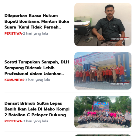
Dilaporkan Kuasa Hukum
Bupati Bombana: Manton Buka
Suara "Kami Tidak Pernah
Menutup Ruang Hak Jawab"
PERISTIWA
•
2 hari yang lalu
Soroti Tumpukan Sampah, DLH
Sampang Didesak Lebih
Profesional dalam Jalankan
Tugas
KOMUNITAS
•
3 hari yang lalu
Dansat Brimob Sultra Lepas
Benih Ikan Lele Di Mako Kompi
2 Batalion C Peloper Dukung
ketahanan Pangan Nasional
PERISTIWA
•
3 hari yang lalu