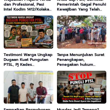
dan Profesional, Pasi
Pemerintah Gagal Penuhi
Intel Kodim 1412/Kolaka
Kewajiban Yang Telah
Sidak Helm dan
Disepakati
Kendaraan
Testimoni Warga Ungkap
Tanpa Menunjukan Surat
Dugaan Kuat Pungutan
Penangkapan,
PTSL, Pj Kades
Penegakan hukum
Pacanggaan Diuji
Kehutanan Sulawesi
Klarifikasinya
Selatan Culik Petani
Ladah Di Loeha Raya.
Sampaikan Permohonan
Musdes Jadi Tameng?