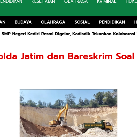
PENDIDIKAN
KESEHATAN
OLAHRAGA
KRIMINAL
HUK
TAN
BUDAYA
OLAHRAGA
SOSIAL
PENDIDIKAN
i Digelar, Kadisdik Tekankan Kolaborasi Wujudkan Pendidikan
lda Jatim dan Bareskrim Soal