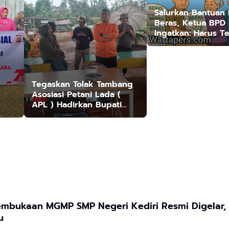
Salurkan Bantuan
Beras, Ketua BPD
Ingatkan: Harus Te
Administrasi dan 
Sasaran
Tegaskan Tolak Tambang
Asosiasi Petani Lada (
APL ) Hadirkan Bupati
kan
Luwu Timur Tinjau Lokasi
Kebun.
mbukaan MGMP SMP Negeri Kediri Resmi Digelar, 
u