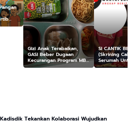
 Pangan
rtib
Tepat
Gizi Anak Terabaikan,
SI CANTIK BES
GASI Beber Dugaan
(Skrining Cak
Kecurangan Program MBG
Serumah Untu
Darun Najah Jrengik
Tuberkulosis)
Kadisdik Tekankan Kolaborasi Wujudkan