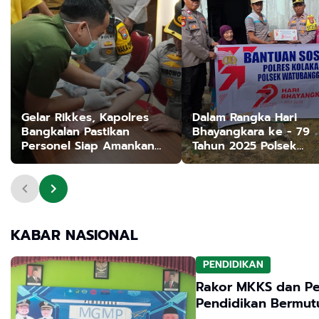
Gelar Rikkes, Kapolres
Dalam Rangka Hari
Bangkalan Pastikan
Bhayangkara ke - 79
Personel Siap Amankan
Tahun 2025 Polsek
Ops Ketupat Semeru
Watubangga Membagi
2026
Sembako Kepada
Masyarakat
KABAR NASIONAL
PENDIDIKAN
Rakor MKKS dan Pe
Pendidikan Bermut