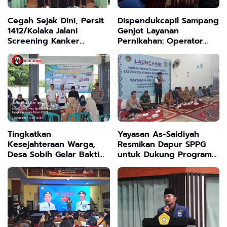
Cegah Sejak Dini, Persit
Dispendukcapil Sampang
1412/Kolaka Jalani
Genjot Layanan
Screening Kanker
Pernikahan: Operator
Serviks dengan
KUA Ikuti Bimtek Inovasi
Teknologi HPV DNA
"Marlena Tuku Santan"
Tingkatkan
Yayasan As-Saidiyah
Kesejahteraan Warga,
Resmikan Dapur SPPG
Desa Sobih Gelar Bakti
untuk Dukung Program
Sosial Pemeriksaan
Makan Bergizi Gratis di
Kesehatan Gratis
Bangkalan