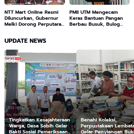
NTT Mart Online Resmi
PMII UTM Mengecam
Diluncurkan, Gubernur
Keras Bantuan Pangan
Melki Dorong Perputaran
Berbau Busuk, Bulog
Ekonomi Daerah
Bangkalan Beri Makan
Rakyat dengan Kualitas
UPDATE NEWS
Sampah ,Dinas P2KP
Mandul Fungsional!!
Tingkatkan Kesejahteraan
Benahi Koleksi,
Warga, Desa Sobih Gelar
Perpustakaan Lembat
Bakti Sosial Pemeriksaan
Gelar Penyiangan Buk