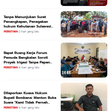
Tanpa Menunjukan Surat
Penangkapan, Penegakan
hukum Kehutanan Sulawesi
Selatan Culik Petani Ladah Di
PERISTIWA
•
2 hari yang lalu
Loeha Raya.
Rapat Ruang Kerja Forum
Pemuda Bangkalan Soroti
Proyek Irigasi Tanpa Papan
Nama
PERISTIWA
•
4 hari yang lalu
Dilaporkan Kuasa Hukum
Bupati Bombana: Manton Buka
Suara "Kami Tidak Pernah
Menutup Ruang Hak Jawab"
PERISTIWA
•
4 hari yang lalu