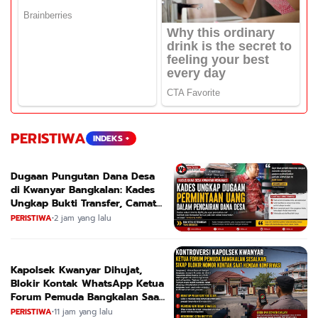
PERISTIWA
INDEKS +
Dugaan Pungutan Dana Desa
di Kwanyar Bangkalan: Kades
Ungkap Bukti Transfer, Camat
Beri Bantahan Tegas
PERISTIWA
•
2 jam yang lalu
Kapolsek Kwanyar Dihujat,
Blokir Kontak WhatsApp Ketua
Forum Pemuda Bangkalan Saat
Dikonfirmasi
PERISTIWA
•
11 jam yang lalu