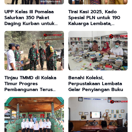
UPP Kelas III Pomalaa
Tirai Kasi 2025, Kado
Salurkan 350 Paket
Spesial PLN untuk 190
Daging Kurban untuk
Kaluarga Lembata,
Warga dan Mitra
Wabup Nasir Hadirkan
Pelabuhan
Cahaya di Rumah Ibu
Maria
Tinjau TMMD di Kolaka
Benahi Koleksi,
Timur Progres
Perpustakaan Lembata
Pembangunan Terus
Gelar Penyiangan Buku
Berlanjut Di Tiga Desa