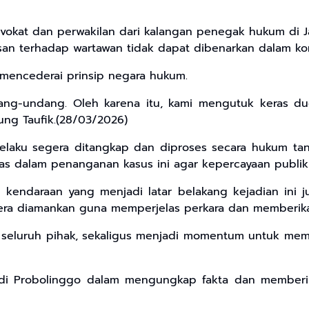
advokat dan perwakilan dari kalangan penegak hukum di 
an terhadap wartawan tidak dapat dibenarkan dalam kon
 mencederai prinsip negara hukum.
dang-undang. Oleh karena itu, kami mengutuk keras d
ung Taufik.(28/03/2026)
pelaku segera ditangkap dan diproses secara hukum ta
as dalam penanganan kasus ini agar kepercayaan publik 
kendaraan yang menjadi latar belakang kejadian ini ju
era diamankan guna memperjelas perkara dan memberika
agi seluruh pihak, sekaligus menjadi momentum untuk m
at di Probolinggo dalam mengungkap fakta dan memberi