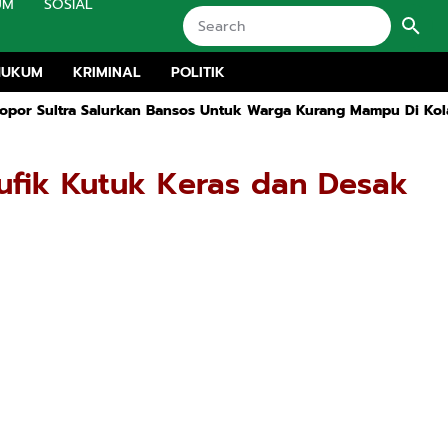
UM
SOSIAL
HUKUM
KRIMINAL
POLITIK
rkan Bansos Untuk Warga Kurang Mampu Di Kolaka
Dugaan Proyek
ufik Kutuk Keras dan Desak