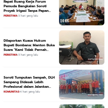
Rapat Ruang Kerja Forum
Pemuda Bangkalan Soroti
Proyek Irigasi Tanpa Papan
Nama
PERISTIWA
•
3 hari yang lalu
Dilaporkan Kuasa Hukum
Bupati Bombana: Manton Buka
Suara "Kami Tidak Pernah
Menutup Ruang Hak Jawab"
PERISTIWA
•
3 hari yang lalu
Soroti Tumpukan Sampah, DLH
Sampang Didesak Lebih
Profesional dalam Jalankan
Tugas
KOMUNITAS
•
4 hari yang lalu