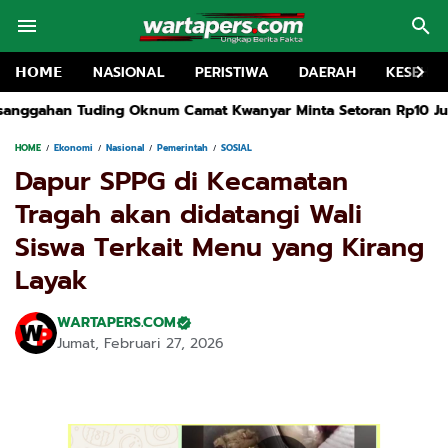
𝗛𝗢𝗠𝗘
NASIONAL
PERISTIWA
DAERAH
KESEHA
at Kwanyar Minta Setoran Rp10 Juta
Rakor MKKS dan Pembukaa
HOME
Ekonomi
Nasional
Pemerintah
SOSIAL
Dapur SPPG di Kecamatan
Tragah akan didatangi Wali
Siswa Terkait Menu yang Kirang
Layak
WARTAPERS.COM
Jumat, Februari 27, 2026