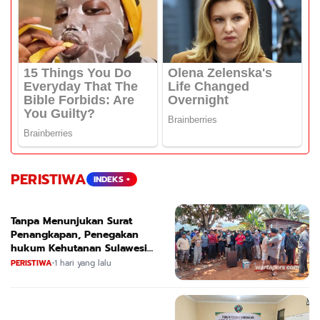
PERISTIWA
INDEKS +
Tanpa Menunjukan Surat
Penangkapan, Penegakan
hukum Kehutanan Sulawesi
Selatan Culik Petani Ladah Di
PERISTIWA
•
1 hari yang lalu
Loeha Raya.