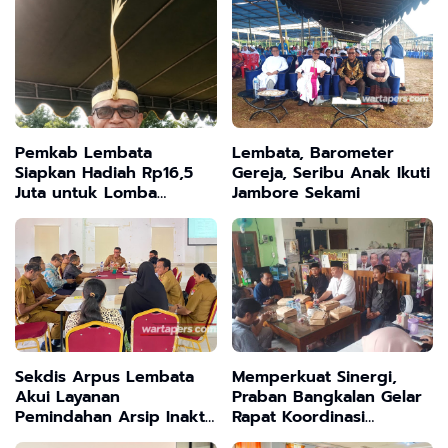
Pemkab Lembata
Lembata, Barometer
Siapkan Hadiah Rp16,5
Gereja, Seribu Anak Ikuti
Juta untuk Lomba
Jambore Sekami
Bertutur Festival Literasi
2026
Sekdis Arpus Lembata
Memperkuat Sinergi,
Akui Layanan
Praban Bangkalan Gelar
Pemindahan Arsip Inaktif
Rapat Koordinasi
Belum Maksimal, Kendala
Penguatan Anggota