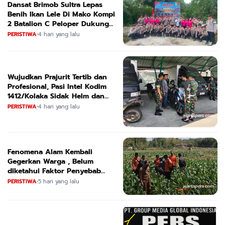
Dansat Brimob Sultra Lepas
Benih Ikan Lele Di Mako Kompi
2 Batalion C Peloper Dukung
ketahanan Pangan Nasional
PERISTIWA
•
4 hari yang lalu
Wujudkan Prajurit Tertib dan
Profesional, Pasi Intel Kodim
1412/Kolaka Sidak Helm dan
Kendaraan
PERISTIWA
•
4 hari yang lalu
Fenomena Alam Kembali
Gegerkan Warga , Belum
diketahui Faktor Penyebab
Suara
PERISTIWA
•
5 hari yang lalu