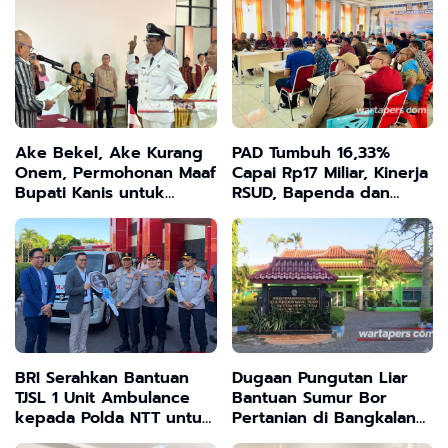
Utama Tiadanya Depo
Tingkat Kecamatan dan
dan Anggaran Pelatihan
Desa
Ake Bekel, Ake Kurang
PAD Tumbuh 16,33%
Onem, Permohonan Maaf
Capai Rp17 Miliar, Kinerja
Bupati Kanis untuk
RSUD, Bapenda dan
Warga Laranwutun saat
BKAD Sangat
Lantik Kades Laranwutun
Memuaskan
BRI Serahkan Bantuan
Dugaan Pungutan Liar
TJSL 1 Unit Ambulance
Bantuan Sumur Bor
kepada Polda NTT untuk
Pertanian di Bangkalan
Dukung Layanan
Forum Pemuda Desak