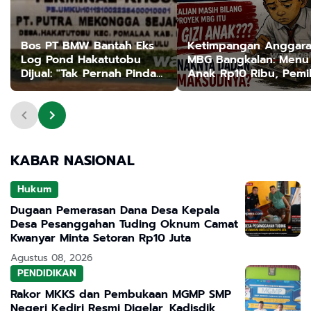
Bos PT BMW Bantah Eks
Ketimpangan Anggar
Log Pond Hakatutobu
MBG Bangkalan: Menu
Dijual: "Tak Pernah Pindah
Anak Rp10 Ribu, Pemil
Tangan"
Dapur Untung Jutaan,
'Dadan CS' Diduga Ke
Rp1 Miliar Per Hari
KABAR NASIONAL
Hukum
Dugaan Pemerasan Dana Desa Kepala
Desa Pesanggahan Tuding Oknum Camat
Kwanyar Minta Setoran Rp10 Juta
Agustus 08, 2026
PENDIDIKAN
Rakor MKKS dan Pembukaan MGMP SMP
Negeri Kediri Resmi Digelar, Kadisdik