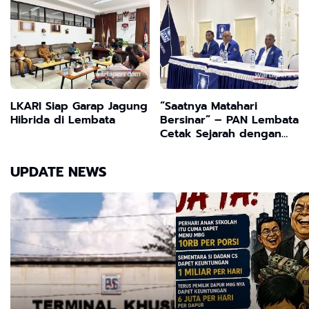
Kesehatan Masyarakat
APH Turun Tangan
LKARI Siap Garap Jagung
“Saatnya Matahari
Hibrida di Lembata
Bersinar” – PAN Lembata
Cetak Sejarah dengan
Muscab Serentak, Kanis
Tuaq: Kekuatan Kita Ada
UPDATE NEWS
di Akar Rumput