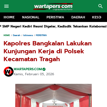
𝗛𝗢𝗠𝗘
NASIONAL
PERISTIWA
DAERAH
KESEHA
lar, Kadisdik Tekankan Kolaborasi Wujudkan Pendidikan Bermu
HOME
Daerah
Istimewa
PERISTIWA
Kapolres Bangkalan Lakukan
Kunjungan Kerja di Polsek
Kecamatan Tragah
WARTAPERS.COM
Kamis, Februari 05, 2026