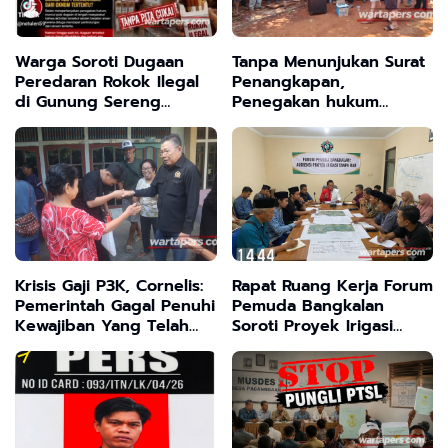
Warga Soroti Dugaan
Tanpa Menunjukan Surat
Peredaran Rokok Ilegal
Penangkapan,
di Gunung Sereng
Penegakan hukum
Bangkalan
Kehutanan Sulawesi
Selatan Culik Petani
Ladah Di Loeha Raya.
Krisis Gaji P3K, Cornelis:
Rapat Ruang Kerja Forum
Pemerintah Gagal Penuhi
Pemuda Bangkalan
Kewajiban Yang Telah
Soroti Proyek Irigasi
Disepakati
Tanpa Papan Nama