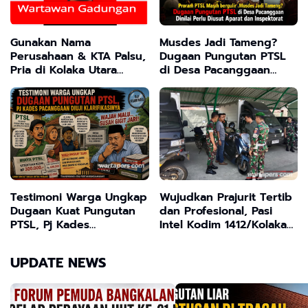
Gunakan Nama
Musdes Jadi Tameng?
Perusahaan & KTA Palsu,
Dugaan Pungutan PTSL
Pria di Kolaka Utara
di Desa Pacanggaan
Diduga Memeras
Dinilai Perlu Diusut
Pengusaha Tambang dan
Aparat dan Inspektorat
Minyak
Testimoni Warga Ungkap
Wujudkan Prajurit Tertib
Dugaan Kuat Pungutan
dan Profesional, Pasi
PTSL, Pj Kades
Intel Kodim 1412/Kolaka
Pacanggaan Diuji
Sidak Helm dan
Klarifikasinya
Kendaraan
UPDATE NEWS