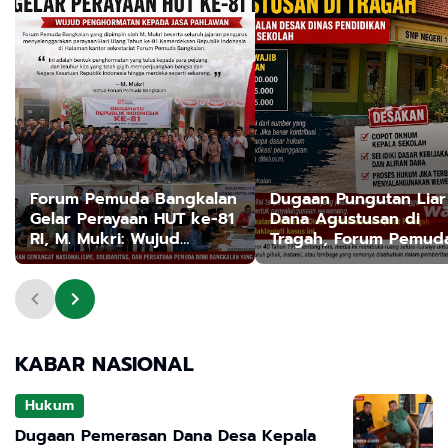
Forum Pemuda Bangkalan
Dugaan Pungutan Liar
Gelar Perayaan HUT ke-81
Dana Agustusan di
RI, M. Mukri: Wujud
Tragah, Forum Pemud
Penghormatan kepada
Bangkalan Desak Dina
Jasa Pahlawan
Pendidikan Copot Ok
Kepala Sekolah
KABAR NASIONAL
Hukum
Dugaan Pemerasan Dana Desa Kepala