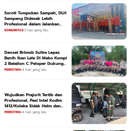
Soroti Tumpukan Sampah, DLH
Sampang Didesak Lebih
Profesional dalam Jalankan
Tugas
KOMUNITAS
•
3 hari yang lalu
Dansat Brimob Sultra Lepas
Benih Ikan Lele Di Mako Kompi
2 Batalion C Peloper Dukung
ketahanan Pangan Nasional
PERISTIWA
•
4 hari yang lalu
Wujudkan Prajurit Tertib dan
Profesional, Pasi Intel Kodim
1412/Kolaka Sidak Helm dan
Kendaraan
PERISTIWA
•
4 hari yang lalu