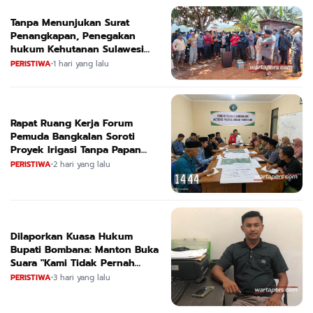
Tanpa Menunjukan Surat
Penangkapan, Penegakan
hukum Kehutanan Sulawesi
Selatan Culik Petani Ladah Di
PERISTIWA
•
1 hari yang lalu
Loeha Raya.
Rapat Ruang Kerja Forum
Pemuda Bangkalan Soroti
Proyek Irigasi Tanpa Papan
Nama
PERISTIWA
•
2 hari yang lalu
Dilaporkan Kuasa Hukum
Bupati Bombana: Manton Buka
Suara "Kami Tidak Pernah
Menutup Ruang Hak Jawab"
PERISTIWA
•
3 hari yang lalu