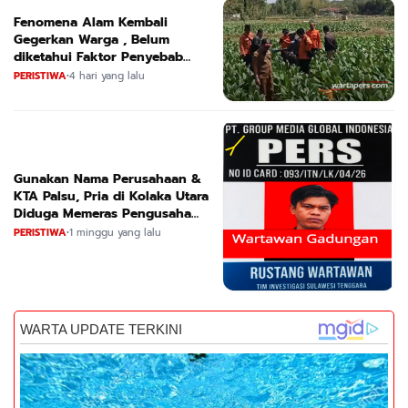
Fenomena Alam Kembali
Gegerkan Warga , Belum
diketahui Faktor Penyebab
Suara
PERISTIWA
•
4 hari yang lalu
Gunakan Nama Perusahaan &
KTA Palsu, Pria di Kolaka Utara
Diduga Memeras Pengusaha
Tambang dan Minyak
PERISTIWA
•
1 minggu yang lalu