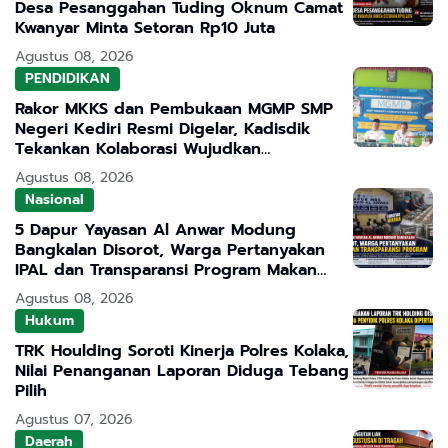
Desa Pesanggahan Tuding Oknum Camat
Kwanyar Minta Setoran Rp10 Juta
Agustus 08, 2026
PENDIDIKAN
Rakor MKKS dan Pembukaan MGMP SMP
Negeri Kediri Resmi Digelar, Kadisdik
Tekankan Kolaborasi Wujudkan
Pendidikan Bermutu
Agustus 08, 2026
Nasional
5 Dapur Yayasan Al Anwar Modung
Bangkalan Disorot, Warga Pertanyakan
IPAL dan Transparansi Program Makan
Bergizi Gratis
Agustus 08, 2026
Hukum
TRK Houlding Soroti Kinerja Polres Kolaka,
Nilai Penanganan Laporan Diduga Tebang
Pilih
Agustus 07, 2026
Daerah