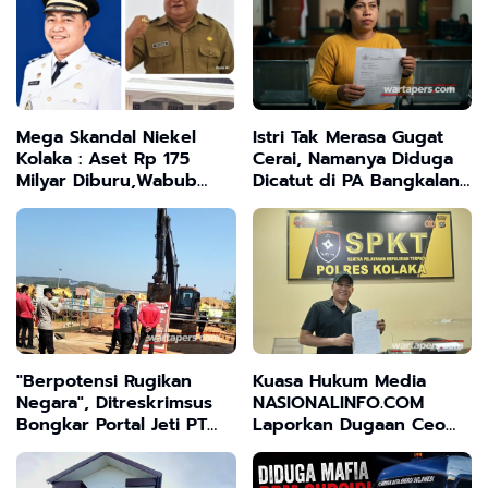
Mega Skandal Niekel
Istri Tak Merasa Gugat
Kolaka : Aset Rp 175
Cerai, Namanya Diduga
Milyar Diburu,Wabub
Dicatut di PA Bangkalan:
dan Ketua Parpol
4 Advokat dan Oknum
Terseret
DPRD Terlibat
"Berpotensi Rugikan
Kuasa Hukum Media
Negara", Ditreskrimsus
NASIONALINFO.COM
Bongkar Portal Jeti PT
Laporkan Dugaan Ceo
PMS di Hakatutobu
PT JNP Ke Polres Kolaka
Atas Ancaman Wartawan