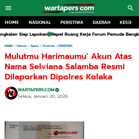
𝗛𝗢𝗠𝗘
NASIONAL
PERISTIWA
DAERAH
KESEHA
Rapat Ruang Kerja Forum Pemuda Bangkalan Soroti Proyek Iri
HOME
Hukum
Kasus
Kriminal
PERISTIWA
Mulutmu Harimaumu' Akun Atas
Nama Selviana Salamba Resmi
Dilaporkan Dipolres Kolaka
WARTAPERS.COM
Selasa, Januari 20, 2026