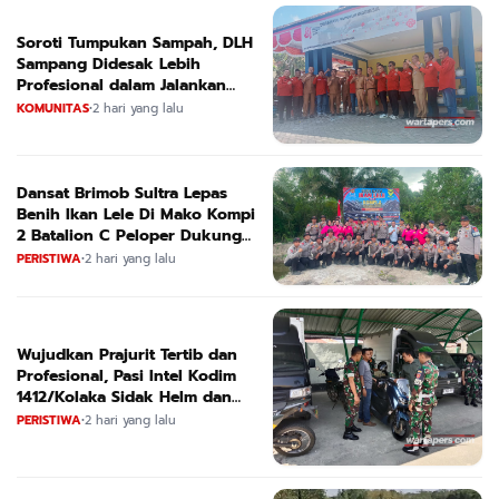
Soroti Tumpukan Sampah, DLH
Sampang Didesak Lebih
Profesional dalam Jalankan
Tugas
KOMUNITAS
•
2 hari yang lalu
Dansat Brimob Sultra Lepas
Benih Ikan Lele Di Mako Kompi
2 Batalion C Peloper Dukung
ketahanan Pangan Nasional
PERISTIWA
•
2 hari yang lalu
Wujudkan Prajurit Tertib dan
Profesional, Pasi Intel Kodim
1412/Kolaka Sidak Helm dan
Kendaraan
PERISTIWA
•
2 hari yang lalu