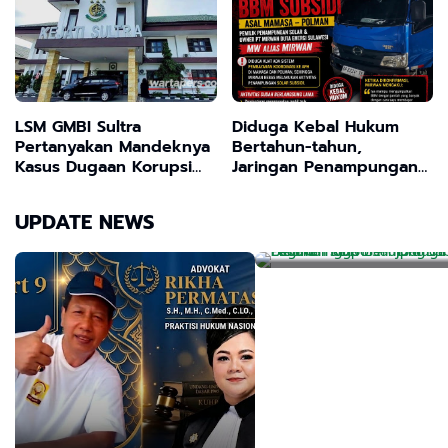
LSM GMBI Sultra
Diduga Kebal Hukum
Pertanyakan Mandeknya
Bertahun-tahun,
Kasus Dugaan Korupsi
Jaringan Penampungan
Rp26 Miliar: "Ada Upaya
Solar Subsidi Mamasa–
Pegawai Satpol PP Di
Melindungi Aktor Proyek
Polman Disorot
UPDATE NEWS
Lakukan KDRT Sampai
Fiktif ? "
Babak Belur Hingga
Berujung Tindak 