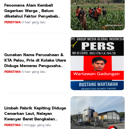
Fenomena Alam Kembali
Gegerkan Warga , Belum
diketahui Faktor Penyebab
Suara
PERISTIWA
•
3 hari yang lalu
Gunakan Nama Perusahaan &
KTA Palsu, Pria di Kolaka Utara
Diduga Memeras Pengusaha
Tambang dan Minyak
PERISTIWA
•
5 hari yang lalu
Limbah Pabrik Kepiting Diduga
Cemarkan Laut, Nelayan
Kwanyar Barat Bangkalan
Desak DLH Turun Tangan
PERISTIWA
•
1 minggu yang lalu