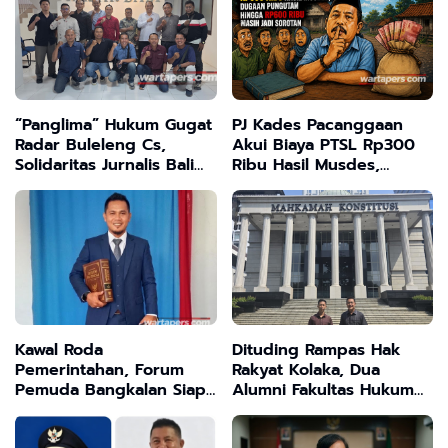
“Panglima” Hukum Gugat
PJ Kades Pacanggaan
Radar Buleleng Cs,
Akui Biaya PTSL Rp300
Solidaritas Jurnalis Bali
Ribu Hasil Musdes,
Siapkan Perlawanan
Dugaan Pungutan
Hukum
Hingga Rp600 Ribu
Masih Jadi Sorotan
Kawal Roda
Dituding Rampas Hak
Pemerintahan, Forum
Rakyat Kolaka, Dua
Pemuda Bangkalan Siap
Alumni Fakultas Hukum
Buka Ruang Dialog dan
USN Gugat UU Minerba
Kontrol Sosial
Ke MK