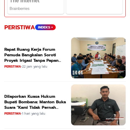
PERISTIWA
INDEKS +
Rapat Ruang Kerja Forum
Pemuda Bangkalan Soroti
Proyek Irigasi Tanpa Papan
Nama
PERISTIWA
•
22 jam yang lalu
Dilaporkan Kuasa Hukum
Bupati Bombana: Manton Buka
Suara "Kami Tidak Pernah
Menutup Ruang Hak Jawab"
PERISTIWA
•
1 hari yang lalu