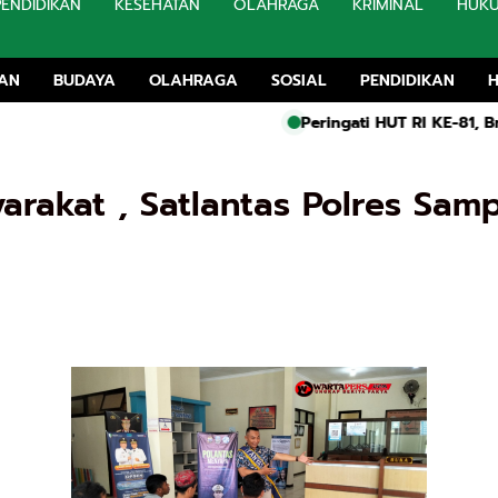
PENDIDIKAN
KESEHATAN
OLAHRAGA
KRIMINAL
HUK
TAN
BUDAYA
OLAHRAGA
SOSIAL
PENDIDIKAN
Peringati HUT RI KE-81, Brimob Batalion C 
yarakat , Satlantas Polres Sa