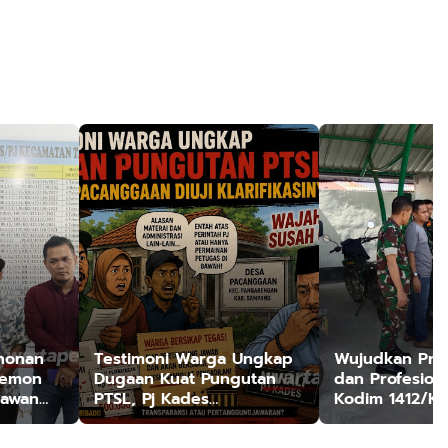
honan
Testimoni Warga Ungkap
Wujudkan Praju
temon
Dugaan Kuat Pungutan
dan Profesional
tawan
PTSL, Pj Kades
Kodim 1412/Ko
h Hoaks
Pacanggaan Diuji
Helm dan Ken
Klarifikasinya