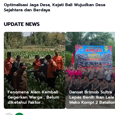
Optimalisasi Jaga Desa, Kejati Bali Wujudkan Desa
Sejahtera dan Berdaya
UPDATE NEWS
Fenomena Alam Kembali
Dansat Brimob Sultra
Gegerkan Warga , Belum
Lepas Benih Ikan Lele
diketahui Faktor
Mako Kompi 2 Batalio
Penyebab Suara
Peloper Dukung
ketahanan Pangan