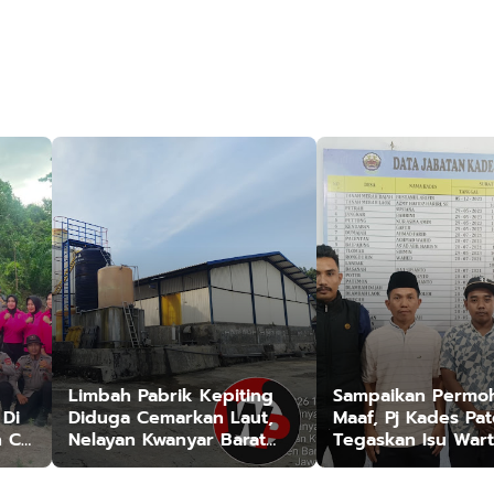
Limbah Pabrik Kepiting
Sampaikan Permo
 Di
Diduga Cemarkan Laut,
Maaf, Pj Kades Pa
n C
Nelayan Kwanyar Barat
Tegaskan Isu War
Bangkalan Desak DLH
Minta Uang Adala
Turun Tangan