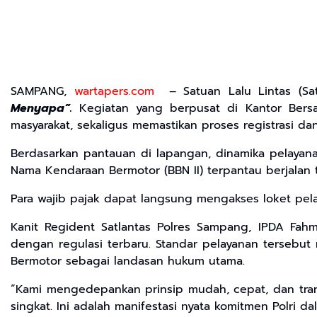
​SAMPANG,
wartapers.com
– Satuan Lalu Lintas (Sat
Menyapa”.
Kegiatan yang berpusat di Kantor Bersa
masyarakat, sekaligus memastikan proses registrasi da
​Berdasarkan pantauan di lapangan, dinamika pelayana
Nama Kendaraan Bermotor (BBN II) terpantau berjalan t
Para wajib pajak dapat langsung mengakses loket pe
​Kanit Regident Satlantas Polres Sampang, IPDA Fahm
dengan regulasi terbaru. Standar pelayanan tersebut 
Bermotor sebagai landasan hukum utama.
​“Kami mengedepankan prinsip mudah, cepat, dan tran
singkat. Ini adalah manifestasi nyata komitmen Polri 