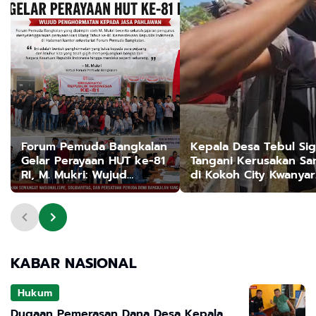
Forum Pemuda Bangkalan
Kepala Desa Tebul Si
Gelar Perayaan HUT ke-81
Tangani Kerusakan Sa
RI, M. Mukri: Wujud
di Kokoh City Kwanyar
Penghormatan kepada
Bangkalan
Jasa Pahlawan
KABAR NASIONAL
Hukum
Dugaan Pemerasan Dana Desa Kepala