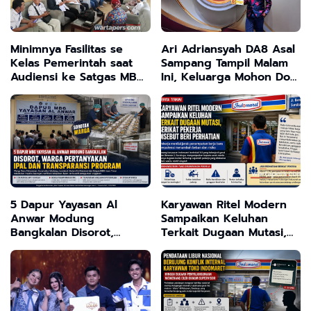
Minimnya Fasilitas se
Ari Adriansyah DA8 Asal
Kelas Pemerintah saat
Sampang Tampil Malam
Audiensi ke Satgas MBG
Ini, Keluarga Mohon Doa
, Ketua MCS Sebut
dan Dukungan
Mereka "Macan Ompong"
Masyarakat Madura
tak Serius Dorong
Program Presiden
5 Dapur Yayasan Al
Karyawan Ritel Modern
Anwar Modung
Sampaikan Keluhan
Bangkalan Disorot,
Terkait Dugaan Mutasi,
Warga Pertanyakan IPAL
Serikat Pekerja Disebut
dan Transparansi
Beri Perhatian
Program Makan Bergizi
Gratis