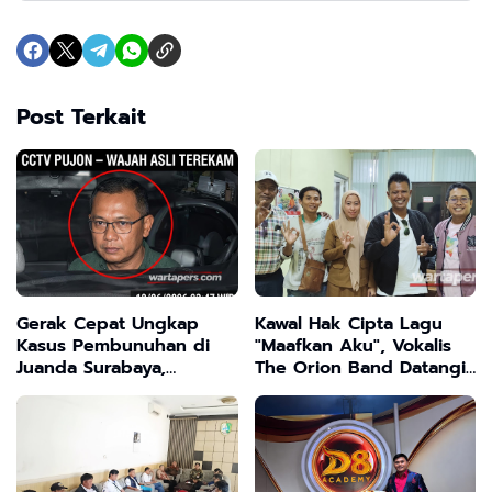
Post Terkait
Gerak Cepat Ungkap
Kawal Hak Cipta Lagu
Kasus Pembunuhan di
"Maafkan Aku", Vokalis
Juanda Surabaya,
The Orion Band Datangi
Tersangka Utama
Disporabudpar dan
Berhasil Diamankan
Dorong Musisi Sampang