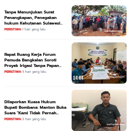
Tanpa Menunjukan Surat
Penangkapan, Penegakan
hukum Kehutanan Sulawesi
Selatan Culik Petani Ladah Di
PERISTIWA
•
1 hari yang lalu
Loeha Raya.
Rapat Ruang Kerja Forum
Pemuda Bangkalan Soroti
Proyek Irigasi Tanpa Papan
Nama
PERISTIWA
•
3 hari yang lalu
Dilaporkan Kuasa Hukum
Bupati Bombana: Manton Buka
Suara "Kami Tidak Pernah
Menutup Ruang Hak Jawab"
PERISTIWA
•
3 hari yang lalu