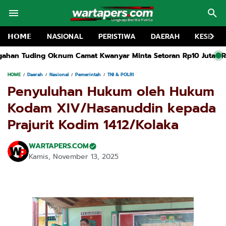
𝗛𝗢𝗠𝗘
NASIONAL
PERISTIWA
DAERAH
KESEHA
anyar Minta Setoran Rp10 Juta
Rakor MKKS dan Pembukaan MG
HOME
Daerah
Nasional
Pemerintah
TNI & POLRI
Penyuluhan Hukum oleh Hukum
Kodam XIV/Hasanuddin kepada
Prajurit Kodim 1412/Kolaka
WARTAPERS.COM
Kamis, November 13, 2025