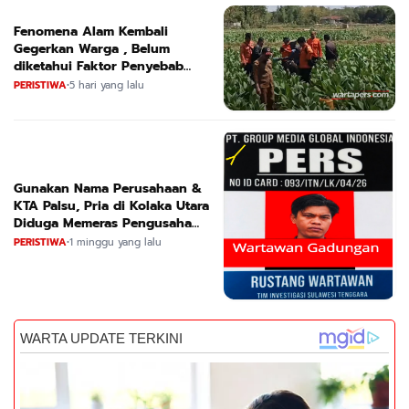
Fenomena Alam Kembali
Gegerkan Warga , Belum
diketahui Faktor Penyebab
Suara
PERISTIWA
•
5 hari yang lalu
Gunakan Nama Perusahaan &
KTA Palsu, Pria di Kolaka Utara
Diduga Memeras Pengusaha
Tambang dan Minyak
PERISTIWA
•
1 minggu yang lalu