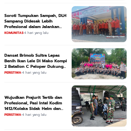
Soroti Tumpukan Sampah, DLH
Sampang Didesak Lebih
Profesional dalam Jalankan
Tugas
KOMUNITAS
•
4 hari yang lalu
Dansat Brimob Sultra Lepas
Benih Ikan Lele Di Mako Kompi
2 Batalion C Peloper Dukung
ketahanan Pangan Nasional
PERISTIWA
•
4 hari yang lalu
Wujudkan Prajurit Tertib dan
Profesional, Pasi Intel Kodim
1412/Kolaka Sidak Helm dan
Kendaraan
PERISTIWA
•
4 hari yang lalu