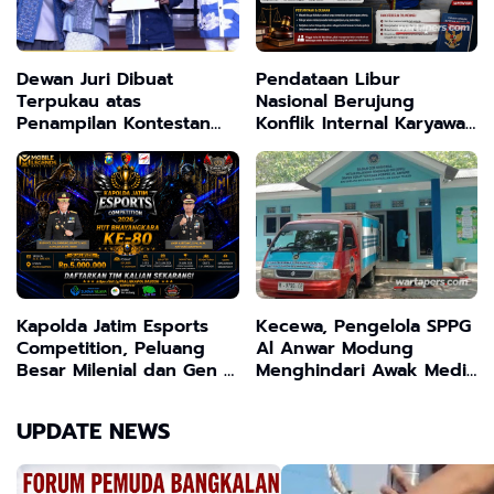
Dewan Juri Dibuat
Pendataan Libur
Terpukau atas
Nasional Berujung
Penampilan Kontestan
Konflik Internal Karyawan
Musik Dangdut Asal
Toko Indomaret, Muncul
Sampang
Dugaan Penyalahgunaan
Wewenang dalam
Kebijakan Mutasi
Kapolda Jatim Esports
Kecewa, Pengelola SPPG
Competition, Peluang
Al Anwar Modung
Besar Milenial dan Gen Z
Menghindari Awak Media
Salurkan Bakatmu ,Rebut
Terkait Isu 5 Dapur Satu
Jutaan Rupiah
Lokasi
UPDATE NEWS