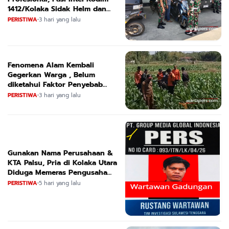
1412/Kolaka Sidak Helm dan
Kendaraan
PERISTIWA
•
3 hari yang lalu
Fenomena Alam Kembali
Gegerkan Warga , Belum
diketahui Faktor Penyebab
Suara
PERISTIWA
•
3 hari yang lalu
Gunakan Nama Perusahaan &
KTA Palsu, Pria di Kolaka Utara
Diduga Memeras Pengusaha
Tambang dan Minyak
PERISTIWA
•
5 hari yang lalu