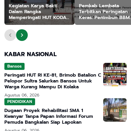
Kegiatan Karya Bakti
Pemkab Lembata
Dalam Rangka
Terbitkan Peringatan
Memperingati HUT KODAM
Keras: Penimbun BBM
XIV/HASANUDDIN KE-69
Subsidi Terancam Penj
6 Tahun dan Denda R
Miliar
KABAR NASIONAL
Bansos
Peringati HUT RI KE-81, Brimob Batalion C
Pelopor Sultra Salurkan Bansos Untuk
Warga Kurang Mampu Di Kolaka
Agustus 06, 2026
PENDIDIKAN
Dugaan Proyek Rehabilitasi SMA 1
Kwanyar Tanpa Papan Informasi Forum
Pemuda Bangkalan Siap Lapokan
Agustus 06, 2026