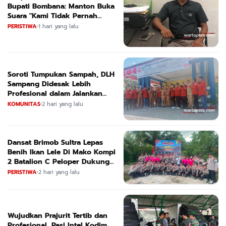
Bupati Bombana: Manton Buka
Suara "Kami Tidak Pernah
Menutup Ruang Hak Jawab"
PERISTIWA
•
1 hari yang lalu
Soroti Tumpukan Sampah, DLH
Sampang Didesak Lebih
Profesional dalam Jalankan
Tugas
KOMUNITAS
•
2 hari yang lalu
Dansat Brimob Sultra Lepas
Benih Ikan Lele Di Mako Kompi
2 Batalion C Peloper Dukung
ketahanan Pangan Nasional
PERISTIWA
•
2 hari yang lalu
Wujudkan Prajurit Tertib dan
Profesional, Pasi Intel Kodim