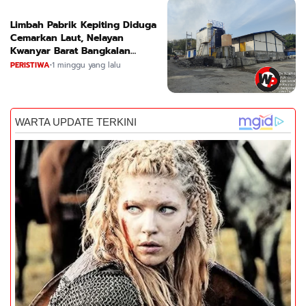
Limbah Pabrik Kepiting Diduga
Cemarkan Laut, Nelayan
Kwanyar Barat Bangkalan
Desak DLH Turun Tangan
PERISTIWA
•
1 minggu yang lalu