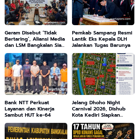
Geram Disebut ‘Tidak
Pemkab Sampang Resmi
Bertaring’, Aliansi Media
Lantik Eks Kepala DLH
dan LSM Bangkalan Siap
Jalankan Tugas Barunya
Usut Tuntas Dugaan
Penggelapan Dana PIP
SMP Ujung Baru
Bank NTT Perkuat
Jelang Dhoho Night
Layanan dan Kinerja
Carnival 2026, Dishub
Sambut HUT ke-64
Kota Kediri Siapkan
Skema Rekayasa Lalu
Lintas