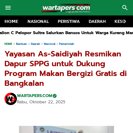
𝗛𝗢𝗠𝗘
NASIONAL
PERISTIWA
DAERAH
KESEHA
ltra Salurkan Bansos Untuk Warga Kurang Mampu Di Kolaka
Duga
HOME
Bantuan
Daerah
Nasional
Pemerintah
Yayasan As-Saidiyah Resmikan
Dapur SPPG untuk Dukung
Program Makan Bergizi Gratis di
Bangkalan
WARTAPERS.COM
Rabu, Oktober 22, 2025