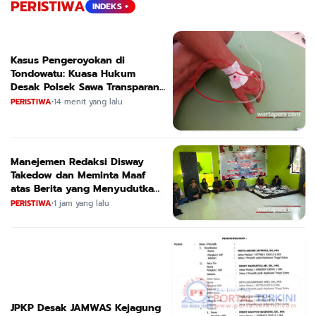
PERISTIWA
INDEKS +
Kasus Pengeroyokan di
Tondowatu: Kuasa Hukum
Desak Polsek Sawa Transparan
dan Segera Tetapkan Tersangka
PERISTIWA
•
14 menit yang lalu
Manejemen Redaksi Disway
Takedow dan Meminta Maaf
atas Berita yang Menyudutkan
APL
PERISTIWA
•
1 jam yang lalu
JPKP Desak JAMWAS Kejagung