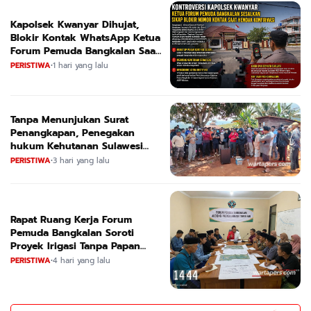
Kapolsek Kwanyar Dihujat,
Blokir Kontak WhatsApp Ketua
Forum Pemuda Bangkalan Saat
Dikonfirmasi
PERISTIWA
•
1 hari yang lalu
Tanpa Menunjukan Surat
Penangkapan, Penegakan
hukum Kehutanan Sulawesi
Selatan Culik Petani Ladah Di
PERISTIWA
•
3 hari yang lalu
Loeha Raya.
Rapat Ruang Kerja Forum
Pemuda Bangkalan Soroti
Proyek Irigasi Tanpa Papan
Nama
PERISTIWA
•
4 hari yang lalu