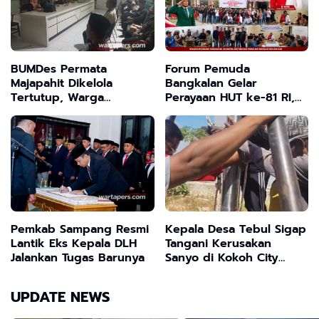
BUMDes Permata
Forum Pemuda
Majapahit Dikelola
Bangkalan Gelar
Tertutup, Warga
Perayaan HUT ke-81 RI,
Tanjangrono Tuntut
M. Mukri: Wujud
Kejelasan
Penghormatan kepada
Jasa Pahlawan
Pemkab Sampang Resmi
Kepala Desa Tebul Sigap
Lantik Eks Kepala DLH
Tangani Kerusakan
Jalankan Tugas Barunya
Sanyo di Kokoh City
Kwanyar Bangkalan
UPDATE NEWS