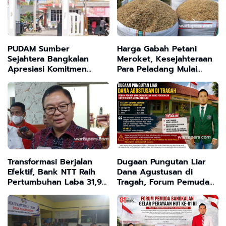
PUDAM Sumber
Harga Gabah Petani
Sejahtera Bangkalan
Meroket, Kesejahteraan
Apresiasi Komitmen
Para Peladang Mulai
Bupati dan Ketua TP
Terjamin
PKK Dukung Program
Prioritas Nasional
Transformasi Berjalan
Dugaan Pungutan Liar
Efektif, Bank NTT Raih
Dana Agustusan di
Pertumbuhan Laba 31,94
Tragah, Forum Pemuda
Persen
Bangkalan Desak Dinas
Pendidikan Copot
Oknum Kepala Sekolah