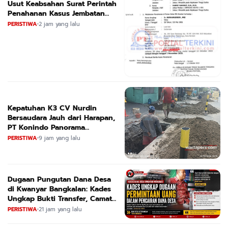
Usut Keabsahan Surat Perintah
Penahanan Kasus Jembatan
CIRAUCI II
PERISTIWA
•
2 jam yang lalu
Kepatuhan K3 CV Nurdin
Bersaudara Jauh dari Harapan,
PT Konindo Panorama
Konsultan Dituding Lalai Awasi
PERISTIWA
•
9 jam yang lalu
Proyek DPRKPCK Jatim
Dugaan Pungutan Dana Desa
di Kwanyar Bangkalan: Kades
Ungkap Bukti Transfer, Camat
Beri Bantahan Tegas
PERISTIWA
•
21 jam yang lalu