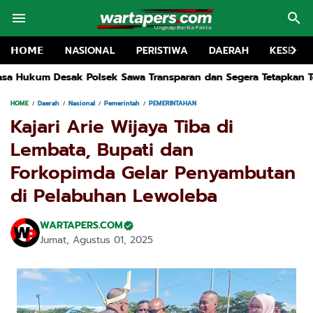
𝗛𝗢𝗠𝗘
NASIONAL
PERISTIWA
DAERAH
KESEHA
wa Transparan dan Segera Tetapkan Tersangka
Drainase bocor 
HOME
Daerah
Nasional
Pemerintah
PEMERINTAHAN
Kajari Arie Wijaya Tiba di
Lembata, Bupati dan
Forkopimda Gelar Penyambutan
di Pelabuhan Lewoleba
WARTAPERS.COM
Jumat, Agustus 01, 2025