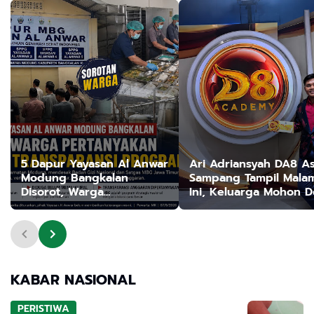
5 Dapur Yayasan Al Anwar
Ari Adriansyah DA8 As
Modung Bangkalan
Sampang Tampil Mala
Disorot, Warga
Ini, Keluarga Mohon 
Pertanyakan IPAL dan
dan Dukungan Masyar
Transparansi Program
Madura
Makan Bergizi Gratis
KABAR NASIONAL
PERISTIWA