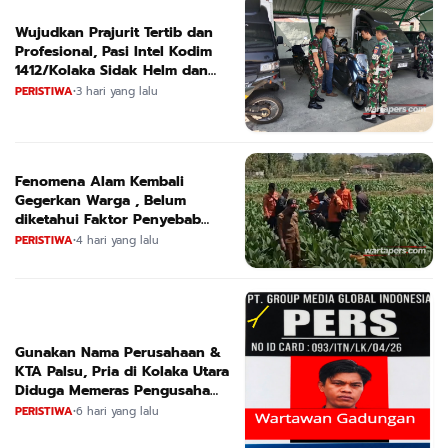
Wujudkan Prajurit Tertib dan
Profesional, Pasi Intel Kodim
1412/Kolaka Sidak Helm dan
Kendaraan
PERISTIWA
•
3 hari yang lalu
Fenomena Alam Kembali
Gegerkan Warga , Belum
diketahui Faktor Penyebab
Suara
PERISTIWA
•
4 hari yang lalu
Gunakan Nama Perusahaan &
KTA Palsu, Pria di Kolaka Utara
Diduga Memeras Pengusaha
Tambang dan Minyak
PERISTIWA
•
6 hari yang lalu