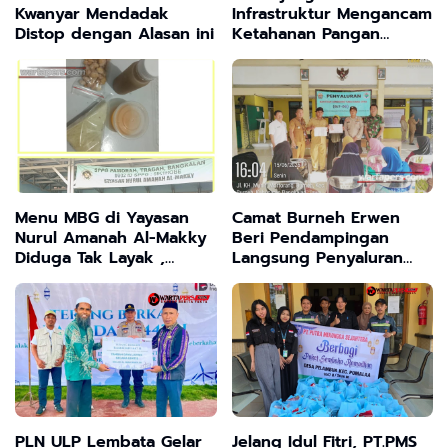
Kwanyar Mendadak
Infrastruktur Mengancam
Distop dengan Alasan ini
Ketahanan Pangan
Waikomo, Apa Kata
Bupati?
Menu MBG di Yayasan
Camat Burneh Erwen
Nurul Amanah Al-Makky
Beri Pendampingan
Diduga Tak Layak ,
Langsung Penyaluran
Orang Tua Siswa Kecewa
BLT Dana Desa Langkap
PLN ULP Lembata Gelar
Jelang Idul Fitri, PT.PMS