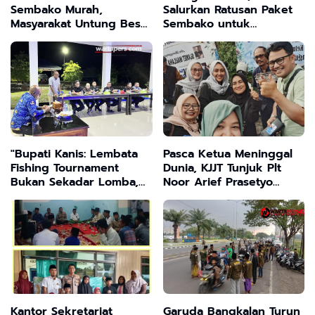
Sembako Murah,
Salurkan Ratusan Paket
Masyarakat Untung Besar
Sembako untuk
tapi Stok Terbatas
Masyarakat Lingkar
Tambang
"Bupati Kanis: Lembata
Pasca Ketua Meninggal
Fishing Tournament
Dunia, KJJT Tunjuk Plt
Bukan Sekadar Lomba,
Noor Arief Prasetyo
Tapi Investasi Pariwisata
Jalankan Roda Organisasi
Jangka Panjang”
Kantor Sekretariat
Garuda Bangkalan Turun