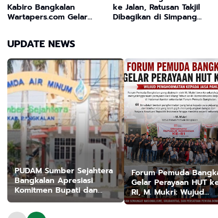
Kabiro Bangkalan
ke Jalan, Ratusan Takjil
Wartapers.com Gelar
Dibagikan di Simpang
Santuni Anak Yatim Demi
Tangkel Burneh
Memupuk Kepedulian
UPDATE NEWS
Sosial
PUDAM Sumber Sejahtera
Forum Pemuda Bangk
Bangkalan Apresiasi
Gelar Perayaan HUT k
Komitmen Bupati dan
RI, M. Mukri: Wujud
Ketua TP PKK Dukung
Penghormatan kepad
Program Prioritas Nasional
Jasa Pahlawan