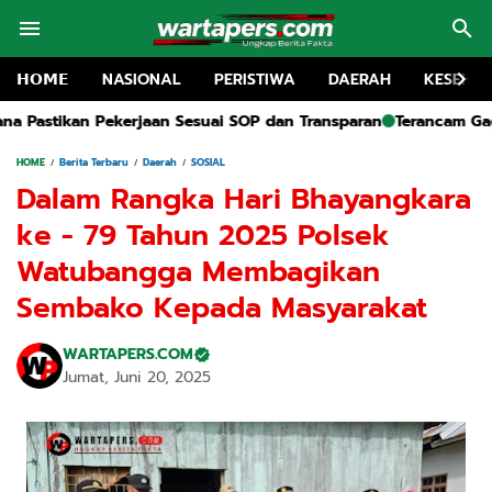
𝗛𝗢𝗠𝗘
NASIONAL
PERISTIWA
DAERAH
KESEHA
suai SOP dan Transparan
Terancam Gagal, Ketua Panitia HUT R
HOME
Berita Terbaru
Daerah
SOSIAL
Dalam Rangka Hari Bhayangkara
ke - 79 Tahun 2025 Polsek
Watubangga Membagikan
Sembako Kepada Masyarakat
WARTAPERS.COM
Jumat, Juni 20, 2025