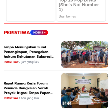
PERISTIWA
INDEKS +
Tanpa Menunjukan Surat
Penangkapan, Penegakan
hukum Kehutanan Sulawesi
Selatan Culik Petani Ladah Di
PERISTIWA
•
7 jam yang lalu
Loeha Raya.
Rapat Ruang Kerja Forum
Pemuda Bangkalan Soroti
Proyek Irigasi Tanpa Papan
Nama
PERISTIWA
•
1 hari yang lalu