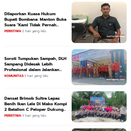
Dilaporkan Kuasa Hukum
Bupati Bombana: Manton Buka
Suara "Kami Tidak Pernah
Menutup Ruang Hak Jawab"
PERISTIWA
•
2 hari yang lalu
Soroti Tumpukan Sampah, DLH
Sampang Didesak Lebih
Profesional dalam Jalankan
Tugas
KOMUNITAS
•
3 hari yang lalu
Dansat Brimob Sultra Lepas
Benih Ikan Lele Di Mako Kompi
2 Batalion C Peloper Dukung
ketahanan Pangan Nasional
PERISTIWA
•
3 hari yang lalu