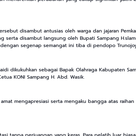
rsebut disambut antusias oleh warga dan jajaran Pemka
serta disambut langsung oleh Bupati Sampang H.slamet
 dengan segenap semangat ini tiba di pendopo Trunojo
naidi dikukuhkan sebagai Bapak Olahraga Kabupaten Sam
 Ketua KONI Sampang H. Abd. Wasik.
amat mengapresiasi serta mengaku bangga atas raihan pr
si tanpa perjuangan yang keras. Para pelatih luar biasa,