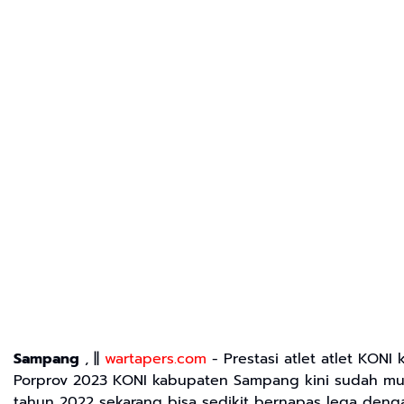
Sampang
, ||
wartapers.com
- Prestasi atlet atlet KON
Porprov 2023 KONI kabupaten Sampang kini sudah mul
tahun 2022 sekarang bisa sedikit bernapas lega denga