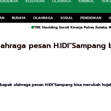
PENDIDIKAN
KESEHATAN
OLAHRAGA
KRIMINAL
HUK
TAN
BUDAYA
OLAHRAGA
SOSIAL
PENDIDIKAN
TRK Houlding Soroti Kinerja Polres Kolaka, Nilai Penang
lahraga pesan H.IDI"Sampang 
bapak olahraga pesan H.IDI"Sampang bisa merubah hujat