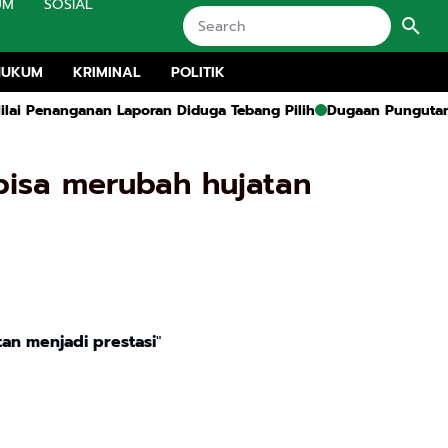
UM
SOSIAL
HUKUM
KRIMINAL
POLITIK
anan Laporan Diduga Tebang Pilih
Dugaan Pungutan Liar Dana 
bisa merubah hujatan
an menjadi prestasi
"