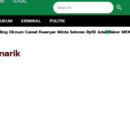
UM
SOSIAL
HUKUM
KRIMINAL
POLITIK
ar Minta Setoran Rp10 Juta
Rakor MKKS dan Pembukaan MGMP S
narik