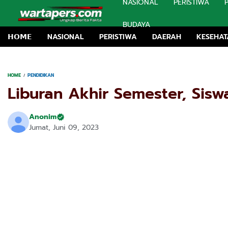
NASIONAL
PERISTIWA
BUDAYA
𝗛𝗢𝗠𝗘
NASIONAL
PERISTIWA
DAERAH
KESEHA
Dugaan Pemerasan 
HOME
PENDIDIKAN
Liburan Akhir Semester, Sis
Anonim
Jumat, Juni 09, 2023