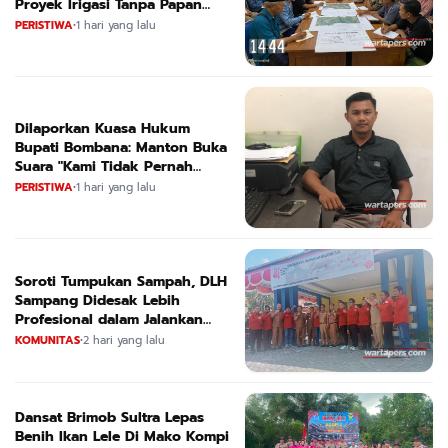
Proyek Irigasi Tanpa Papan
Nama
PERISTIWA
•
1 hari yang lalu
Dilaporkan Kuasa Hukum
Bupati Bombana: Manton Buka
Suara "Kami Tidak Pernah
Menutup Ruang Hak Jawab"
PERISTIWA
•
1 hari yang lalu
Soroti Tumpukan Sampah, DLH
Sampang Didesak Lebih
Profesional dalam Jalankan
Tugas
KOMUNITAS
•
2 hari yang lalu
Dansat Brimob Sultra Lepas
Benih Ikan Lele Di Mako Kompi