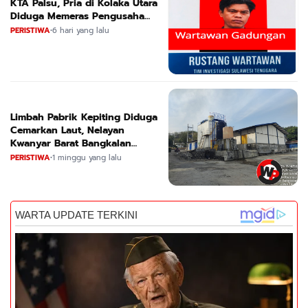
KTA Palsu, Pria di Kolaka Utara
Diduga Memeras Pengusaha
Tambang dan Minyak
PERISTIWA
•
6 hari yang lalu
Limbah Pabrik Kepiting Diduga
Cemarkan Laut, Nelayan
Kwanyar Barat Bangkalan
Desak DLH Turun Tangan
PERISTIWA
•
1 minggu yang lalu