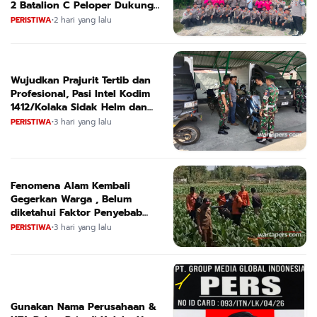
2 Batalion C Peloper Dukung
ketahanan Pangan Nasional
PERISTIWA
•
2 hari yang lalu
Wujudkan Prajurit Tertib dan
Profesional, Pasi Intel Kodim
1412/Kolaka Sidak Helm dan
Kendaraan
PERISTIWA
•
3 hari yang lalu
Fenomena Alam Kembali
Gegerkan Warga , Belum
diketahui Faktor Penyebab
Suara
PERISTIWA
•
3 hari yang lalu
Gunakan Nama Perusahaan &