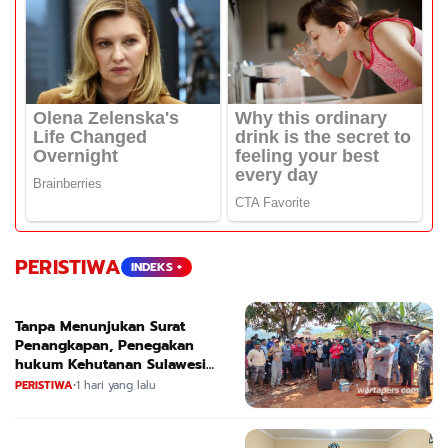
PERISTIWA
INDEKS +
Tanpa Menunjukan Surat
Penangkapan, Penegakan
hukum Kehutanan Sulawesi
Selatan Culik Petani Ladah Di
PERISTIWA
•
1 hari yang lalu
Loeha Raya.