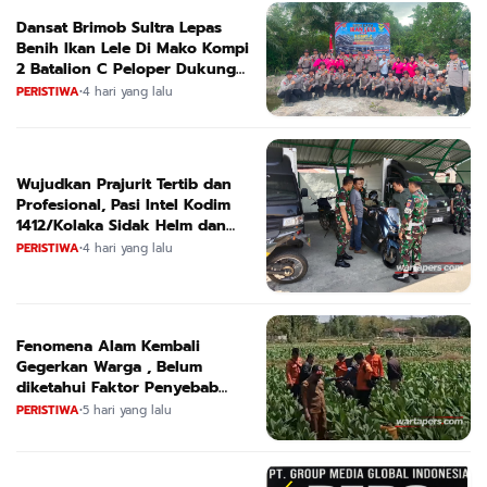
Dansat Brimob Sultra Lepas
Benih Ikan Lele Di Mako Kompi
2 Batalion C Peloper Dukung
ketahanan Pangan Nasional
PERISTIWA
•
4 hari yang lalu
Wujudkan Prajurit Tertib dan
Profesional, Pasi Intel Kodim
1412/Kolaka Sidak Helm dan
Kendaraan
PERISTIWA
•
4 hari yang lalu
Fenomena Alam Kembali
Gegerkan Warga , Belum
diketahui Faktor Penyebab
Suara
PERISTIWA
•
5 hari yang lalu