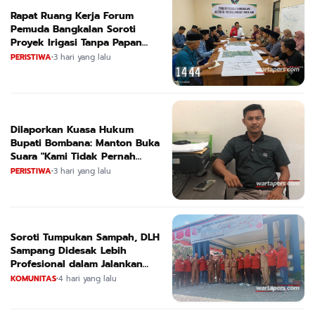
Rapat Ruang Kerja Forum
Pemuda Bangkalan Soroti
Proyek Irigasi Tanpa Papan
Nama
PERISTIWA
•
3 hari yang lalu
Dilaporkan Kuasa Hukum
Bupati Bombana: Manton Buka
Suara "Kami Tidak Pernah
Menutup Ruang Hak Jawab"
PERISTIWA
•
3 hari yang lalu
Soroti Tumpukan Sampah, DLH
Sampang Didesak Lebih
Profesional dalam Jalankan
Tugas
KOMUNITAS
•
4 hari yang lalu