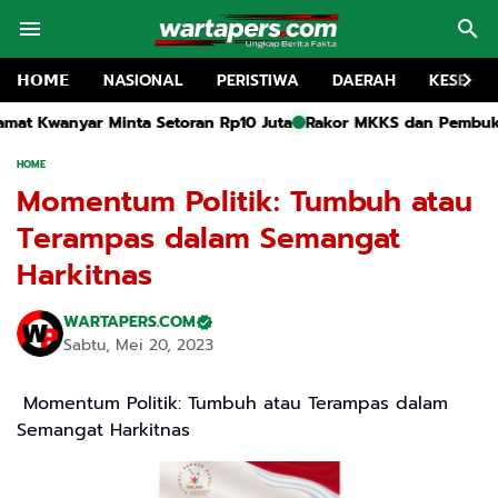
𝗛𝗢𝗠𝗘
NASIONAL
PERISTIWA
DAERAH
KESEHA
Rp10 Juta
Rakor MKKS dan Pembukaan MGMP SMP Negeri Kediri 
HOME
Momentum Politik: Tumbuh atau
Terampas dalam Semangat
Harkitnas
WARTAPERS.COM
Sabtu, Mei 20, 2023
Momentum Politik: Tumbuh atau Terampas dalam
Semangat Harkitnas