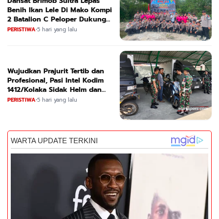
Dansat Brimob Sultra Lepas
Benih Ikan Lele Di Mako Kompi
2 Batalion C Peloper Dukung
ketahanan Pangan Nasional
PERISTIWA
•
5 hari yang lalu
Wujudkan Prajurit Tertib dan
Profesional, Pasi Intel Kodim
1412/Kolaka Sidak Helm dan
Kendaraan
PERISTIWA
•
5 hari yang lalu