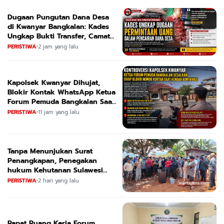
Dugaan Pungutan Dana Desa
di Kwanyar Bangkalan: Kades
Ungkap Bukti Transfer, Camat
Beri Bantahan Tegas
PERISTIWA
•
2 jam yang lalu
Kapolsek Kwanyar Dihujat,
Blokir Kontak WhatsApp Ketua
Forum Pemuda Bangkalan Saat
Dikonfirmasi
PERISTIWA
•
11 jam yang lalu
Tanpa Menunjukan Surat
Penangkapan, Penegakan
hukum Kehutanan Sulawesi
Selatan Culik Petani Ladah Di
PERISTIWA
•
2 hari yang lalu
Loeha Raya.
Rapat Ruang Kerja Forum