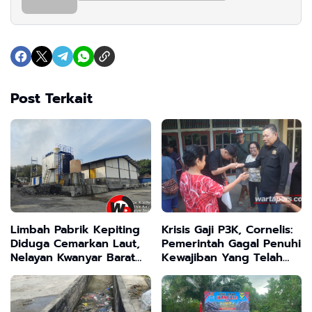
Post Terkait
Limbah Pabrik Kepiting
Krisis Gaji P3K, Cornelis:
Diduga Cemarkan Laut,
Pemerintah Gagal Penuhi
Nelayan Kwanyar Barat
Kewajiban Yang Telah
Bangkalan Desak DLH
Disepakati
Turun Tangan