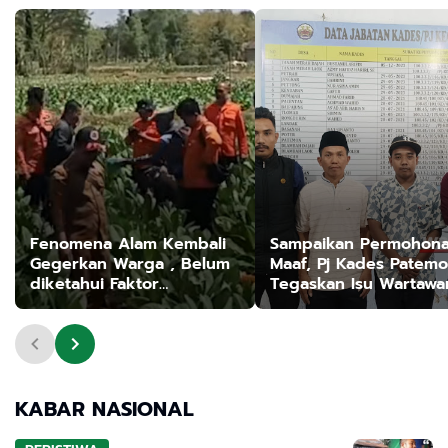
Fenomena Alam Kembali
Sampaikan Permohon
Gegerkan Warga , Belum
Maaf, Pj Kades Patem
diketahui Faktor
Tegaskan Isu Wartawa
Penyebab Suara
Minta Uang Adalah Ho
KABAR NASIONAL