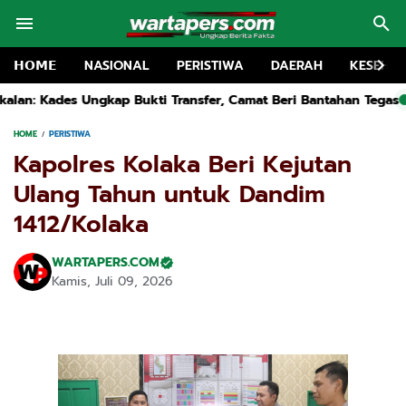
𝗛𝗢𝗠𝗘
NASIONAL
PERISTIWA
DAERAH
KESEHA
ransfer, Camat Beri Bantahan Tegas
Kapolsek Kwanyar Dihujat
HOME
PERISTIWA
Kapolres Kolaka Beri Kejutan
Ulang Tahun untuk Dandim
1412/Kolaka
WARTAPERS.COM
Kamis, Juli 09, 2026