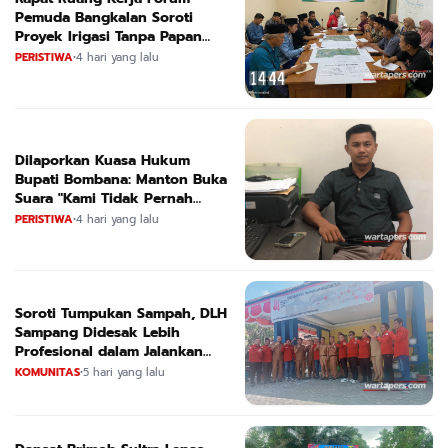
Pemuda Bangkalan Soroti
Proyek Irigasi Tanpa Papan
Nama
PERISTIWA
•
4 hari yang lalu
Dilaporkan Kuasa Hukum
Bupati Bombana: Manton Buka
Suara "Kami Tidak Pernah
Menutup Ruang Hak Jawab"
PERISTIWA
•
4 hari yang lalu
Soroti Tumpukan Sampah, DLH
Sampang Didesak Lebih
Profesional dalam Jalankan
Tugas
KOMUNITAS
•
5 hari yang lalu