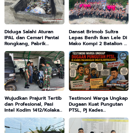
Diduga Salahi Aturan
Dansat Brimob Sultra
IPAL dan Cemari Pantai
Lepas Benih Ikan Lele Di
Rongkang, Pabrik
Mako Kompi 2 Batalion C
Kepiting di Bangkalan
Peloper Dukung
Terancam Sanksi Berat
ketahanan Pangan
Nasional
Wujudkan Prajurit Tertib
Testimoni Warga Ungkap
dan Profesional, Pasi
Dugaan Kuat Pungutan
Intel Kodim 1412/Kolaka
PTSL, Pj Kades
Sidak Helm dan
Pacanggaan Diuji
Kendaraan
Klarifikasinya