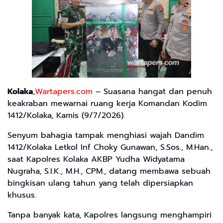
Kolaka
,
Wartapers.com
– Suasana hangat dan penuh
keakraban mewarnai ruang kerja Komandan Kodim
1412/Kolaka, Kamis (9/7/2026).
Senyum bahagia tampak menghiasi wajah Dandim
1412/Kolaka Letkol Inf Choky Gunawan, S.Sos., M.Han.,
saat Kapolres Kolaka AKBP Yudha Widyatama
Nugraha, S.I.K., M.H., CPM., datang membawa sebuah
bingkisan ulang tahun yang telah dipersiapkan
khusus.
Tanpa banyak kata, Kapolres langsung menghampiri