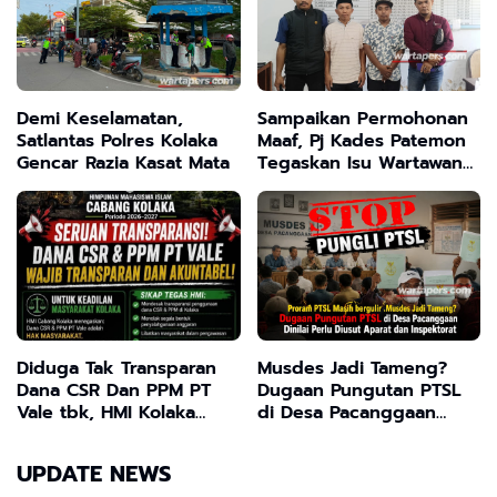
Demi Keselamatan,
Sampaikan Permohonan
Satlantas Polres Kolaka
Maaf, Pj Kades Patemon
Gencar Razia Kasat Mata
Tegaskan Isu Wartawan
Minta Uang Adalah Hoaks
Diduga Tak Transparan
Musdes Jadi Tameng?
Dana CSR Dan PPM PT
Dugaan Pungutan PTSL
Vale tbk, HMI Kolaka
di Desa Pacanggaan
minta Kejaksaan Audit
Dinilai Perlu Diusut
Hukum Tanpa Pandang
Aparat dan Inspektorat
UPDATE NEWS
Bulu