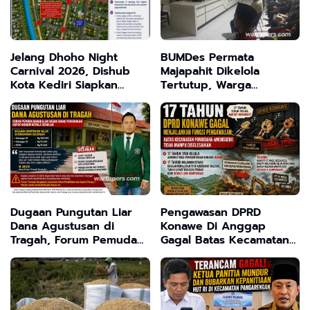
Jelang Dhoho Night
BUMDes Permata
Carnival 2026, Dishub
Majapahit Dikelola
Kota Kediri Siapkan
Tertutup, Warga
Skema Rekayasa Lalu
Tanjangrono Tuntut
Lintas
Kejelasan
Dugaan Pungutan Liar
Pengawasan DPRD
Dana Agustusan di
Konawe Di Anggap
Tragah, Forum Pemuda
Gagal Batas Kecamatan
Bangkalan Desak Dinas
Pondidaha - Amonggedo
Pendidikan Copot
Tak Terselesaikan, Tanah
Oknum Kepala Sekolah
Ulayat Jadi Korban