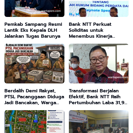
Pemkab Sampang Resmi
Bank NTT Perkuat
Lantik Eks Kepala DLH
Soliditas untuk
Jalankan Tugas Barunya
Menembus Kinerja
Terbaik
Berdalih Demi Rakyat,
Transformasi Berjalan
PTSL Pacanggaan Diduga
Efektif, Bank NTT Raih
Jadi Bancakan, Warga
Pertumbuhan Laba 31,94
Dusun Cangge Angkat
Persen
Bicara