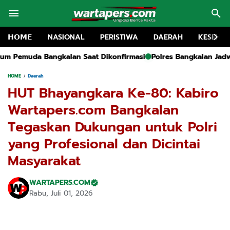
𝗛𝗢𝗠𝗘
NASIONAL
PERISTIWA
DAERAH
KESEHA
 Dikonfirmasi
Polres Bangkalan Jadwalkan Pemanggilan Pihak Y
HOME
Daerah
HUT Bhayangkara Ke-80: Kabiro
Wartapers.com Bangkalan
Tegaskan Dukungan untuk Polri
yang Profesional dan Dicintai
Masyarakat
WARTAPERS.COM
Rabu, Juli 01, 2026