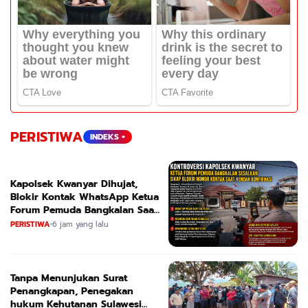
PERISTIWA
INDEKS +
Kapolsek Kwanyar Dihujat,
Blokir Kontak WhatsApp Ketua
Forum Pemuda Bangkalan Saat
Dikonfirmasi
PERISTIWA
•
6 jam yang lalu
Tanpa Menunjukan Surat
Penangkapan, Penegakan
hukum Kehutanan Sulawesi