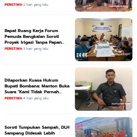
Selatan Culik Petani Ladah Di
PERISTIWA
•
2 hari yang lalu
Loeha Raya.
Rapat Ruang Kerja Forum
Pemuda Bangkalan Soroti
Proyek Irigasi Tanpa Papan
Nama
PERISTIWA
•
3 hari yang lalu
Dilaporkan Kuasa Hukum
Bupati Bombana: Manton Buka
Suara "Kami Tidak Pernah
Menutup Ruang Hak Jawab"
PERISTIWA
•
4 hari yang lalu
Soroti Tumpukan Sampah, DLH
Sampang Didesak Lebih