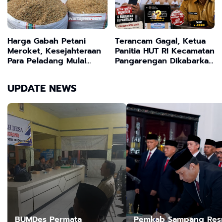
Harga Gabah Petani
Terancam Gagal, Ketua
Meroket, Kesejahteraan
Panitia HUT RI Kecamatan
Para Peladang Mulai
Pangarengan Dikabarkan
Terjamin
Mundur dan Bubarkan
Kepanitiaan, Story
UPDATE NEWS
WhatsApp ASN Jadi
Sorotan
BUMDes Permata
Pemkab Sampang Res