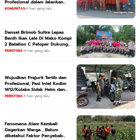
Profesional dalam Jalankan
Tugas
KOMUNITAS
•
4 hari yang lalu
Dansat Brimob Sultra Lepas
Benih Ikan Lele Di Mako Kompi
2 Batalion C Peloper Dukung
ketahanan Pangan Nasional
PERISTIWA
•
4 hari yang lalu
Wujudkan Prajurit Tertib dan
Profesional, Pasi Intel Kodim
1412/Kolaka Sidak Helm dan
Kendaraan
PERISTIWA
•
5 hari yang lalu
Fenomena Alam Kembali
Gegerkan Warga , Belum
diketahui Faktor Penyebab