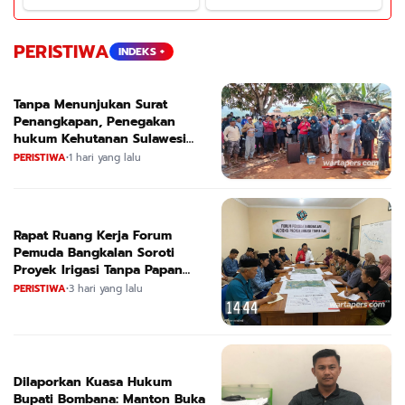
PERISTIWA
INDEKS +
Tanpa Menunjukan Surat
Penangkapan, Penegakan
hukum Kehutanan Sulawesi
Selatan Culik Petani Ladah Di
PERISTIWA
•
1 hari yang lalu
Loeha Raya.
Rapat Ruang Kerja Forum
Pemuda Bangkalan Soroti
Proyek Irigasi Tanpa Papan
Nama
PERISTIWA
•
3 hari yang lalu
Dilaporkan Kuasa Hukum
Bupati Bombana: Manton Buka