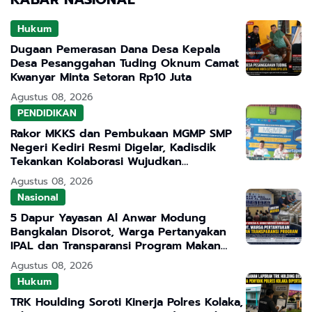
Hukum
Dugaan Pemerasan Dana Desa Kepala
Desa Pesanggahan Tuding Oknum Camat
Kwanyar Minta Setoran Rp10 Juta
Agustus 08, 2026
PENDIDIKAN
Rakor MKKS dan Pembukaan MGMP SMP
Negeri Kediri Resmi Digelar, Kadisdik
Tekankan Kolaborasi Wujudkan
Pendidikan Bermutu
Agustus 08, 2026
Nasional
5 Dapur Yayasan Al Anwar Modung
Bangkalan Disorot, Warga Pertanyakan
IPAL dan Transparansi Program Makan
Bergizi Gratis
Agustus 08, 2026
Hukum
TRK Houlding Soroti Kinerja Polres Kolaka,