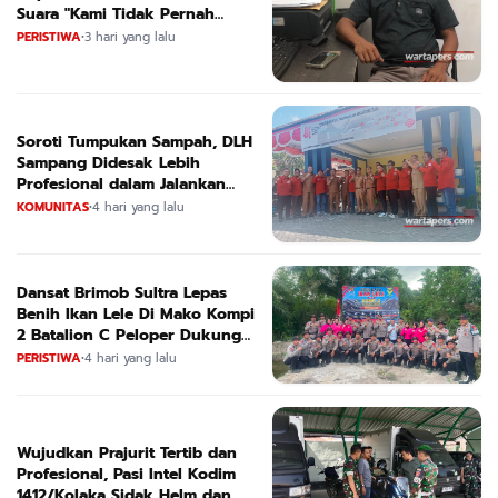
Suara "Kami Tidak Pernah
Menutup Ruang Hak Jawab"
PERISTIWA
•
3 hari yang lalu
Soroti Tumpukan Sampah, DLH
Sampang Didesak Lebih
Profesional dalam Jalankan
Tugas
KOMUNITAS
•
4 hari yang lalu
Dansat Brimob Sultra Lepas
Benih Ikan Lele Di Mako Kompi
2 Batalion C Peloper Dukung
ketahanan Pangan Nasional
PERISTIWA
•
4 hari yang lalu
Wujudkan Prajurit Tertib dan
Profesional, Pasi Intel Kodim
1412/Kolaka Sidak Helm dan