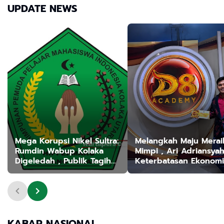
Jutaan Rupiah
MBG
UPDATE NEWS
Mega Korupsi Nikel Sultra:
Melangkah Maju Merai
Rumdin Wabup Kolaka
Mimpi , Ari Adriansyah :
Digeledah , Publik Tagih
Keterbatasan Ekonomi
Tersangka Utama!"
Bukan Penghalang Me
Cita-cita
KABAR NASIONAL