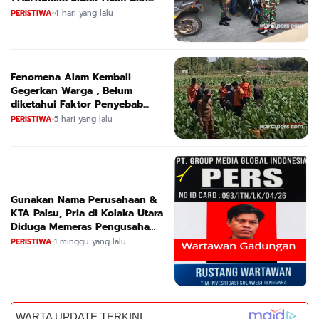
Kendaraan
PERISTIWA
•
4 hari yang lalu
Fenomena Alam Kembali
Gegerkan Warga , Belum
diketahui Faktor Penyebab
Suara
PERISTIWA
•
5 hari yang lalu
Gunakan Nama Perusahaan &
KTA Palsu, Pria di Kolaka Utara
Diduga Memeras Pengusaha
Tambang dan Minyak
PERISTIWA
•
1 minggu yang lalu