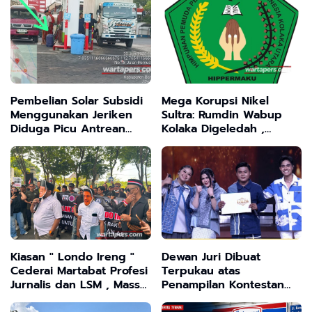
Lokasi
Masyarakat Madura
Pembelian Solar Subsidi
Mega Korupsi Nikel
Menggunakan Jeriken
Sultra: Rumdin Wabup
Diduga Picu Antrean
Kolaka Digeledah ,
Panjang di SPBU Junok
Publik Tagih Tersangka
Bangkalan
Utama!"
Kiasan " Londo Ireng "
Dewan Juri Dibuat
Cederai Martabat Profesi
Terpukau atas
Jurnalis dan LSM , Massa
Penampilan Kontestan
Gruduk Kantor DPRD
Musik Dangdut Asal