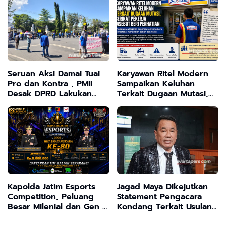
Desak Presiden Prabowo
Sampang
Klarifikasi Secara
Terbuka
Seruan Aksi Damai Tuai
Karyawan Ritel Modern
Pro dan Kontra , PMII
Sampaikan Keluhan
Desak DPRD Lakukan
Terkait Dugaan Mutasi,
Audit Dua Proyek
Serikat Pekerja Disebut
Strategis Nasional
Beri Perhatian
Kapolda Jatim Esports
Jagad Maya Dikejutkan
Competition, Peluang
Statement Pengacara
Besar Milenial dan Gen Z
Kondang Terkait Usulan
Salurkan Bakatmu ,Rebut
Transformasi Program