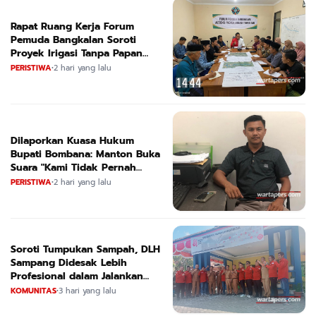
Rapat Ruang Kerja Forum
Pemuda Bangkalan Soroti
Proyek Irigasi Tanpa Papan
Nama
PERISTIWA
•
2 hari yang lalu
Dilaporkan Kuasa Hukum
Bupati Bombana: Manton Buka
Suara "Kami Tidak Pernah
Menutup Ruang Hak Jawab"
PERISTIWA
•
2 hari yang lalu
Soroti Tumpukan Sampah, DLH
Sampang Didesak Lebih
Profesional dalam Jalankan
Tugas
KOMUNITAS
•
3 hari yang lalu