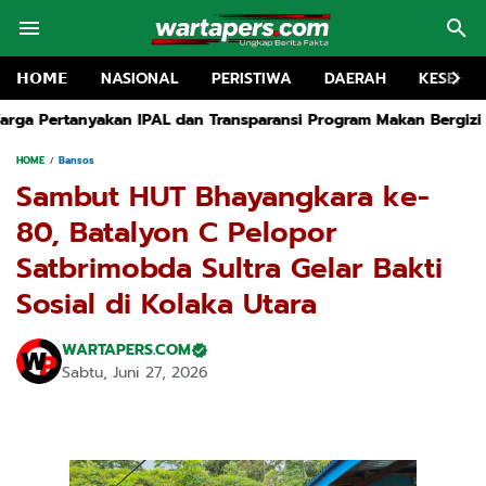
𝗛𝗢𝗠𝗘
NASIONAL
PERISTIWA
DAERAH
KESEHA
Transparansi Program Makan Bergizi Gratis
TRK Houlding Sorot
HOME
Bansos
Sambut HUT Bhayangkara ke-
80, Batalyon C Pelopor
Satbrimobda Sultra Gelar Bakti
Sosial di Kolaka Utara
WARTAPERS.COM
Sabtu, Juni 27, 2026