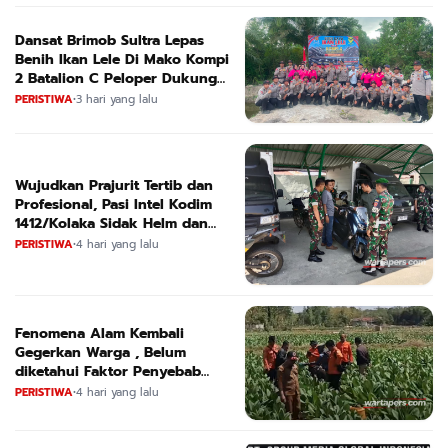
Dansat Brimob Sultra Lepas
Benih Ikan Lele Di Mako Kompi
2 Batalion C Peloper Dukung
ketahanan Pangan Nasional
PERISTIWA
•
3 hari yang lalu
Wujudkan Prajurit Tertib dan
Profesional, Pasi Intel Kodim
1412/Kolaka Sidak Helm dan
Kendaraan
PERISTIWA
•
4 hari yang lalu
Fenomena Alam Kembali
Gegerkan Warga , Belum
diketahui Faktor Penyebab
Suara
PERISTIWA
•
4 hari yang lalu