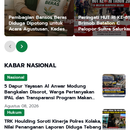
Pembagian Bansos Beras
Peringati HUT RI KE-81
Diduga Dipotong untuk
Brimob Batalion C
Acara Agustusan, Kades
Pelopor Sultra Salurka
Gunungsereng Bangkalan
Bansos Untuk Warga
Disorot
Kurang Mampu Di Kol
KABAR NASIONAL
Nasional
5 Dapur Yayasan Al Anwar Modung
Bangkalan Disorot, Warga Pertanyakan
IPAL dan Transparansi Program Makan
Bergizi Gratis
Agustus 08, 2026
Hukum
TRK Houlding Soroti Kinerja Polres Kolaka,
Nilai Penanganan Laporan Diduga Tebang