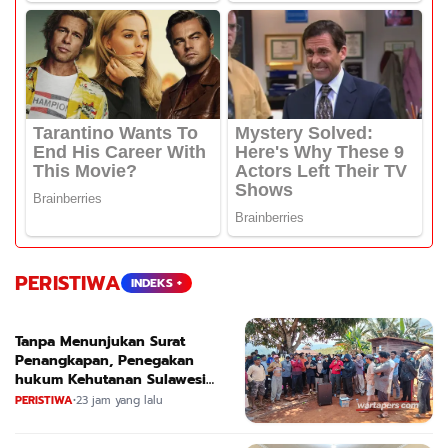
PERISTIWA
INDEKS +
Tanpa Menunjukan Surat
Penangkapan, Penegakan
hukum Kehutanan Sulawesi
Selatan Culik Petani Ladah Di
PERISTIWA
•
23 jam yang lalu
Loeha Raya.