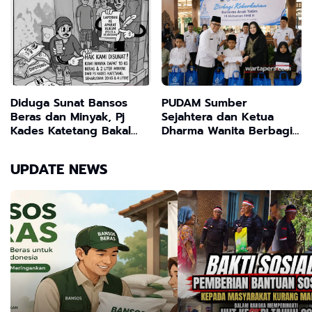
Memicu Polemik, Warga
Potongan Bansos Beras
Tuntut Keadilan
Bulog
Diduga Sunat Bansos
PUDAM Sumber
Beras dan Minyak, Pj
Sejahtera dan Ketua
Kades Katetang Bakal
Dharma Wanita Berbagi
Dilaporkan Warga ke
Keberkahan Bersama
Aparat Hukum
Anak Yatim di 10
UPDATE NEWS
Muharram 1448 H