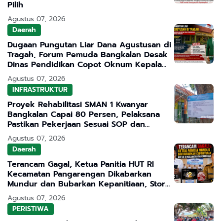
Pilih
Agustus 07, 2026
Daerah
Dugaan Pungutan Liar Dana Agustusan di
Tragah, Forum Pemuda Bangkalan Desak
Dinas Pendidikan Copot Oknum Kepala
Sekolah
Agustus 07, 2026
INFRASTRUKTUR
Proyek Rehabilitasi SMAN 1 Kwanyar
Bangkalan Capai 80 Persen, Pelaksana
Pastikan Pekerjaan Sesuai SOP dan
Transparan
Agustus 07, 2026
Daerah
Terancam Gagal, Ketua Panitia HUT RI
Kecamatan Pangarengan Dikabarkan
Mundur dan Bubarkan Kepanitiaan, Story
WhatsApp ASN Jadi Sorotan
Agustus 07, 2026
PERISTIWA