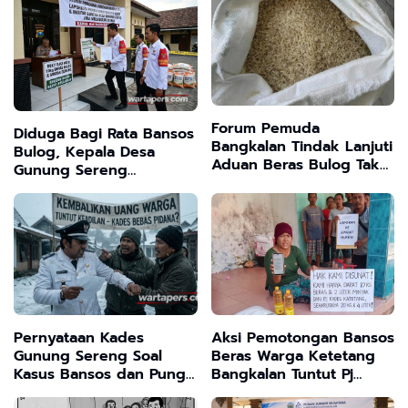
Audiensi dan Kawal Jalur
Hukum
Forum Pemuda
Diduga Bagi Rata Bansos
Bangkalan Tindak Lanjuti
Bulog, Kepala Desa
Aduan Beras Bulog Tak
Gunung Sereng
Layak Konsumsi
Dilaporkan Aliansi
Pengawal Program
Bangkalan
Pernyataan Kades
Aksi Pemotongan Bansos
Gunung Sereng Soal
Beras Warga Ketetang
Kasus Bansos dan Pungli
Bangkalan Tuntut Pj
Air Bor "Bebas Pidana"
Kades Kembalikan