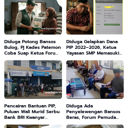
Diduga Potong Bansos
Diduga Gelapkan Dana
Bulog, Pj Kades Patemon
PIP 2022–2026, Ketua
Coba Suap Ketua Forum
Yayasan SMP Memasuki
Pemuda Bangkalan dan
Babak Baru Menunggu
Bakal Dilaporkan ke
Panggilan Kejaksaan
Polisi
Negeri
Pencairan Bantuan PIP,
Diduga Ada
Puluan Wali Murid Serbu
Penyelewengan Bansos
Bank BRI Kwanyar
Beras, Forum Pemuda
Bangkalan
Bangkalan Minta