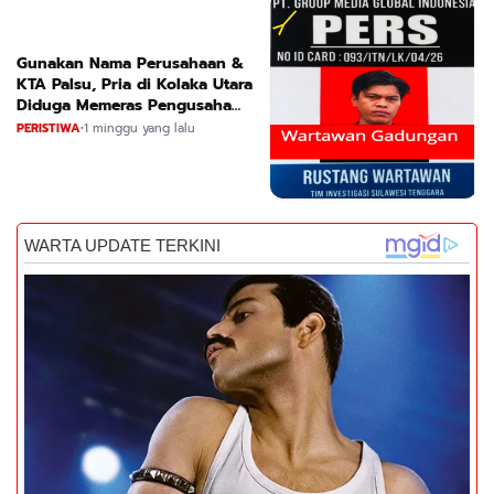
Gunakan Nama Perusahaan &
KTA Palsu, Pria di Kolaka Utara
Diduga Memeras Pengusaha
Tambang dan Minyak
PERISTIWA
•
1 minggu yang lalu