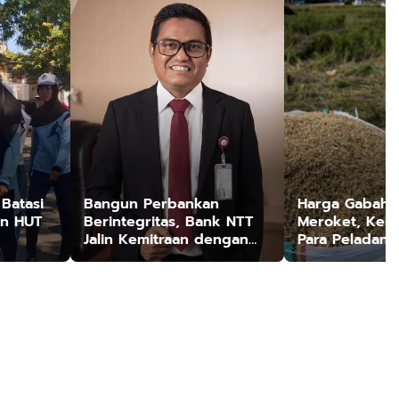
Batasi
Bangun Perbankan
Harga Gabah 
an HUT
Berintegritas, Bank NTT
Meroket, Kese
Jalin Kemitraan dengan
Para Peladang
Kejati NTT
Terjamin