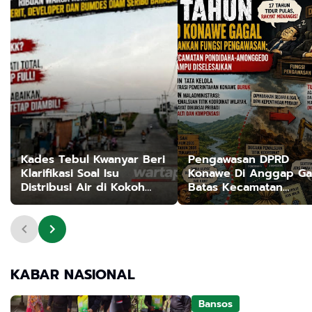
Kades Tebul Kwanyar Beri
Pengawasan DPRD
Klarifikasi Soal Isu
Konawe Di Anggap Ga
Distribusi Air di Kokoh
Batas Kecamatan
City: Murni Kendala Teknis
Pondidaha - Amongg
dan Sudah Ditangani
Tak Terselesaikan, Ta
Ulayat Jadi Korban
KABAR NASIONAL
Bansos