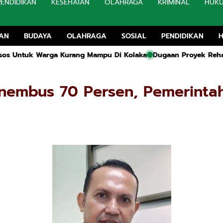
PENDIDIKAN
KESEHATAN
OLAHRAGA
KRIMINAL
HUK
TAN
BUDAYA
OLAHRAGA
SOSIAL
PENDIDIKAN
Kurang Mampu Di Kolaka
Dugaan Proyek Rehabilitasi SMA 1 Kwa
nembus 70 Persen, Pemerintah