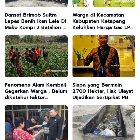
Dansat Brimob Sultra
Warga di Kecamatan
Lepas Benih Ikan Lele Di
Kabupaten Ketapang
Mako Kompi 2 Batalion C
Keluhkan Harga Gas LPG
Peloper Dukung
3 Kg di Jual Pangkalan
ketahanan Pangan
Masih di Atas HET
Nasional
Fenomena Alam Kembali
Siapa yang Bermain
Gegerkan Warga , Belum
2.700 Hektar, Hak Ulayat
diketahui Faktor
Dijadikan Sertipikat PB
Penyebab Suara
HMI MPO Desak APH
Usut Tuntas Mafia Tanah
Dikonawe