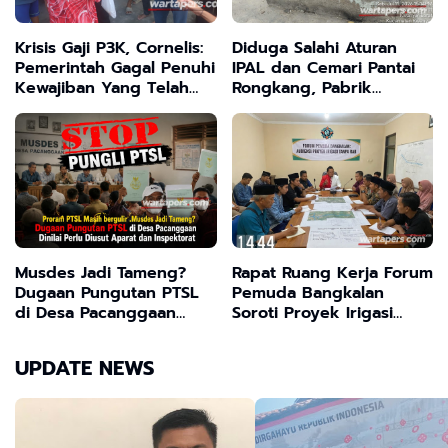
Krisis Gaji P3K, Cornelis:
Diduga Salahi Aturan
Pemerintah Gagal Penuhi
IPAL dan Cemari Pantai
Kewajiban Yang Telah
Rongkang, Pabrik
Disepakati
Kepiting di Bangkalan
Terancam Sanksi Berat
Musdes Jadi Tameng?
Rapat Ruang Kerja Forum
Dugaan Pungutan PTSL
Pemuda Bangkalan
di Desa Pacanggaan
Soroti Proyek Irigasi
Dinilai Perlu Diusut
Tanpa Papan Nama
Aparat dan Inspektorat
UPDATE NEWS