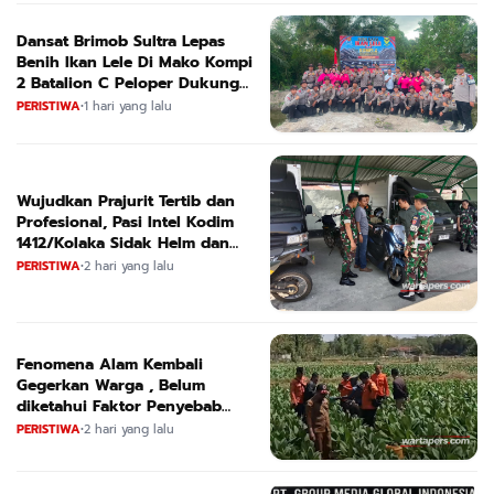
Dansat Brimob Sultra Lepas
Benih Ikan Lele Di Mako Kompi
2 Batalion C Peloper Dukung
ketahanan Pangan Nasional
PERISTIWA
•
1 hari yang lalu
Wujudkan Prajurit Tertib dan
Profesional, Pasi Intel Kodim
1412/Kolaka Sidak Helm dan
Kendaraan
PERISTIWA
•
2 hari yang lalu
Fenomena Alam Kembali
Gegerkan Warga , Belum
diketahui Faktor Penyebab
Suara
PERISTIWA
•
2 hari yang lalu