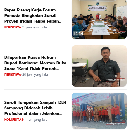
Rapat Ruang Kerja Forum
Pemuda Bangkalan Soroti
Proyek Irigasi Tanpa Papan
Nama
PERISTIWA
•
15 jam yang lalu
Dilaporkan Kuasa Hukum
Bupati Bombana: Manton Buka
Suara "Kami Tidak Pernah
Menutup Ruang Hak Jawab"
PERISTIWA
•
20 jam yang lalu
Soroti Tumpukan Sampah, DLH
Sampang Didesak Lebih
Profesional dalam Jalankan
Tugas
KOMUNITAS
•
1 hari yang lalu