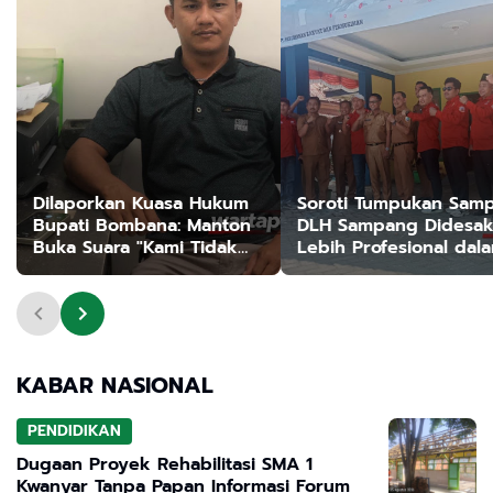
Dilaporkan Kuasa Hukum
Soroti Tumpukan Sam
Bupati Bombana: Manton
DLH Sampang Didesa
Buka Suara "Kami Tidak
Lebih Profesional dal
Pernah Menutup Ruang
Jalankan Tugas
Hak Jawab"
KABAR NASIONAL
PENDIDIKAN
Dugaan Proyek Rehabilitasi SMA 1
Kwanyar Tanpa Papan Informasi Forum