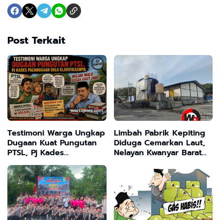
Post Terkait
Testimoni Warga Ungkap
Limbah Pabrik Kepiting
Dugaan Kuat Pungutan
Diduga Cemarkan Laut,
PTSL, Pj Kades
Nelayan Kwanyar Barat
Pacanggaan Diuji
Bangkalan Desak DLH
Klarifikasinya
Turun Tangan