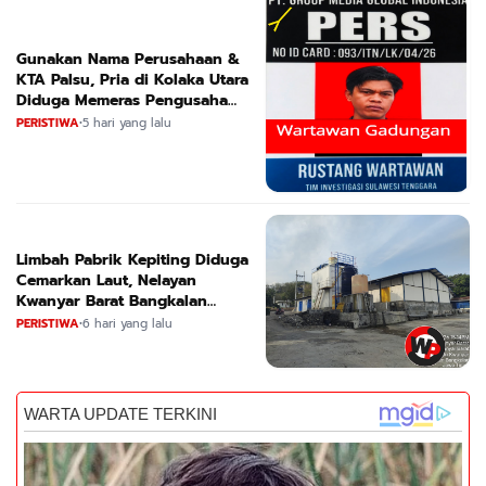
Gunakan Nama Perusahaan &
KTA Palsu, Pria di Kolaka Utara
Diduga Memeras Pengusaha
Tambang dan Minyak
PERISTIWA
•
5 hari yang lalu
Limbah Pabrik Kepiting Diduga
Cemarkan Laut, Nelayan
Kwanyar Barat Bangkalan
Desak DLH Turun Tangan
PERISTIWA
•
6 hari yang lalu