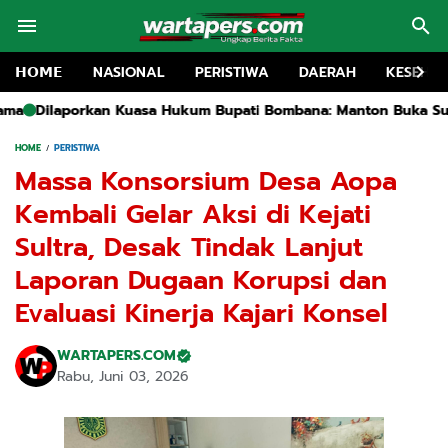
𝗛𝗢𝗠𝗘
NASIONAL
PERISTIWA
DAERAH
KESEHA
a Hukum Bupati Bombana: Manton Buka Suara "Kami Tidak Pern
HOME
PERISTIWA
Massa Konsorsium Desa Aopa
Kembali Gelar Aksi di Kejati
Sultra, Desak Tindak Lanjut
Laporan Dugaan Korupsi dan
Evaluasi Kinerja Kajari Konsel
WARTAPERS.COM
Rabu, Juni 03, 2026