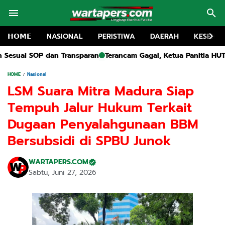
𝗛𝗢𝗠𝗘
NASIONAL
PERISTIWA
DAERAH
KESEHA
an
Terancam Gagal, Ketua Panitia HUT RI Kecamatan Pangaren
HOME
Nasional
LSM Suara Mitra Madura Siap
Tempuh Jalur Hukum Terkait
Dugaan Penyalahgunaan BBM
Bersubsidi di SPBU Junok
WARTAPERS.COM
Sabtu, Juni 27, 2026