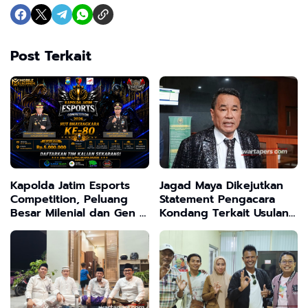
Post Terkait
Kapolda Jatim Esports
Jagad Maya Dikejutkan
Competition, Peluang
Statement Pengacara
Besar Milenial dan Gen Z
Kondang Terkait Usulan
Salurkan Bakatmu ,Rebut
Transformasi Program
Jutaan Rupiah
MBG