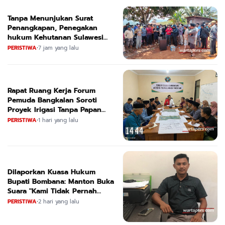
Tanpa Menunjukan Surat
Penangkapan, Penegakan
hukum Kehutanan Sulawesi
Selatan Culik Petani Ladah Di
PERISTIWA
•
7 jam yang lalu
Loeha Raya.
Rapat Ruang Kerja Forum
Pemuda Bangkalan Soroti
Proyek Irigasi Tanpa Papan
Nama
PERISTIWA
•
1 hari yang lalu
Dilaporkan Kuasa Hukum
Bupati Bombana: Manton Buka
Suara "Kami Tidak Pernah
Menutup Ruang Hak Jawab"
PERISTIWA
•
2 hari yang lalu