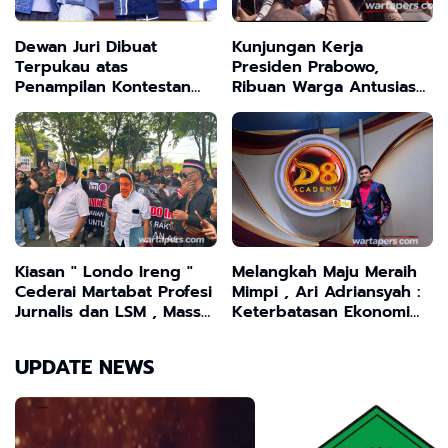
Dewan Juri Dibuat
Kunjungan Kerja
Terpukau atas
Presiden Prabowo,
Penampilan Kontestan
Ribuan Warga Antusias
Musik Dangdut Asal
Tak Perduli Diguyur
Sampang
Hujan
Kiasan " Londo Ireng "
Melangkah Maju Meraih
Cederai Martabat Profesi
Mimpi , Ari Adriansyah :
Jurnalis dan LSM , Massa
Keterbatasan Ekonomi
Gruduk Kantor DPRD
Bukan Penghalang
Desak Presiden Prabowo
Meraih Cita-cita
UPDATE NEWS
Klarifikasi Secara
Terbuka