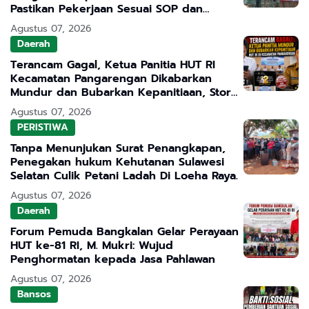
Pastikan Pekerjaan Sesuai SOP dan
Transparan
Agustus 07, 2026
Daerah
Terancam Gagal, Ketua Panitia HUT RI
Kecamatan Pangarengan Dikabarkan
Mundur dan Bubarkan Kepanitiaan, Story
WhatsApp ASN Jadi Sorotan
Agustus 07, 2026
PERISTIWA
Tanpa Menunjukan Surat Penangkapan,
Penegakan hukum Kehutanan Sulawesi
Selatan Culik Petani Ladah Di Loeha Raya.
Agustus 07, 2026
Daerah
Forum Pemuda Bangkalan Gelar Perayaan
HUT ke-81 RI, M. Mukri: Wujud
Penghormatan kepada Jasa Pahlawan
Agustus 07, 2026
Bansos