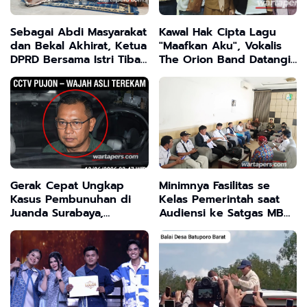
Sebagai Abdi Masyarakat
Kawal Hak Cipta Lagu
dan Bekal Akhirat, Ketua
"Maafkan Aku", Vokalis
DPRD Bersama Istri Tiba
The Orion Band Datangi
di Tanah Air
Disporabudpar dan
Dorong Musisi Sampang
Gerak Cepat Ungkap
Minimnya Fasilitas se
Kasus Pembunuhan di
Kelas Pemerintah saat
Juanda Surabaya,
Audiensi ke Satgas MBG
Tersangka Utama
, Ketua MCS Sebut
Berhasil Diamankan
Mereka "Macan Ompong"
tak Serius Dorong
Program Presiden