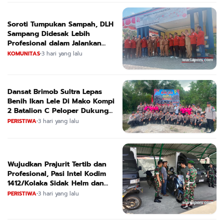
Soroti Tumpukan Sampah, DLH
Sampang Didesak Lebih
Profesional dalam Jalankan
Tugas
KOMUNITAS
•
3 hari yang lalu
Dansat Brimob Sultra Lepas
Benih Ikan Lele Di Mako Kompi
2 Batalion C Peloper Dukung
ketahanan Pangan Nasional
PERISTIWA
•
3 hari yang lalu
Wujudkan Prajurit Tertib dan
Profesional, Pasi Intel Kodim
1412/Kolaka Sidak Helm dan
Kendaraan
PERISTIWA
•
3 hari yang lalu