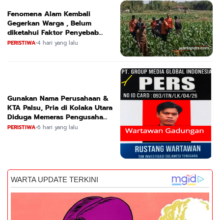
Fenomena Alam Kembali
Gegerkan Warga , Belum
diketahui Faktor Penyebab
Suara
PERISTIWA
•
4 hari yang lalu
Gunakan Nama Perusahaan &
KTA Palsu, Pria di Kolaka Utara
Diduga Memeras Pengusaha
Tambang dan Minyak
PERISTIWA
•
6 hari yang lalu