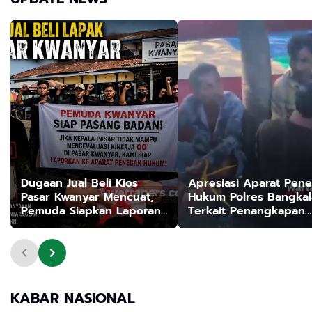
Dugaan Jual Beli Kios
Apresiasi Aparat Pen
Pasar Kwanyar Mencuat,
Hukum Polres Bangka
Pemuda Siapkan Laporan
Terkait Penangkapan
ke APH
Arena Sabung Ayam d
Desa Ba'engas Laban
KABAR NASIONAL