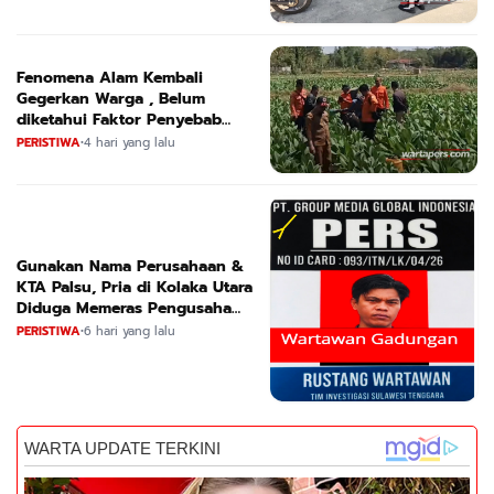
Fenomena Alam Kembali
Gegerkan Warga , Belum
diketahui Faktor Penyebab
Suara
PERISTIWA
•
4 hari yang lalu
Gunakan Nama Perusahaan &
KTA Palsu, Pria di Kolaka Utara
Diduga Memeras Pengusaha
Tambang dan Minyak
PERISTIWA
•
6 hari yang lalu