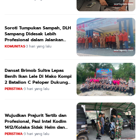
Soroti Tumpukan Sampah, DLH
Sampang Didesak Lebih
Profesional dalam Jalankan
Tugas
KOMUNITAS
•
3 hari yang lalu
Dansat Brimob Sultra Lepas
Benih Ikan Lele Di Mako Kompi
2 Batalion C Peloper Dukung
ketahanan Pangan Nasional
PERISTIWA
•
3 hari yang lalu
Wujudkan Prajurit Tertib dan
Profesional, Pasi Intel Kodim
1412/Kolaka Sidak Helm dan
Kendaraan
PERISTIWA
•
3 hari yang lalu