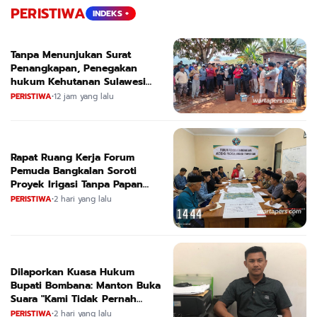
PERISTIWA
INDEKS +
Tanpa Menunjukan Surat
Penangkapan, Penegakan
hukum Kehutanan Sulawesi
Selatan Culik Petani Ladah Di
PERISTIWA
•
12 jam yang lalu
Loeha Raya.
Rapat Ruang Kerja Forum
Pemuda Bangkalan Soroti
Proyek Irigasi Tanpa Papan
Nama
PERISTIWA
•
2 hari yang lalu
Dilaporkan Kuasa Hukum
Bupati Bombana: Manton Buka
Suara "Kami Tidak Pernah
Menutup Ruang Hak Jawab"
PERISTIWA
•
2 hari yang lalu