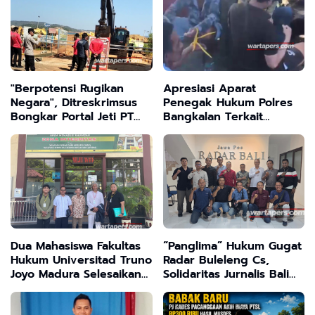
Fiktif ? "
"Berpotensi Rugikan
Apresiasi Aparat
Negara", Ditreskrimsus
Penegak Hukum Polres
Bongkar Portal Jeti PT
Bangkalan Terkait
PMS di Hakatutobu
Penangkapan Arena
Sabung Ayam di Desa
Ba'engas Labang
Dua Mahasiswa Fakultas
“Panglima” Hukum Gugat
Hukum Universitad Truno
Radar Buleleng Cs,
Joyo Madura Selesaikan
Solidaritas Jurnalis Bali
Program Magang di Law
Siapkan Perlawanan
Office Rauf dan Frans
Hukum