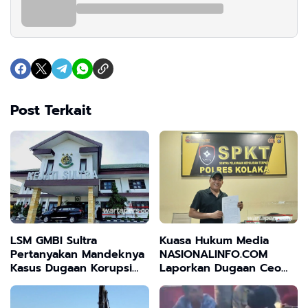
Post Terkait
LSM GMBI Sultra
Kuasa Hukum Media
Pertanyakan Mandeknya
NASIONALINFO.COM
Kasus Dugaan Korupsi
Laporkan Dugaan Ceo
Rp26 Miliar: "Ada Upaya
PT JNP Ke Polres Kolaka
Melindungi Aktor Proyek
Atas Ancaman Wartawan