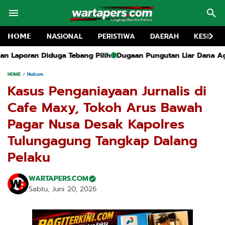
𝗛𝗢𝗠𝗘
NASIONAL
PERISTIWA
DAERAH
KESEHA
Pilih
Dugaan Pungutan Liar Dana Agustusan di Tragah, Forum
HOME
Hukum
Kasus Penganiayaan Jurnalis di
Cafe Maxy, Tokoh Arus Bawah
Pagar Nusa Desak Kapolres
Tulungagung Tangkap Dalang
Pelaku
WARTAPERS.COM
Sabtu, Juni 20, 2026