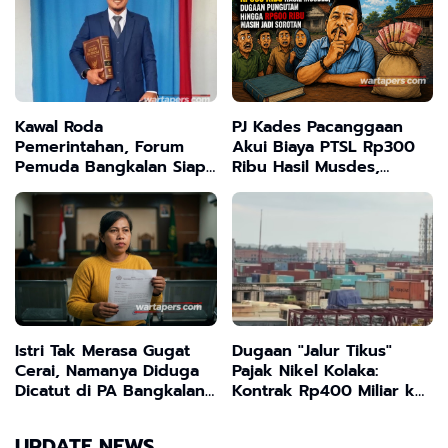
Kawal Roda
PJ Kades Pacanggaan
Pemerintahan, Forum
Akui Biaya PTSL Rp300
Pemuda Bangkalan Siap
Ribu Hasil Musdes,
Buka Ruang Dialog dan
Dugaan Pungutan
Kontrol Sosial
Hingga Rp600 Ribu
Masih Jadi Sorotan
Istri Tak Merasa Gugat
Dugaan "Jalur Tikus"
Cerai, Namanya Diduga
Pajak Nikel Kolaka:
Dicatut di PA Bangkalan:
Kontrak Rp400 Miliar ke
4 Advokat dan Oknum
Singapura Disorot
DPRD Terlibat
UPDATE NEWS