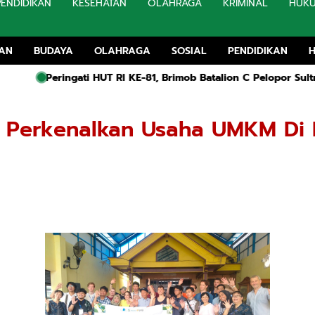
PENDIDIKAN
KESEHATAN
OLAHRAGA
KRIMINAL
HUK
TAN
BUDAYA
OLAHRAGA
SOSIAL
PENDIDIKAN
 HUT RI KE-81, Brimob Batalion C Pelopor Sultra Salurkan Bans
 Perkenalkan Usaha UMKM Di 