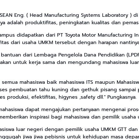
, ASEAN Eng. ( Head Manufacturing Systems Laboratory ) d
a adalah produktifitas, peningkatan kualitas dan pemas
pus didapatkan dari PT Toyota Motor Manufacturing Ind
as dari usaha UMKM tersebut dengan harapan nantinya u
n bantuan dari Lembaga Pengelola Dana Pendidikan (LPD
unakan untuk kerja sama dan mengundang mahasiswa lu
, semua mahasiswa baik mahasiswa ITS maupun Mahasiswa 
oses pembuatan tahu kuning dan gethuk pisang sampai 
produksi, efektifitas, higynes ,safety dll." Pungkasnya.
ana mahasiswa dapat mengajukan pertanyaan mengenai pr
 memberikan inspirasi bagi mahasiswa dan pemilik usaha
ahasiswa luar negeri dengan pemilik usaha UMKM GTT d
ggugah jiwa jiwa pebisnis untuk kehidupan masa depa