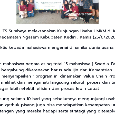
ri ITS Surabaya melaksanakan Kunjungan Usaha UMKM di 
Kecamatan Ngasem Kabupaten Kediri , Kamis (25/6/2026)
aktis kepada mahasiswa mengenai dinamika dunia usaha
mahasiswa negara asing total 15 mahasiswa ( Swedia, Bel
um bergabung dikarenakan harus ada ijin dari Kementrian 
stri menyampaikan " program ini dinamakan Value Chain 
s melihat dan mengamati langsung seluruh proses dan t
r lebih efektif, efisien dan proses lebih cepat .
sung selama 10 hari yang sebelumnya mengunjungi usah
an gethuk pisang juga bisa mendapatkan kesempatan un
tangan yang mereka hadapi serta strategi yang diterap