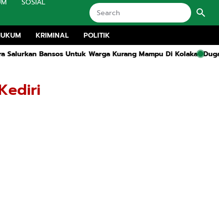
UM
SOSIAL
HUKUM
KRIMINAL
POLITIK
os Untuk Warga Kurang Mampu Di Kolaka
Dugaan Proyek Rehabili
Kediri