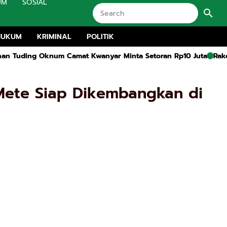
UM
SOSIAL
HUKUM
KRIMINAL
POLITIK
num Camat Kwanyar Minta Setoran Rp10 Juta
Rakor MKKS dan 
Mete Siap Dikembangkan di