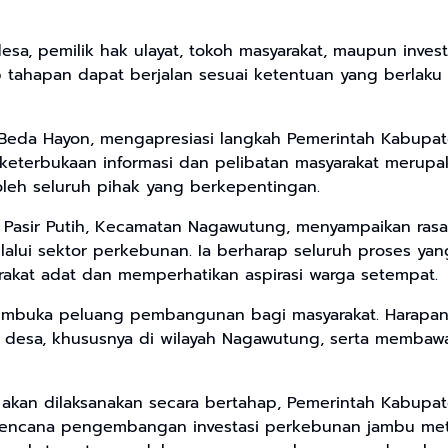
desa, pemilik hak ulayat, tokoh masyarakat, maupun inv
p tahapan dapat berjalan sesuai ketentuan yang berla
 Beda Hayon, mengapresiasi langkah Pemerintah Kabupa
, keterbukaan informasi dan pelibatan masyarakat merupa
eh seluruh pihak yang berkepentingan.
a Pasir Putih, Kecamatan Nagawutung, menyampaikan ras
ui sektor perkebunan. Ia berharap seluruh proses yan
akat adat dan memperhatikan aspirasi warga setempat.
embuka peluang pembangunan bagi masyarakat. Harapan
 desa, khususnya di wilayah Nagawutung, serta membawa
ang akan dilaksanakan secara bertahap, Pemerintah Kabup
cana pengembangan investasi perkebunan jambu mete t