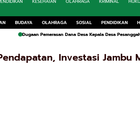
PENDIDIKAN
KESEHATAN
OLAHRAGA
KRIMINAL
HUK
TAN
BUDAYA
OLAHRAGA
SOSIAL
PENDIDIKAN
gaan Pemerasan Dana Desa Kepala Desa Pesanggahan Tuding Ok
Pendapatan, Investasi Jambu 