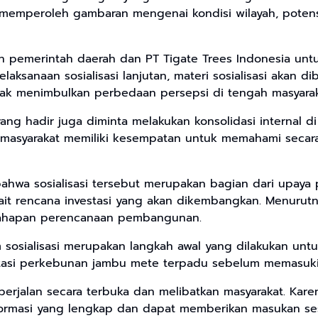
a memperoleh gambaran mengenai kondisi wilayah, potens
atkan pemerintah daerah dan PT Tigate Trees Indonesia u
ksanaan sosialisasi lanjutan, materi sosialisasi akan di
dak menimbulkan perbedaan persepsi di tengah masyarak
 yang hadir juga diminta melakukan konsolidasi internal 
gar masyarakat memiliki kesempatan untuk memahami secar
bahwa sosialisasi tersebut merupakan bagian dari upaya
it rencana investasi yang akan dikembangkan. Menurutnya
 tahapan perencanaan pembangunan.
 sosialisasi merupakan langkah awal yang dilakukan un
asi perkebunan jambu mete terpadu sebelum memasuki 
rjalan secara terbuka dan melibatkan masyarakat. Karena 
ormasi yang lengkap dan dapat memberikan masukan sesua