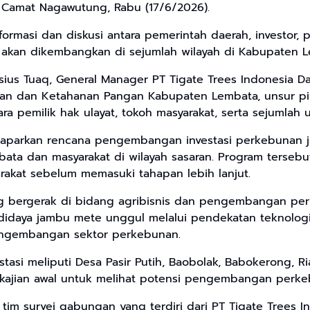
Camat Nagawutung, Rabu (17/6/2026).
rmasi dan diskusi antara pemerintah daerah, investor, p
 akan dikembangkan di sejumlah wilayah di Kabupaten L
nisius Tuaq, General Manager PT Tigate Trees Indonesia
anian dan Ketahanan Pangan Kabupaten Lembata, unsur pi
a pemilik hak ulayat, tokoh masyarakat, serta sejumlah 
maparkan rencana pengembangan investasi perkebunan j
ta dan masyarakat di wilayah sasaran. Program tersebu
yarakat sebelum memasuki tahapan lebih lanjut.
g bergerak di bidang agribisnis dan pengembangan perk
idaya jambu mete unggul melalui pendekatan teknolog
pengembangan sektor perkebunan.
tasi meliputi Desa Pasir Putih, Baobolak, Babokerong, Ri
s kajian awal untuk melihat potensi pengembangan perk
an tim survei gabungan yang terdiri dari PT Tigate Trees