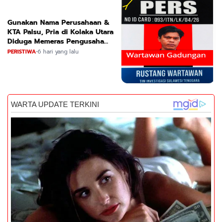
Gunakan Nama Perusahaan &
KTA Palsu, Pria di Kolaka Utara
Diduga Memeras Pengusaha
Tambang dan Minyak
PERISTIWA
•
6 hari yang lalu