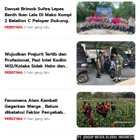
Dansat Brimob Sultra Lepas
Benih Ikan Lele Di Mako Kompi
2 Batalion C Peloper Dukung
ketahanan Pangan Nasional
PERISTIWA
•
3 hari yang lalu
Wujudkan Prajurit Tertib dan
Profesional, Pasi Intel Kodim
1412/Kolaka Sidak Helm dan
Kendaraan
PERISTIWA
•
3 hari yang lalu
Fenomena Alam Kembali
Gegerkan Warga , Belum
diketahui Faktor Penyebab
Suara
PERISTIWA
•
4 hari yang lalu