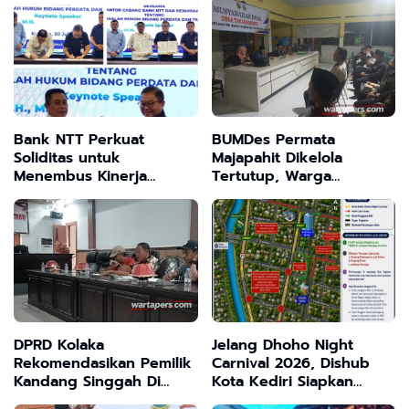
Bank NTT Perkuat
BUMDes Permata
Soliditas untuk
Majapahit Dikelola
Menembus Kinerja
Tertutup, Warga
Terbaik
Tanjangrono Tuntut
Kejelasan
DPRD Kolaka
Jelang Dhoho Night
Rekomendasikan Pemilik
Carnival 2026, Dishub
Kandang Singgah Di
Kota Kediri Siapkan
Laloeha Di Hentikan
Skema Rekayasa Lalu