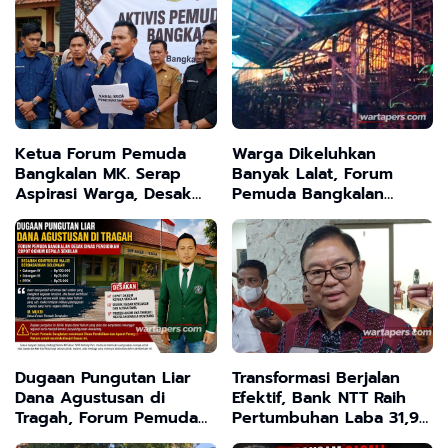
Sementara Karena Tak
Lintas
Sesuai Izin
Ketua Forum Pemuda
Warga Dikeluhkan
Bangkalan MK. Serap
Banyak Lalat, Forum
Aspirasi Warga, Desak
Pemuda Bangkalan
Evaluasi Kinerja Pejabat
Desak Dinas Peternakan
Daerah
Sidak dan Tutup
Peternakan Ayam Tanpa
Izin
Dugaan Pungutan Liar
Transformasi Berjalan
Dana Agustusan di
Efektif, Bank NTT Raih
Tragah, Forum Pemuda
Pertumbuhan Laba 31,94
Bangkalan Desak Dinas
Persen