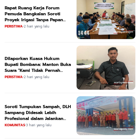
Rapat Ruang Kerja Forum
Pemuda Bangkalan Soroti
Proyek Irigasi Tanpa Papan
Nama
PERISTIWA
•
2 hari yang lalu
Dilaporkan Kuasa Hukum
Bupati Bombana: Manton Buka
Suara "Kami Tidak Pernah
Menutup Ruang Hak Jawab"
PERISTIWA
•
2 hari yang lalu
Soroti Tumpukan Sampah, DLH
Sampang Didesak Lebih
Profesional dalam Jalankan
Tugas
KOMUNITAS
•
3 hari yang lalu