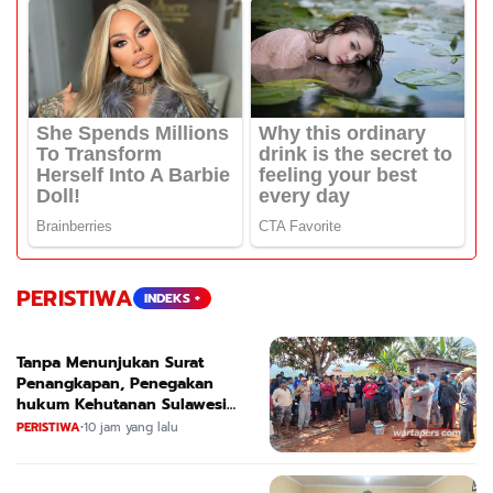
PERISTIWA
INDEKS +
Tanpa Menunjukan Surat
Penangkapan, Penegakan
hukum Kehutanan Sulawesi
Selatan Culik Petani Ladah Di
PERISTIWA
•
10 jam yang lalu
Loeha Raya.