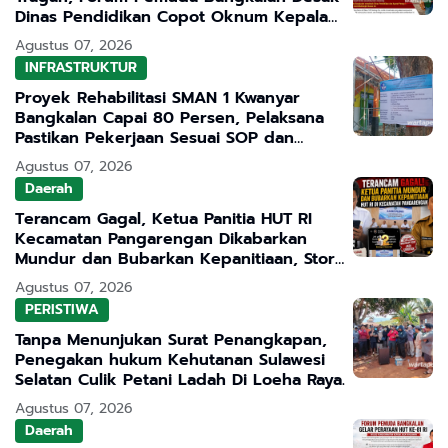
Dinas Pendidikan Copot Oknum Kepala
Sekolah
Agustus 07, 2026
INFRASTRUKTUR
Proyek Rehabilitasi SMAN 1 Kwanyar
Bangkalan Capai 80 Persen, Pelaksana
Pastikan Pekerjaan Sesuai SOP dan
Transparan
Agustus 07, 2026
Daerah
Terancam Gagal, Ketua Panitia HUT RI
Kecamatan Pangarengan Dikabarkan
Mundur dan Bubarkan Kepanitiaan, Story
WhatsApp ASN Jadi Sorotan
Agustus 07, 2026
PERISTIWA
Tanpa Menunjukan Surat Penangkapan,
Penegakan hukum Kehutanan Sulawesi
Selatan Culik Petani Ladah Di Loeha Raya.
Agustus 07, 2026
Daerah