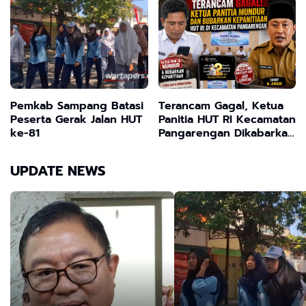
Pendidikan Copot
Oknum Kepala Sekolah
Pemkab Sampang Batasi
Terancam Gagal, Ketua
Peserta Gerak Jalan HUT
Panitia HUT RI Kecamatan
ke-81
Pangarengan Dikabarkan
Mundur dan Bubarkan
Kepanitiaan, Story
UPDATE NEWS
WhatsApp ASN Jadi
Sorotan