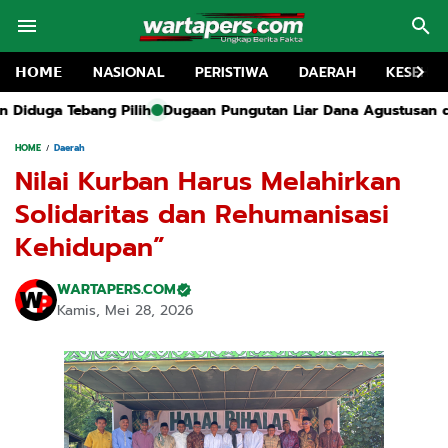
𝗛𝗢𝗠𝗘
NASIONAL
PERISTIWA
DAERAH
KESEHA
an Pungutan Liar Dana Agustusan di Tragah, Forum Pemuda Ba
HOME
Daerah
Nilai Kurban Harus Melahirkan
Solidaritas dan Rehumanisasi
Kehidupan”
WARTAPERS.COM
Kamis, Mei 28, 2026