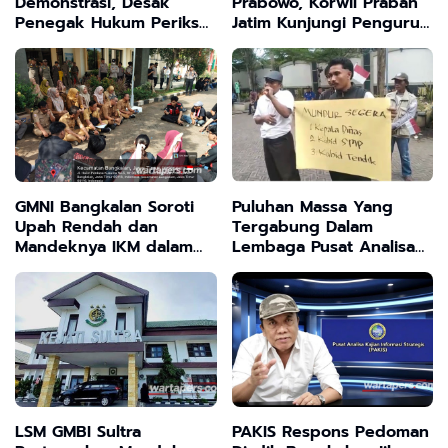
Demonstrasi, Desak
Prabowo, Korwil Praban
Penegak Hukum Periksa
Jatim Kunjungi Pengurus
Kades Aopa
Bangkalan
GMNI Bangkalan Soroti
Puluhan Massa Yang
Upah Rendah dan
Tergabung Dalam
Mandeknya IKM dalam
Lembaga Pusat Analisa
Rilis May Day 2026
Kajian Informasi Strategis
(PAKIS)
LSM GMBI Sultra
PAKIS Respons Pedoman