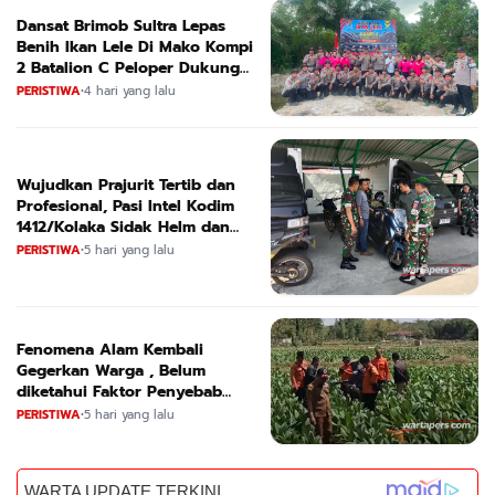
Dansat Brimob Sultra Lepas
Benih Ikan Lele Di Mako Kompi
2 Batalion C Peloper Dukung
ketahanan Pangan Nasional
PERISTIWA
•
4 hari yang lalu
Wujudkan Prajurit Tertib dan
Profesional, Pasi Intel Kodim
1412/Kolaka Sidak Helm dan
Kendaraan
PERISTIWA
•
5 hari yang lalu
Fenomena Alam Kembali
Gegerkan Warga , Belum
diketahui Faktor Penyebab
Suara
PERISTIWA
•
5 hari yang lalu