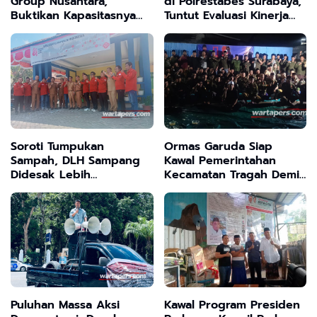
Group Nusantara,
di Polrestabes Surabaya,
Buktikan Kapasitasnya
Tuntut Evaluasi Kinerja
Sebagai Perusahaan
dan Tegaknya Keadilan
Yang Punya Daya Saing
Tinggi.
Soroti Tumpukan
Ormas Garuda Siap
Sampah, DLH Sampang
Kawal Pemerintahan
Didesak Lebih
Kecamatan Tragah Demi
Profesional dalam
Kepentingan Masyarakat
Jalankan Tugas
Puluhan Massa Aksi
Kawal Program Presiden