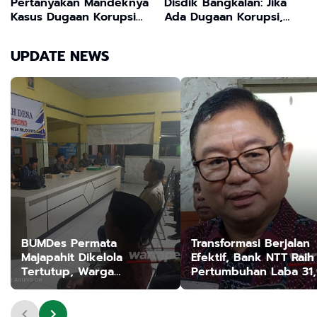
Pertanyakan Mandeknya
Disdik Bangkalan: Jika
Kasus Dugaan Korupsi
Ada Dugaan Korupsi,
Rp26 Miliar: "Ada Upaya
Segera Tempuh Jalur
Melindungi Aktor Proyek
Hukum
UPDATE NEWS
Fiktif ? "
BUMDes Permata
Transformasi Berjalan
Majapahit Dikelola
Efektif, Bank NTT Raih
Tertutup, Warga
Pertumbuhan Laba 31
Tanjangrono Tuntut
Persen
Kejelasan