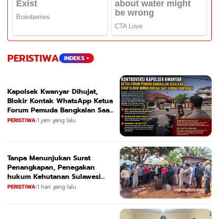
PERISTIWA
INDEKS +
Kapolsek Kwanyar Dihujat,
Blokir Kontak WhatsApp Ketua
Forum Pemuda Bangkalan Saat
Dikonfirmasi
PERISTIWA
•
1 jam yang lalu
Tanpa Menunjukan Surat
Penangkapan, Penegakan
hukum Kehutanan Sulawesi
Selatan Culik Petani Ladah Di
PERISTIWA
•
1 hari yang lalu
Loeha Raya.