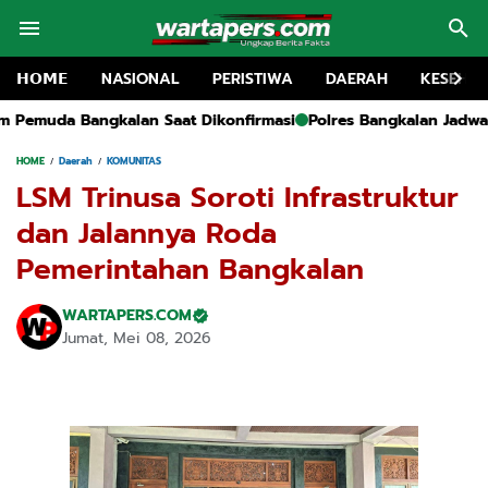
𝗛𝗢𝗠𝗘
NASIONAL
PERISTIWA
DAERAH
KESEHA
ikonfirmasi
Polres Bangkalan Jadwalkan Pemanggilan Pihak Yay
HOME
Daerah
KOMUNITAS
LSM Trinusa Soroti Infrastruktur
dan Jalannya Roda
Pemerintahan Bangkalan
WARTAPERS.COM
Jumat, Mei 08, 2026