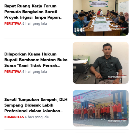
Rapat Ruang Kerja Forum
Pemuda Bangkalan Soroti
Proyek Irigasi Tanpa Papan
Nama
PERISTIWA
•
3 hari yang lalu
Dilaporkan Kuasa Hukum
Bupati Bombana: Manton Buka
Suara "Kami Tidak Pernah
Menutup Ruang Hak Jawab"
PERISTIWA
•
3 hari yang lalu
Soroti Tumpukan Sampah, DLH
Sampang Didesak Lebih
Profesional dalam Jalankan
Tugas
KOMUNITAS
•
4 hari yang lalu