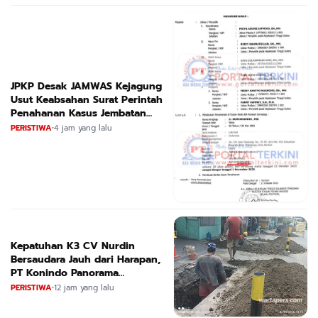
JPKP Desak JAMWAS Kejagung
Usut Keabsahan Surat Perintah
Penahanan Kasus Jembatan
CIRAUCI II
PERISTIWA
•
4 jam yang lalu
Kepatuhan K3 CV Nurdin
Bersaudara Jauh dari Harapan,
PT Konindo Panorama
Konsultan Dituding Lalai Awasi
PERISTIWA
•
12 jam yang lalu
Proyek DPRKPCK Jatim