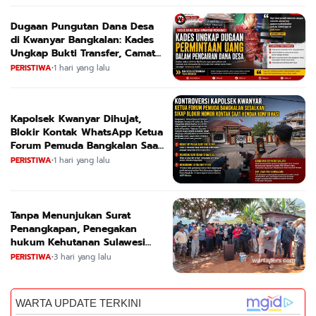
Dugaan Pungutan Dana Desa
di Kwanyar Bangkalan: Kades
Ungkap Bukti Transfer, Camat
Beri Bantahan Tegas
PERISTIWA
•
1 hari yang lalu
Kapolsek Kwanyar Dihujat,
Blokir Kontak WhatsApp Ketua
Forum Pemuda Bangkalan Saat
Dikonfirmasi
PERISTIWA
•
1 hari yang lalu
Tanpa Menunjukan Surat
Penangkapan, Penegakan
hukum Kehutanan Sulawesi
Selatan Culik Petani Ladah Di
PERISTIWA
•
3 hari yang lalu
Loeha Raya.