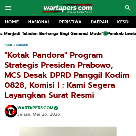
𝗛𝗢𝗠𝗘
NASIONAL
PERISTIWA
DAERAH
KESEHA
rga Bagi Generasi Muda”
Pemkab Lembata Launching Rumah Poton
HOME
Nasional
"Kotak Pandora" Program
Strategis Presiden Prabowo,
MCS Desak DPRD Panggil Kodim
0828, Komisi I : Kami Segera
Layangkan Surat Resmi
WARTAPERS.COM
Selasa, Mei 26, 2026