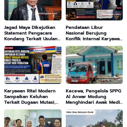
Jagad Maya Dikejutkan
Pendataan Libur
Statement Pengacara
Nasional Berujung
Kondang Terkait Usulan
Konflik Internal Karyawan
Transformasi Program
Toko Indomaret, Muncul
MBG
Dugaan Penyalahgunaan
Wewenang dalam
Kebijakan Mutasi
Karyawan Ritel Modern
Kecewa, Pengelola SPPG
Sampaikan Keluhan
Al Anwar Modung
Terkait Dugaan Mutasi,
Menghindari Awak Media
Serikat Pekerja Disebut
Terkait Isu 5 Dapur Satu
Beri Perhatian
Lokasi