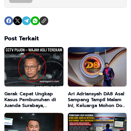
Post Terkait
Gerak Cepat Ungkap
Ari Adriansyah DA8 Asal
Kasus Pembunuhan di
Sampang Tampil Malam
Juanda Surabaya,
Ini, Keluarga Mohon Doa
Tersangka Utama
dan Dukungan
Berhasil Diamankan
Masyarakat Madura