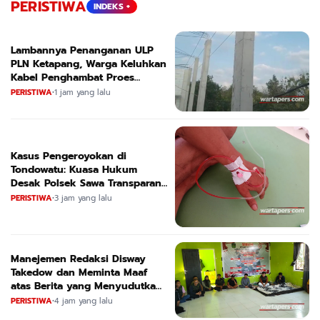
PERISTIWA
INDEKS +
Lambannya Penanganan ULP
PLN Ketapang, Warga Keluhkan
Kabel Penghambat Proes
Bangunan
PERISTIWA
•
1 jam yang lalu
Kasus Pengeroyokan di
Tondowatu: Kuasa Hukum
Desak Polsek Sawa Transparan
dan Segera Tetapkan Tersangka
PERISTIWA
•
3 jam yang lalu
Manejemen Redaksi Disway
Takedow dan Meminta Maaf
atas Berita yang Menyudutkan
APL
PERISTIWA
•
4 jam yang lalu