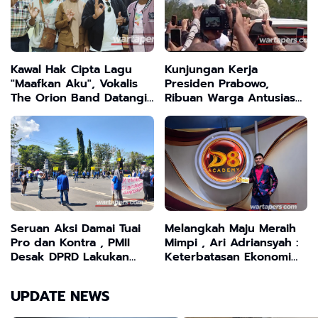
Kawal Hak Cipta Lagu
Kunjungan Kerja
"Maafkan Aku", Vokalis
Presiden Prabowo,
The Orion Band Datangi
Ribuan Warga Antusias
Disporabudpar dan
Tak Perduli Diguyur
Dorong Musisi Sampang
Hujan
Seruan Aksi Damai Tuai
Melangkah Maju Meraih
Pro dan Kontra , PMII
Mimpi , Ari Adriansyah :
Desak DPRD Lakukan
Keterbatasan Ekonomi
Audit Dua Proyek
Bukan Penghalang
Strategis Nasional
Meraih Cita-cita
UPDATE NEWS