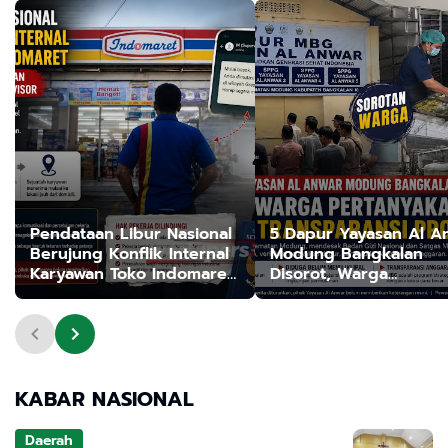
Pendataan Libur Nasional
5 Dapur Yayasan Al A
Berujung Konflik Internal
Modung Bangkalan
Karyawan Toko Indomaret,
Disorot, Warga
Muncul Dugaan
Pertanyakan IPAL dan
Penyalahgunaan
Transparansi Program
Wewenang dalam
Makan Bergizi Gratis
Kebijakan Mutasi
KABAR NASIONAL
Daerah