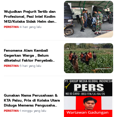
Wujudkan Prajurit Tertib dan
Profesional, Pasi Intel Kodim
1412/Kolaka Sidak Helm dan
Kendaraan
PERISTIWA
•
4 hari yang lalu
Fenomena Alam Kembali
Gegerkan Warga , Belum
diketahui Faktor Penyebab
Suara
PERISTIWA
•
5 hari yang lalu
Gunakan Nama Perusahaan &
KTA Palsu, Pria di Kolaka Utara
Diduga Memeras Pengusaha
Tambang dan Minyak
PERISTIWA
•
1 minggu yang lalu