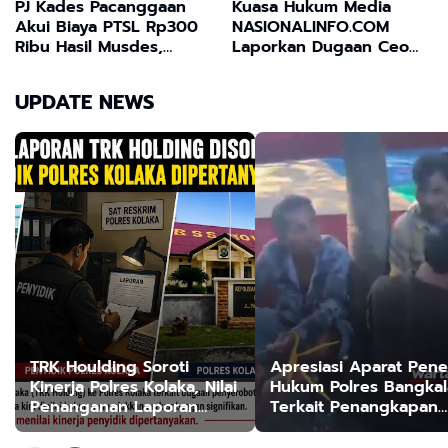
PJ Kades Pacanggaan
Kuasa Hukum Media
Akui Biaya PTSL Rp300
NASIONALINFO.COM
Ribu Hasil Musdes,
Laporkan Dugaan Ceo
Dugaan Pungutan
PT JNP Ke Polres Kolaka
Hingga Rp600 Ribu
Atas Ancaman Wartawan
UPDATE NEWS
Masih Jadi Sorotan
TRK Houlding Soroti
Apresiasi Aparat Pen
Kinerja Polres Kolaka, Nilai
Hukum Polres Bangka
Penanganan Laporan
Terkait Penangkapan
Diduga Tebang Pilih
Arena Sabung Ayam d
Desa Ba'engas Laban