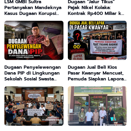
LSM GMBI Sultra
Dugaan "Jalur Tikus"
Pertanyakan Mandeknya
Pajak Nikel Kolaka:
Kasus Dugaan Korupsi
Kontrak Rp400 Miliar ke
Rp26 Miliar: "Ada Upaya
Singapura Disorot
Melindungi Aktor Proyek
Fiktif ? "
Dugaan Penyelewengan
Dugaan Jual Beli Kios
Dana PIP di Lingkungan
Pasar Kwanyar Mencuat,
Sekolah Sosial Swasta
Pemuda Siapkan Laporan
Labang Bangkalan
ke APH