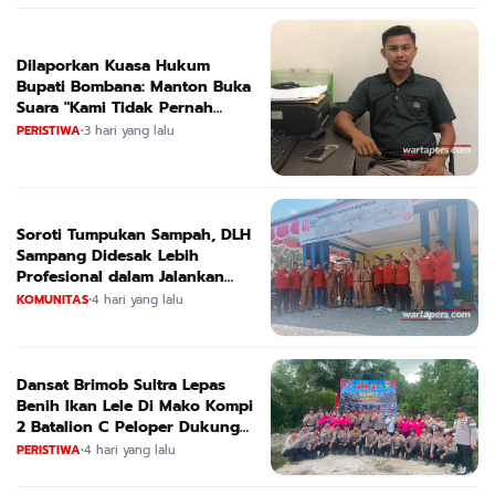
Dilaporkan Kuasa Hukum
Bupati Bombana: Manton Buka
Suara "Kami Tidak Pernah
Menutup Ruang Hak Jawab"
PERISTIWA
•
3 hari yang lalu
Soroti Tumpukan Sampah, DLH
Sampang Didesak Lebih
Profesional dalam Jalankan
Tugas
KOMUNITAS
•
4 hari yang lalu
Dansat Brimob Sultra Lepas
Benih Ikan Lele Di Mako Kompi
2 Batalion C Peloper Dukung
ketahanan Pangan Nasional
PERISTIWA
•
4 hari yang lalu