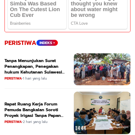
PERISTIWA
INDEKS +
Tanpa Menunjukan Surat
Penangkapan, Penegakan
hukum Kehutanan Sulawesi
Selatan Culik Petani Ladah Di
PERISTIWA
•
1 hari yang lalu
Loeha Raya.
Rapat Ruang Kerja Forum
Pemuda Bangkalan Soroti
Proyek Irigasi Tanpa Papan
Nama
PERISTIWA
•
2 hari yang lalu