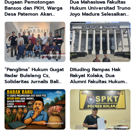
Dugaan Pemotongan
Dua Mahasiswa Fakultas
Bansos dan PKH, Warga
Hukum Universitad Truno
Desa Patemon Akan
Joyo Madura Selesaikan
Gelar Audiensi di Kantor
Program Magang di Law
Kecamatan Tanah Merah
Office Rauf dan Frans
“Panglima” Hukum Gugat
Dituding Rampas Hak
Radar Buleleng Cs,
Rakyat Kolaka, Dua
Solidaritas Jurnalis Bali
Alumni Fakultas Hukum
Siapkan Perlawanan
USN Gugat UU Minerba
Hukum
Ke MK