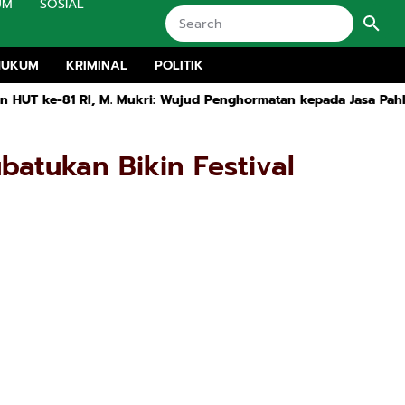
UM
SOSIAL
HUKUM
KRIMINAL
POLITIK
ukri: Wujud Penghormatan kepada Jasa Pahlawan
Peringati HUT
batukan Bikin Festival