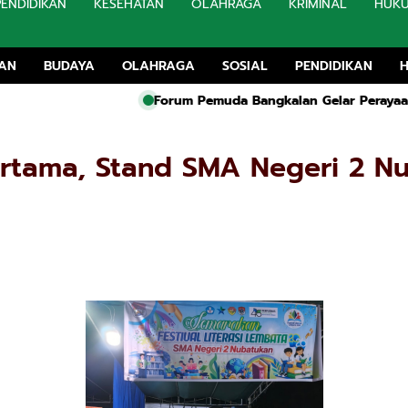
PENDIDIKAN
KESEHATAN
OLAHRAGA
KRIMINAL
HUK
TAN
BUDAYA
OLAHRAGA
SOSIAL
PENDIDIKAN
Forum Pemuda Bangkalan Gelar Perayaan HUT ke-81 RI, M. M
ertama, Stand SMA Negeri 2 Nu