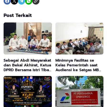
Post Terkait
Sebagai Abdi Masyarakat
Minimnya Fasilitas se
dan Bekal Akhirat, Ketua
Kelas Pemerintah saat
DPRD Bersama Istri Tiba
Audiensi ke Satgas MBG
di Tanah Air
, Ketua MCS Sebut
Mereka "Macan Ompong"
tak Serius Dorong
Program Presiden