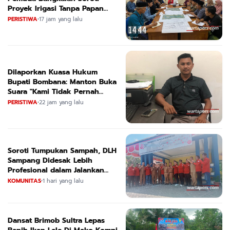
Proyek Irigasi Tanpa Papan
Nama
PERISTIWA
•
17 jam yang lalu
Dilaporkan Kuasa Hukum
Bupati Bombana: Manton Buka
Suara "Kami Tidak Pernah
Menutup Ruang Hak Jawab"
PERISTIWA
•
22 jam yang lalu
Soroti Tumpukan Sampah, DLH
Sampang Didesak Lebih
Profesional dalam Jalankan
Tugas
KOMUNITAS
•
1 hari yang lalu
Dansat Brimob Sultra Lepas