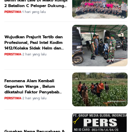
Benih Ikan Lele Di Mako Kompi
2 Batalion C Peloper Dukung
ketahanan Pangan Nasional
PERISTIWA
•
1 hari yang lalu
Wujudkan Prajurit Tertib dan
Profesional, Pasi Intel Kodim
1412/Kolaka Sidak Helm dan
Kendaraan
PERISTIWA
•
2 hari yang lalu
Fenomena Alam Kembali
Gegerkan Warga , Belum
diketahui Faktor Penyebab
Suara
PERISTIWA
•
2 hari yang lalu
Gunakan Nama Perusahaan &