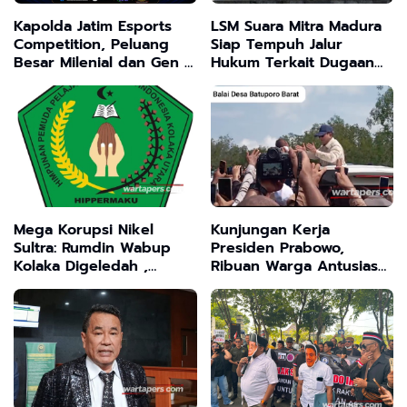
Kapolda Jatim Esports
LSM Suara Mitra Madura
Competition, Peluang
Siap Tempuh Jalur
Besar Milenial dan Gen Z
Hukum Terkait Dugaan
Salurkan Bakatmu ,Rebut
Penyalahgunaan BBM
Jutaan Rupiah
Bersubsidi di SPBU
Junok
Mega Korupsi Nikel
Kunjungan Kerja
Sultra: Rumdin Wabup
Presiden Prabowo,
Kolaka Digeledah ,
Ribuan Warga Antusias
Publik Tagih Tersangka
Tak Perduli Diguyur
Utama!"
Hujan