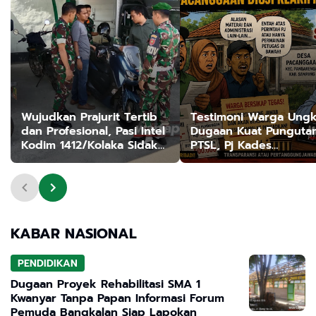
Wujudkan Prajurit Tertib
Testimoni Warga Ung
dan Profesional, Pasi Intel
Dugaan Kuat Punguta
Kodim 1412/Kolaka Sidak
PTSL, Pj Kades
Helm dan Kendaraan
Pacanggaan Diuji
Klarifikasinya
KABAR NASIONAL
PENDIDIKAN
Dugaan Proyek Rehabilitasi SMA 1
Kwanyar Tanpa Papan Informasi Forum
Pemuda Bangkalan Siap Lapokan