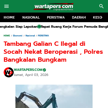
𝗛𝗢𝗠𝗘
NASIONAL
PERISTIWA
DAERAH
KESEHA
Rapat Ruang Kerja Forum Pemuda Bangkalan Soroti Proyek Iri
HOME
Ekonomi
Nasional
PERISTIWA
Tambang Galian C Ilegal di
Socah Nekat Beroperasi , Polres
Bangkalan Bungkam
WARTAPERS.COM
Jumat, April 03, 2026