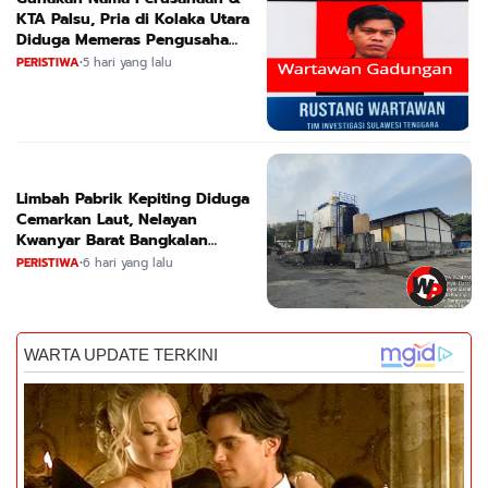
KTA Palsu, Pria di Kolaka Utara
Diduga Memeras Pengusaha
Tambang dan Minyak
PERISTIWA
•
5 hari yang lalu
Limbah Pabrik Kepiting Diduga
Cemarkan Laut, Nelayan
Kwanyar Barat Bangkalan
Desak DLH Turun Tangan
PERISTIWA
•
6 hari yang lalu