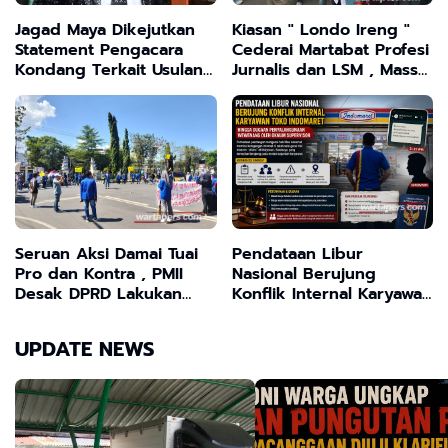
Jagad Maya Dikejutkan
Kiasan " Londo Ireng "
Statement Pengacara
Cederai Martabat Profesi
Kondang Terkait Usulan
Jurnalis dan LSM , Massa
Transformasi Program
Gruduk Kantor DPRD
MBG
Desak Presiden Prabowo
Klarifikasi Secara
Terbuka
Seruan Aksi Damai Tuai
Pendataan Libur
Pro dan Kontra , PMII
Nasional Berujung
Desak DPRD Lakukan
Konflik Internal Karyawan
Audit Dua Proyek
Toko Indomaret, Muncul
Strategis Nasional
Dugaan Penyalahgunaan
UPDATE NEWS
Wewenang dalam
Kebijakan Mutasi