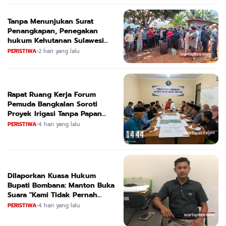
Tanpa Menunjukan Surat
Penangkapan, Penegakan
hukum Kehutanan Sulawesi
Selatan Culik Petani Ladah Di
PERISTIWA
•
2 hari yang lalu
Loeha Raya.
Rapat Ruang Kerja Forum
Pemuda Bangkalan Soroti
Proyek Irigasi Tanpa Papan
Nama
PERISTIWA
•
4 hari yang lalu
Dilaporkan Kuasa Hukum
Bupati Bombana: Manton Buka
Suara "Kami Tidak Pernah
Menutup Ruang Hak Jawab"
PERISTIWA
•
4 hari yang lalu