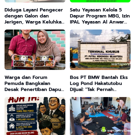
Diduga Layani Pengecer
Satu Yayasan Kelola 5
dengan Galon dan
Dapur Program MBG, Izin
Jerigen, Warga Keluhkan
IPAL Yayasan Al Anwar
BBM di SPBU
Dipertanyakan
Pesanggrahan Kwanyar
Sering Kosong
Warga dan Forum
Bos PT BMW Bantah Eks
Pemuda Bangkalan
Log Pond Hakatutobu
Desak Penertiban Dapur
Dijual: "Tak Pernah
MBG dan SPPG Tak
Pindah Tangan"
Berizin