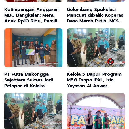
Ketimpangan Anggaran
Gelombang Spekulasi
MBG Bangkalan: Menu
Mencuat dibalik Koperasi
Anak Rp10 Ribu, Pemilik
Desa Merah Putih, MCS
Dapur Untung Jutaan,
Desak Kodim 0828
'Dadan CS' Diduga Keruk
Sampang Transparan
Rp1 Miliar Per Hari
PT Putra Mekongga
Kelola 5 Dapur Program
Sejahtera Sukses Jadi
MBG Tanpa IPAL, Izin
Pelopor di Kolaka,
Yayasan Al Anwar
Gratiskan BPJS
Bangkalan
Ketenagakerjaan untuk
Dipertanyakan Warga
300 Pekerja Rentan