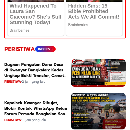
PERISTIWA
INDEKS +
Dugaan Pungutan Dana Desa
di Kwanyar Bangkalan: Kades
Ungkap Bukti Transfer, Camat
Beri Bantahan Tegas
PERISTIWA
•
2 jam yang lalu
Kapolsek Kwanyar Dihujat,
Blokir Kontak WhatsApp Ketua
Forum Pemuda Bangkalan Saat
Dikonfirmasi
PERISTIWA
•
11 jam yang lalu