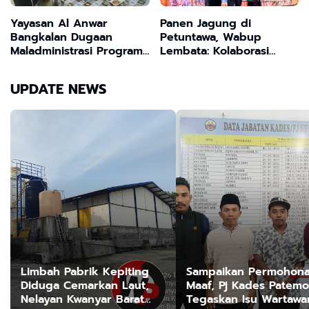
Yayasan Al Anwar
Panen Jagung di
Bangkalan Dugaan
Petuntawa, Wabup
Maladministrasi Program
Lembata: Kolaborasi
MBG
Kunci Kemandirian
Pertanian
UPDATE NEWS
Limbah Pabrik Kepiting
Sampaikan Permohon
Diduga Cemarkan Laut,
Maaf, Pj Kades Patem
Nelayan Kwanyar Barat
Tegaskan Isu Wartawa