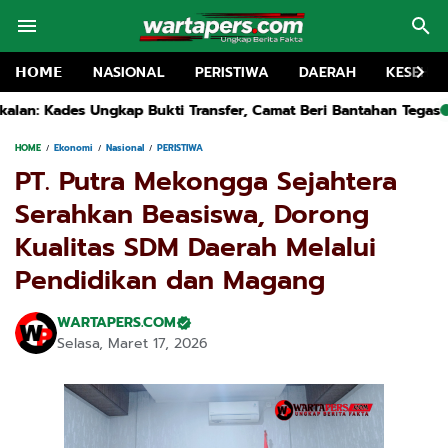
𝗛𝗢𝗠𝗘
NASIONAL
PERISTIWA
DAERAH
KESEHA
ansfer, Camat Beri Bantahan Tegas
Kapolsek Kwanyar Dihujat,
HOME
Ekonomi
Nasional
PERISTIWA
PT. Putra Mekongga Sejahtera
Serahkan Beasiswa, Dorong
Kualitas SDM Daerah Melalui
Pendidikan dan Magang
WARTAPERS.COM
Selasa, Maret 17, 2026