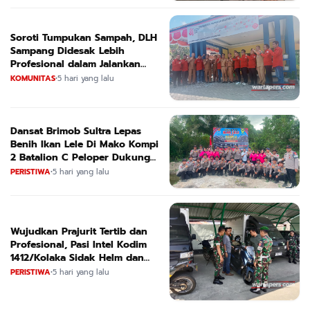
Soroti Tumpukan Sampah, DLH
Sampang Didesak Lebih
Profesional dalam Jalankan
Tugas
KOMUNITAS
•
5 hari yang lalu
Dansat Brimob Sultra Lepas
Benih Ikan Lele Di Mako Kompi
2 Batalion C Peloper Dukung
ketahanan Pangan Nasional
PERISTIWA
•
5 hari yang lalu
Wujudkan Prajurit Tertib dan
Profesional, Pasi Intel Kodim
1412/Kolaka Sidak Helm dan
Kendaraan
PERISTIWA
•
5 hari yang lalu