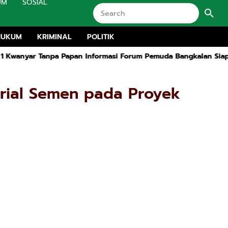
UM
SOSIAL
HUKUM
KRIMINAL
POLITIK
apan Informasi Forum Pemuda Bangkalan Siap Lapokan
Rapat R
rial Semen pada Proyek