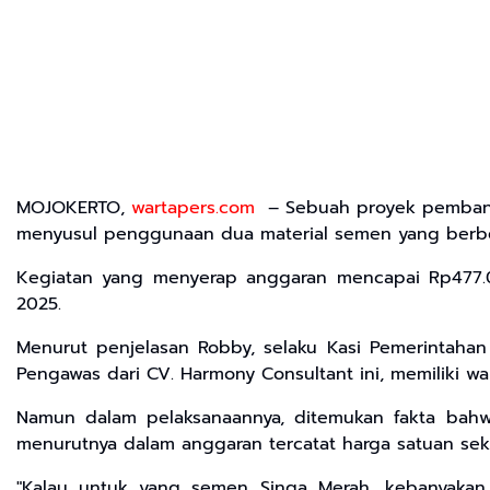
MOJOKERTO,
wartapers.com
– Sebuah proyek pembangu
menyusul penggunaan dua material semen yang berbed
Kegiatan yang menyerap anggaran mencapai Rp477.0
2025.
Menurut penjelasan Robby, selaku Kasi Pemerintahan
Pengawas dari CV. Harmony Consultant ini, memiliki wa
Namun dalam pelaksanaannya, ditemukan fakta bah
menurutnya dalam anggaran tercatat harga satuan seki
"Kalau untuk yang semen Singa Merah, kebanyakan di