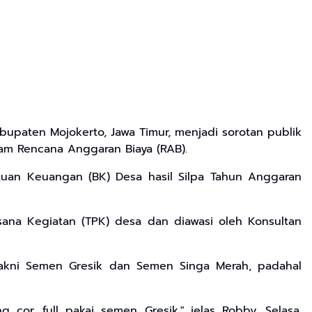
aten Mojokerto, Jawa Timur, menjadi sorotan publik
lam Rencana Anggaran Biaya (RAB).
uan Keuangan (BK) Desa hasil Silpa Tahun Anggaran
sana Kegiatan (TPK) desa dan diawasi oleh Konsultan
akni Semen Gresik dan Semen Singa Merah, padahal
cor, full pakai semen Gresik," jelas Robby. Selasa,