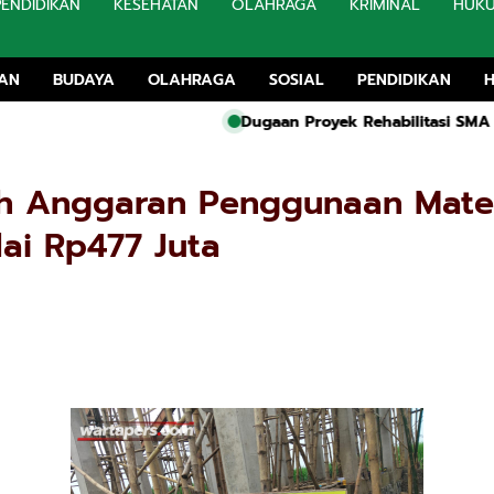
PENDIDIKAN
KESEHATAN
OLAHRAGA
KRIMINAL
HUK
TAN
BUDAYA
OLAHRAGA
SOSIAL
PENDIDIKAN
Dugaan Proyek Rehabilitasi SMA 1 Kwanyar Tanpa P
ih Anggaran Penggunaan Mate
ai Rp477 Juta