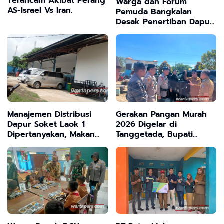
Terancam Akibat Perang
Warga dan Forum
AS-Israel Vs Iran.
Pemuda Bangkalan
Desak Penertiban Dapur
MBG dan SPPG Tak
Berizin
Manajemen Distribusi
Gerakan Pangan Murah
Dapur Soket Laok 1
2026 Digelar di
Dipertanyakan, Makan
Tanggetada, Bupati
Gratis Balita Baru Tiba
Kolaka: Tekan Inflasi dan
Jam 3 Sore
Jaga Stabilitas Harga