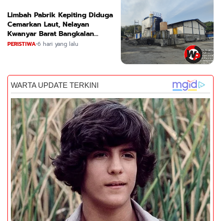
Limbah Pabrik Kepiting Diduga
Cemarkan Laut, Nelayan
Kwanyar Barat Bangkalan
Desak DLH Turun Tangan
PERISTIWA
•
6 hari yang lalu