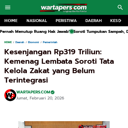
𝗛𝗢𝗠𝗘
NASIONAL
PERISTIWA
DAERAH
KESEHA
g Hak Jawab"
Soroti Tumpukan Sampah, DLH Sampang Didesak L
HOME
Daerah
Ekonomi
Pemerintah
Kesenjangan Rp319 Triliun:
Kemenag Lembata Soroti Tata
Kelola Zakat yang Belum
Terintegrasi
WARTAPERS.COM
Jumat, Februari 20, 2026