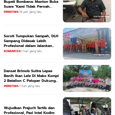
Bupati Bombana: Manton Buka
Suara "Kami Tidak Pernah
Menutup Ruang Hak Jawab"
PERISTIWA
•
19 jam yang lalu
Soroti Tumpukan Sampah, DLH
Sampang Didesak Lebih
Profesional dalam Jalankan
Tugas
KOMUNITAS
•
1 hari yang lalu
Dansat Brimob Sultra Lepas
Benih Ikan Lele Di Mako Kompi
2 Batalion C Peloper Dukung
ketahanan Pangan Nasional
PERISTIWA
•
1 hari yang lalu
Wujudkan Prajurit Tertib dan
Profesional, Pasi Intel Kodim