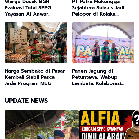
Warga Desak BGN
PT Putra Mekongga
Evaluasi Total SPPG
Sejahtera Sukses Jadi
Yayasan Al Anwar
Pelopor di Kolaka,
Modung, Diduga
Gratiskan BPJS
Langgar SOP MBG
Ketenagakerjaan untuk
300 Pekerja Rentan
Harga Sembako di Pasar
Panen Jagung di
Kembali Stabil Pasca
Petuntawa, Wabup
Jeda Program MBG
Lembata: Kolaborasi
Kunci Kemandirian
Pertanian
UPDATE NEWS