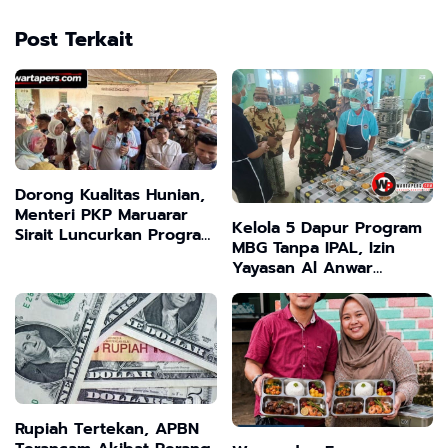
Post Terkait
​Dorong Kualitas Hunian,
Menteri PKP Maruarar
Kelola 5 Dapur Program
Sirait Luncurkan Program
MBG Tanpa IPAL, Izin
BSPS 2026 di Bangkalan
Yayasan Al Anwar
Bangkalan
Dipertanyakan Warga
Rupiah Tertekan, APBN