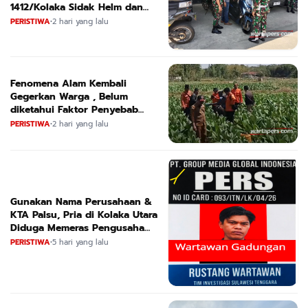
1412/Kolaka Sidak Helm dan
Kendaraan
PERISTIWA
•
2 hari yang lalu
Fenomena Alam Kembali
Gegerkan Warga , Belum
diketahui Faktor Penyebab
Suara
PERISTIWA
•
2 hari yang lalu
Gunakan Nama Perusahaan &
KTA Palsu, Pria di Kolaka Utara
Diduga Memeras Pengusaha
Tambang dan Minyak
PERISTIWA
•
5 hari yang lalu