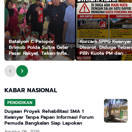
Batalyon C Pelopor
Korcam SPPG Kwanyar
Brimob Polda Sultra Gelar
Disorot, Diduga Teba
Pasar Rakyat, Tekan Inflasi
Pilih Kuota PM dan
di Kolaka
Abaikan Sejumlah Sek
KABAR NASIONAL
PENDIDIKAN
Dugaan Proyek Rehabilitasi SMA 1
Kwanyar Tanpa Papan Informasi Forum
Pemuda Bangkalan Siap Lapokan
Agustus 06, 2026