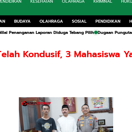
PENDIDIKAN
KESEHATAN
OLAHRAGA
KRIMINAL
HUK
TAN
BUDAYA
OLAHRAGA
SOSIAL
PENDIDIKAN
ran Diduga Tebang Pilih
Dugaan Pungutan Liar Dana Agustusan 
Telah Kondusif, 3 Mahasiswa 