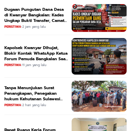
Dugaan Pungutan Dana Desa
di Kwanyar Bangkalan: Kades
Ungkap Bukti Transfer, Camat
Beri Bantahan Tegas
PERISTIWA
•
2 jam yang lalu
Kapolsek Kwanyar Dihujat,
Blokir Kontak WhatsApp Ketua
Forum Pemuda Bangkalan Saat
Dikonfirmasi
PERISTIWA
•
11 jam yang lalu
Tanpa Menunjukan Surat
Penangkapan, Penegakan
hukum Kehutanan Sulawesi
Selatan Culik Petani Ladah Di
PERISTIWA
•
2 hari yang lalu
Loeha Raya.
Rapat Ruang Kerja Forum