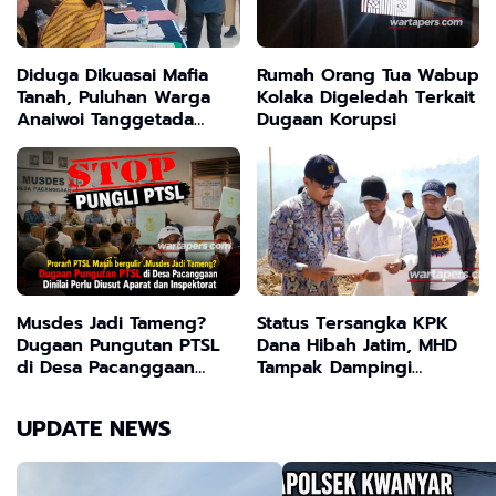
Diduga Dikuasai Mafia
Rumah Orang Tua Wabup
Tanah, Puluhan Warga
Kolaka Digeledah Terkait
Anaiwoi Tanggetada
Dugaan Korupsi
Terancam Kehilangan
Lahan Sejak Ada PSN
Musdes Jadi Tameng?
Status Tersangka KPK
Dugaan Pungutan PTSL
Dana Hibah Jatim, MHD
di Desa Pacanggaan
Tampak Dampingi
Dinilai Perlu Diusut
Pejabat di Bangkalan
Aparat dan Inspektorat
UPDATE NEWS