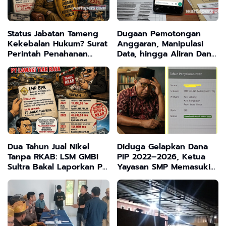
Status Jabatan Tameng
Dugaan Pemotongan
Kekebalan Hukum? Surat
Anggaran, Manipulasi
Perintah Penahanan
Data, hingga Aliran Dana
Bupati Bombana Selama
ke Rumah Ibadah Aset
20 Hari Dipertanyakan
Pemda
Publik
Dua Tahun Jual Nikel
Diduga Gelapkan Dana
Tanpa RKAB: LSM GMBI
PIP 2022–2026, Ketua
Sultra Bakal Laporkan PT
Yayasan SMP Memasuki
Lawaki Tiar Raya
Babak Baru Menunggu
Panggilan Kejaksaan
Negeri