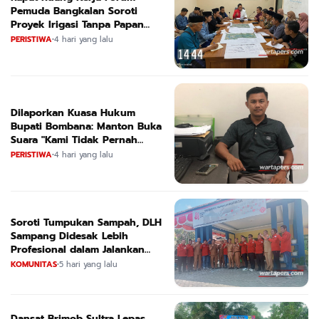
Pemuda Bangkalan Soroti
Proyek Irigasi Tanpa Papan
Nama
PERISTIWA
•
4 hari yang lalu
Dilaporkan Kuasa Hukum
Bupati Bombana: Manton Buka
Suara "Kami Tidak Pernah
Menutup Ruang Hak Jawab"
PERISTIWA
•
4 hari yang lalu
Soroti Tumpukan Sampah, DLH
Sampang Didesak Lebih
Profesional dalam Jalankan
Tugas
KOMUNITAS
•
5 hari yang lalu
Dansat Brimob Sultra Lepas