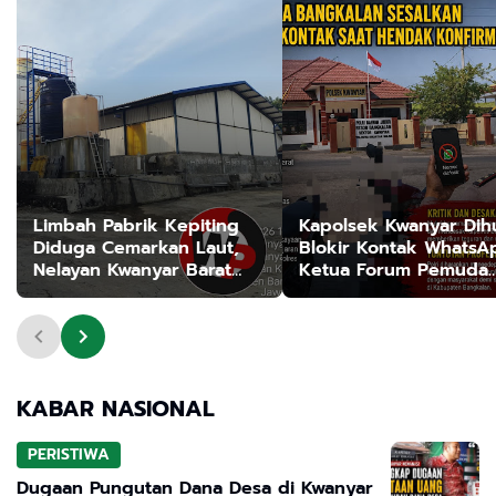
Limbah Pabrik Kepiting
Kapolsek Kwanyar Dihu
Diduga Cemarkan Laut,
Blokir Kontak WhatsA
Nelayan Kwanyar Barat
Ketua Forum Pemuda
Bangkalan Desak DLH
Bangkalan Saat
Turun Tangan
Dikonfirmasi
KABAR NASIONAL
PERISTIWA
Dugaan Pungutan Dana Desa di Kwanyar