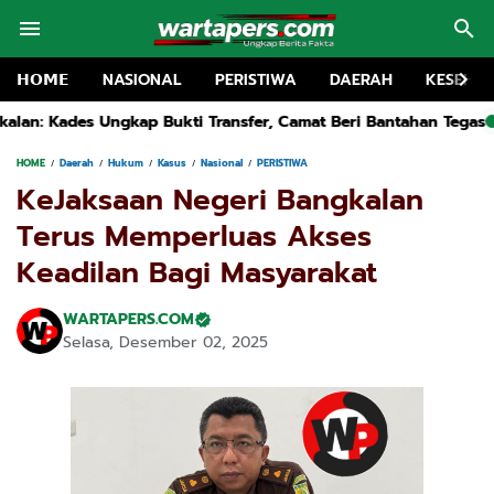
𝗛𝗢𝗠𝗘
NASIONAL
PERISTIWA
DAERAH
KESEHA
ansfer, Camat Beri Bantahan Tegas
Kapolsek Kwanyar Dihujat,
HOME
Daerah
Hukum
Kasus
Nasional
PERISTIWA
KeJaksaan Negeri Bangkalan
Terus Memperluas Akses
Keadilan Bagi Masyarakat
WARTAPERS.COM
Selasa, Desember 02, 2025