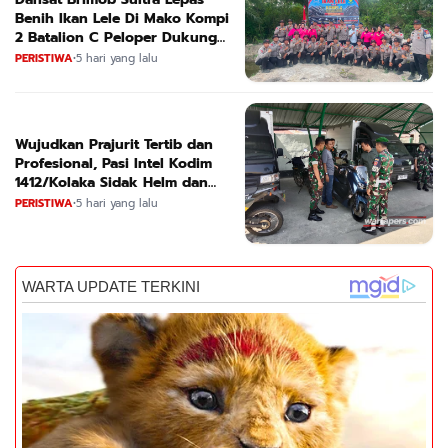
Benih Ikan Lele Di Mako Kompi
2 Batalion C Peloper Dukung
ketahanan Pangan Nasional
PERISTIWA
•
5 hari yang lalu
Wujudkan Prajurit Tertib dan
Profesional, Pasi Intel Kodim
1412/Kolaka Sidak Helm dan
Kendaraan
PERISTIWA
•
5 hari yang lalu