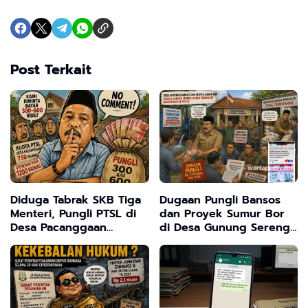
Post Terkait
Diduga Tabrak SKB Tiga
Dugaan Pungli Bansos
Menteri, Pungli PTSL di
dan Proyek Sumur Bor
Desa Pacanggaan
di Desa Gunung Sereng,
Disorot, Pj Kades
Kades Terancam
Bungkam
Dilaporkan