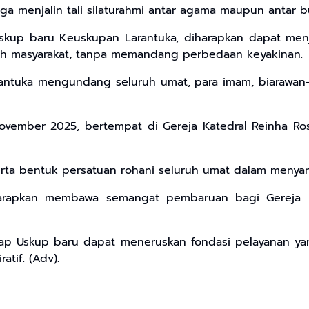
ga menjalin tali silaturahmi antar agama maupun antar b
up baru Keuskupan Larantuka, diharapkan dapat menja
h masyarakat, tanpa memandang perbedaan keyakinan.
tuka mengundang seluruh umat, para imam, biarawan-bi
ovember 2025, bertempat di Gereja Katedral Reinha Rosa
erta bentuk persatuan rohani seluruh umat dalam meny
harapkan membawa semangat pembaruan bagi Gereja L
ap Uskup baru dapat meneruskan fondasi pelayanan yan
tif. (Adv).