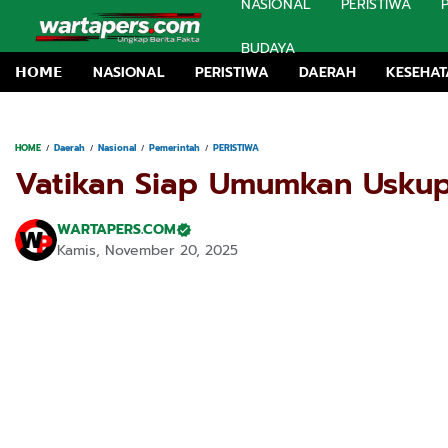
NASIONAL
PERISTIWA
BUDAYA
𝗛𝗢𝗠𝗘
NASIONAL
PERISTIWA
DAERAH
KESEHA
TRK Houlding So
HOME
Daerah
Nasional
Pemerintah
PERISTIWA
Vatikan Siap Umumkan Uskup
WARTAPERS.COM
Kamis, November 20, 2025