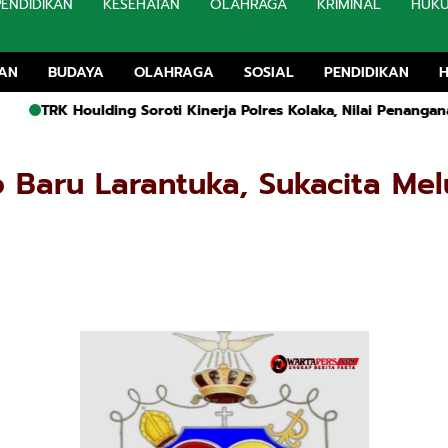
PENDIDIKAN
KESEHATAN
OLAHRAGA
KRIMINAL
HUK
TAN
BUDAYA
OLAHRAGA
SOSIAL
PENDIDIKAN
roti Kinerja Polres Kolaka, Nilai Penanganan Laporan Diduga Te
 Baru Larantuka, Sukacita Me