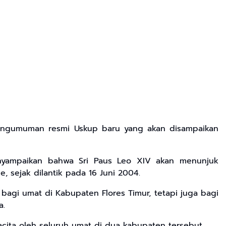
pengumuman resmi Uskup baru yang akan disampaikan
enyampaikan bahwa Sri Paus Leo XIV akan menunjuk
 sejak dilantik pada 16 Juni 2004.
bagi umat di Kabupaten Flores Timur, tetapi juga bagi
a.
cita oleh seluruh umat di dua kabupaten tersebut.