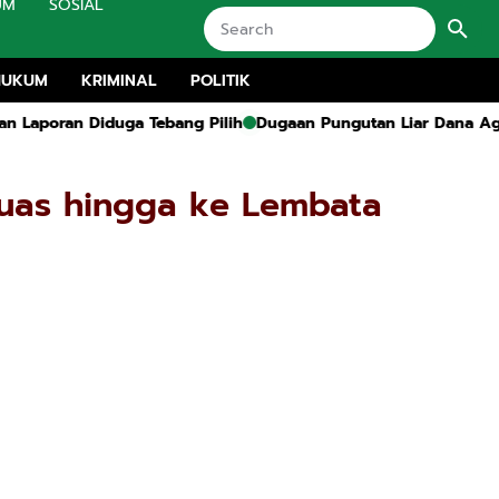
UM
SOSIAL
HUKUM
KRIMINAL
POLITIK
bang Pilih
Dugaan Pungutan Liar Dana Agustusan di Tragah, 
luas hingga ke Lembata