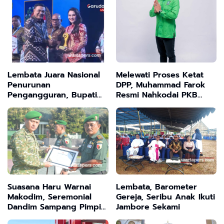
Lembata Juara Nasional
Melewati Proses Ketat
Penurunan
DPP, Muhammad Farok
Pengangguran, Bupati
Resmi Nahkodai PKB
Tuaq Bawa Pulang Piala
Sampang Periode 2026–
dari Lombok
2031
Suasana Haru Warnai
Lembata, Barometer
Makodim, Seremonial
Gereja, Seribu Anak Ikuti
Dandim Sampang Pimpin
Jambore Sekami
Korp Raport Pindah