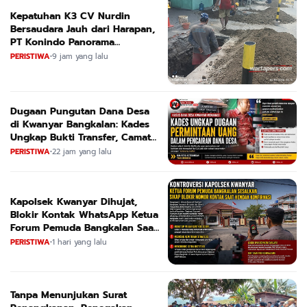
Kepatuhan K3 CV Nurdin
Bersaudara Jauh dari Harapan,
PT Konindo Panorama
Konsultan Dituding Lalai Awasi
PERISTIWA
•
9 jam yang lalu
Proyek DPRKPCK Jatim
Dugaan Pungutan Dana Desa
di Kwanyar Bangkalan: Kades
Ungkap Bukti Transfer, Camat
Beri Bantahan Tegas
PERISTIWA
•
22 jam yang lalu
Kapolsek Kwanyar Dihujat,
Blokir Kontak WhatsApp Ketua
Forum Pemuda Bangkalan Saat
Dikonfirmasi
PERISTIWA
•
1 hari yang lalu
Tanpa Menunjukan Surat