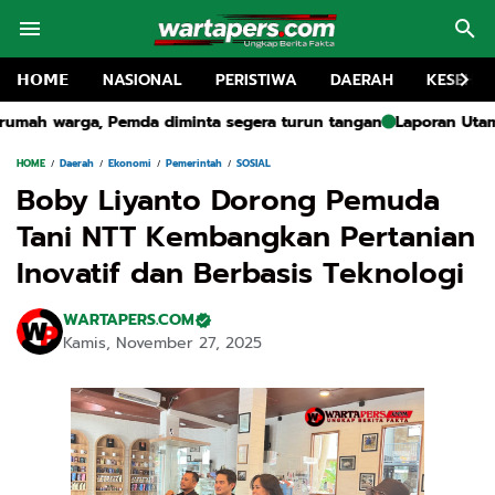
𝗛𝗢𝗠𝗘
NASIONAL
PERISTIWA
DAERAH
KESEHA
ta segera turun tangan
Laporan Utama: DLH Bangkalan Dorong K
HOME
Daerah
Ekonomi
Pemerintah
SOSIAL
Boby Liyanto Dorong Pemuda
Tani NTT Kembangkan Pertanian
Inovatif dan Berbasis Teknologi
WARTAPERS.COM
Kamis, November 27, 2025