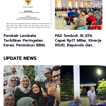
Pemkab Lembata
PAD Tumbuh 16,33%
Terbitkan Peringatan
Capai Rp17 Miliar, Kinerja
Keras: Penimbun BBM
RSUD, Bapenda dan
Subsidi Terancam
BKAD Sangat
Penjara 6 Tahun dan
Memuaskan
UPDATE NEWS
Denda Rp60 Miliar