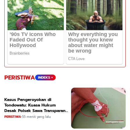
PERISTIWA
INDEKS +
Kasus Pengeroyokan di
Tondowatu: Kuasa Hukum
Desak Polsek Sawa Transparan
dan Segera Tetapkan Tersangka
PERISTIWA
•
55 menit yang lalu