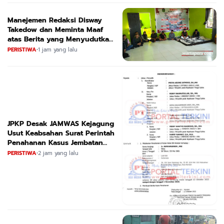
Manejemen Redaksi Disway
Takedow dan Meminta Maaf
atas Berita yang Menyudutkan
APL
PERISTIWA
•
1 jam yang lalu
JPKP Desak JAMWAS Kejagung
Usut Keabsahan Surat Perintah
Penahanan Kasus Jembatan
CIRAUCI II
PERISTIWA
•
2 jam yang lalu