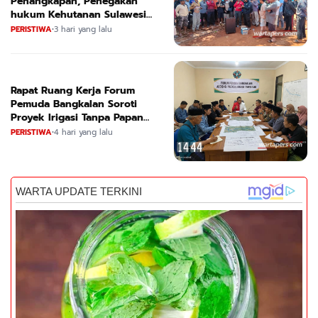
Penangkapan, Penegakan
hukum Kehutanan Sulawesi
Selatan Culik Petani Ladah Di
PERISTIWA
•
3 hari yang lalu
Loeha Raya.
Rapat Ruang Kerja Forum
Pemuda Bangkalan Soroti
Proyek Irigasi Tanpa Papan
Nama
PERISTIWA
•
4 hari yang lalu