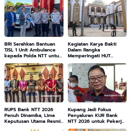
Satuan Danramil
BRI Serahkan Bantuan
Kegiatan Karya Bakti
TJSL 1 Unit Ambulance
Dalam Rangka
kepada Polda NTT untuk
Memperingati HUT
Dukung Layanan
KODAM XIV/HASANUDDIN
Kesehatan Masyarakat
KE-69
RUPS Bank NTT 2026
Kupang Jadi Fokus
Penuh Dinamika, Lima
Penyaluran KUR Bank
Keputusan Utama Resmi
NTT 2026 untuk Pekerja
Diputuskan
Migran