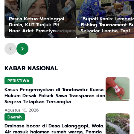
Pasca Ketua Meninggal
"Bupati Kanis: Lembat
Dunia, KJJT Tunjuk Plt
Fishing Tournament B
Noor Arief Prasetyo
Sekadar Lomba, Tapi
Jalankan Roda Organisasi
Investasi Pariwisata
Jangka Panjang”
KABAR NASIONAL
PERISTIWA
Kasus Pengeroyokan di Tondowatu: Kuasa
Hukum Desak Polsek Sawa Transparan dan
Segera Tetapkan Tersangka
Agustus 10, 2026
Daerah
Drainase bocor di Desa Lalonggopi, Wolo.
Air masuk halaman rumah warga, Pemda