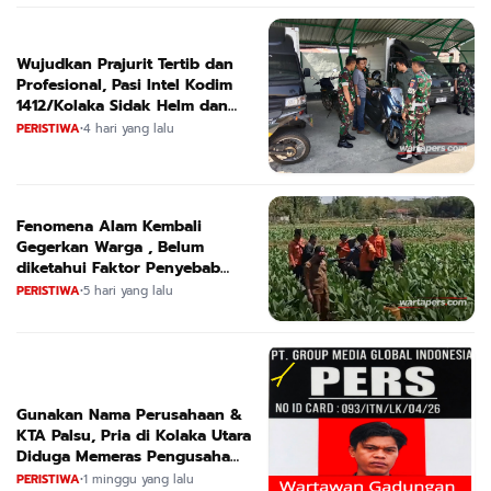
Wujudkan Prajurit Tertib dan
Profesional, Pasi Intel Kodim
1412/Kolaka Sidak Helm dan
Kendaraan
PERISTIWA
•
4 hari yang lalu
Fenomena Alam Kembali
Gegerkan Warga , Belum
diketahui Faktor Penyebab
Suara
PERISTIWA
•
5 hari yang lalu
Gunakan Nama Perusahaan &
KTA Palsu, Pria di Kolaka Utara
Diduga Memeras Pengusaha
Tambang dan Minyak
PERISTIWA
•
1 minggu yang lalu