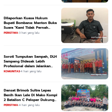
Dilaporkan Kuasa Hukum
Bupati Bombana: Manton Buka
Suara "Kami Tidak Pernah
Menutup Ruang Hak Jawab"
PERISTIWA
•
3 hari yang lalu
Soroti Tumpukan Sampah, DLH
Sampang Didesak Lebih
Profesional dalam Jalankan
Tugas
KOMUNITAS
•
4 hari yang lalu
Dansat Brimob Sultra Lepas
Benih Ikan Lele Di Mako Kompi
2 Batalion C Peloper Dukung
ketahanan Pangan Nasional
PERISTIWA
•
4 hari yang lalu