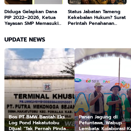
Diduga Gelapkan Dana
Status Jabatan Tameng
PIP 2022–2026, Ketua
Kekebalan Hukum? Surat
Yayasan SMP Memasuki
Perintah Penahanan
Babak Baru Menunggu
Bupati Bombana Selama
Panggilan Kejaksaan
20 Hari Dipertanyakan
UPDATE NEWS
Negeri
Publik
Bos PT BMW Bantah Eks
Panen Jagung di
Log Pond Hakatutobu
Petuntawa, Wabup
Dijual: "Tak Pernah Pindah
Lembata: Kolaborasi K