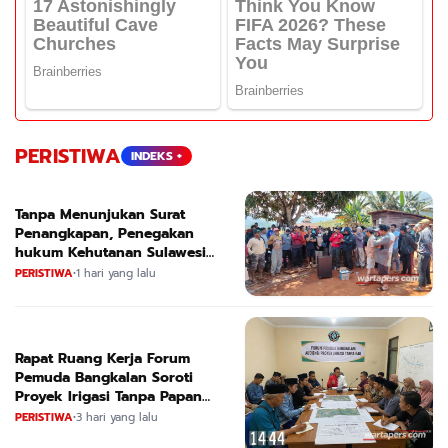
PERISTIWA
INDEKS +
Tanpa Menunjukan Surat
Penangkapan, Penegakan
hukum Kehutanan Sulawesi
Selatan Culik Petani Ladah Di
PERISTIWA
•
1 hari yang lalu
Loeha Raya.
Rapat Ruang Kerja Forum
Pemuda Bangkalan Soroti
Proyek Irigasi Tanpa Papan
Nama
PERISTIWA
•
3 hari yang lalu