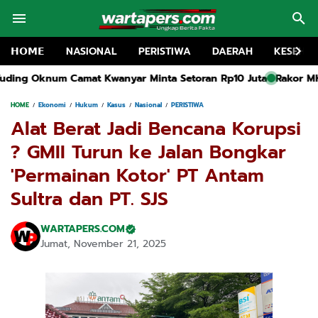
𝗛𝗢𝗠𝗘
NASIONAL
PERISTIWA
DAERAH
KESEHA
inta Setoran Rp10 Juta
Rakor MKKS dan Pembukaan MGMP SMP 
HOME
Ekonomi
Hukum
Kasus
Nasional
PERISTIWA
Alat Berat Jadi Bencana Korupsi
? GMII Turun ke Jalan Bongkar
'Permainan Kotor' PT Antam
Sultra dan PT. SJS
WARTAPERS.COM
Jumat, November 21, 2025