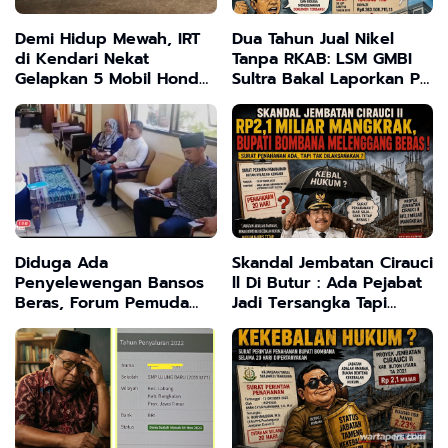
Demi Hidup Mewah, IRT
Dua Tahun Jual Nikel
di Kendari Nekat
Tanpa RKAB: LSM GMBI
Gelapkan 5 Mobil Honda
Sultra Bakal Laporkan PT
Hasil Rental
Lawaki Tiar Raya
Diduga Ada
Skandal Jembatan Cirauci
Penyelewengan Bansos
ll Di Butur : Ada Pejabat
Beras, Forum Pemuda
Jadi Tersangka Tapi
Bangkalan Minta
Tetap ' BEBAS ' Hukum Di
Audiensi dan Kawal Jalur
Sultra Di Uji
Hukum
Ketegasannya