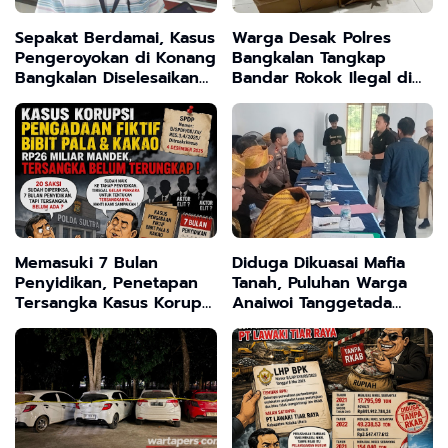
Sepakat Berdamai, Kasus
Warga Desak Polres
Pengeroyokan di Konang
Bangkalan Tangkap
Bangkalan Diselesaikan
Bandar Rokok Ilegal di
Lewat Restorative Justice
Desa Gunung Sereng
Kecamatan Kwanyar
Memasuki 7 Bulan
Diduga Dikuasai Mafia
Penyidikan, Penetapan
Tanah, Puluhan Warga
Tersangka Kasus Korupsi
Anaiwoi Tanggetada
Rp26 Miliar
Terancam Kehilangan
Dipertanyakan
Lahan Sejak Ada PSN