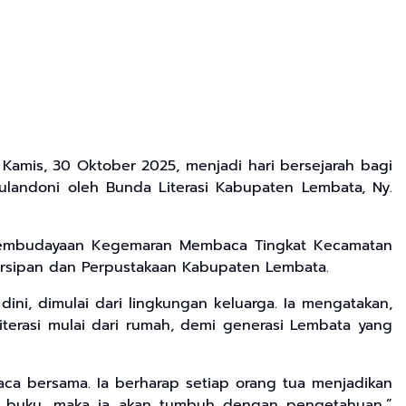
amis, 30 Oktober 2025, menjadi hari bersejarah bagi
landoni oleh Bunda Literasi Kabupaten Lembata, Ny.
i Pembudayaan Kegemaran Membaca Tingkat Kecamatan
Kearsipan dan Perpustakaan Kabupaten Lembata.
i, dimulai dari lingkungan keluarga. Ia mengatakan,
terasi mulai dari rumah, demi generasi Lembata yang
ca bersama. Ia berharap setiap orang tua menjadikan
n buku, maka ia akan tumbuh dengan pengetahuan,”