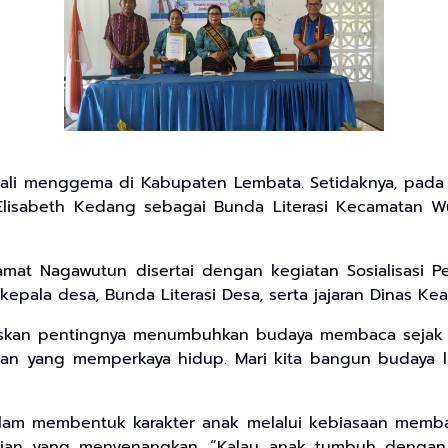
ali menggema di Kabupaten Lembata. Setidaknya, pada K
isabeth Kedang sebagai Bunda Literasi Kecamatan Wu
Camat Nagawutun disertai dengan kegiatan Sosialisas
kepala desa, Bunda Literasi Desa, serta jajaran Dinas 
kan pentingnya menumbuhkan budaya membaca sejak din
an yang memperkaya hidup. Mari kita bangun budaya li
lam membentuk karakter anak melalui kebiasaan memba
harian yang menyenangkan. “Kalau anak tumbuh denga