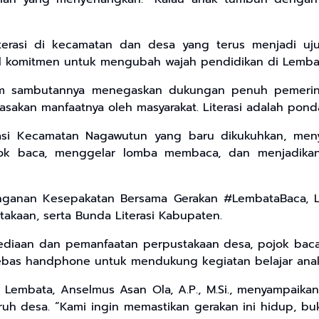
erasi di kecamatan dan desa yang terus menjadi ujun
ol komitmen untuk mengubah wajah pendidikan di Lembat
lam sambutannya menegaskan dukungan penuh pemerint
asakan manfaatnya oleh masyarakat. Literasi adalah ponda
erasi Kecamatan Nagawutun yang baru dikukuhkan, men
ok baca, menggelar lomba membaca, dan menjadikan l
nganan Kesepakatan Bersama Gerakan #LembataBaca, Le
takaan, serta Bunda Literasi Kabupaten.
yediaan dan pemanfaatan perpustakaan desa, pojok baca
bebas handphone untuk mendukung kegiatan belajar ana
 Lembata, Anselmus Asan Ola, A.P., M.Si., menyampai
uruh desa. “Kami ingin memastikan gerakan ini hidup, buk