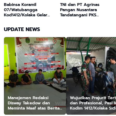
Babinsa Koramil
TNI dan PT Agrinas
07/Watubangga
Pangan Nusantara
Kod1412/Kolaka Gelar
Tandatangani PKS
Karya Bakti Perbaiki
Percepatan
Jalan Desa Pondowae
Pembangunan KDKMP
UPDATE NEWS
Manejemen Redaksi
Wujudkan Prajurit Tert
Disway Takedow dan
dan Profesional, Pasi I
Meminta Maaf atas Berita
Kodim 1412/Kolaka Sid
yang Menyudutkan APL
Helm dan Kendaraan