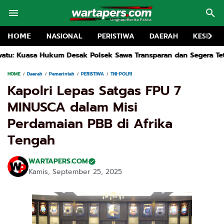
𝗛𝗢𝗠𝗘
NASIONAL
PERISTIWA
DAERAH
KESEHA
Polsek Sawa Transparan dan Segera Tetapkan Tersangka
Drain
HOME
Daerah
Pemerintah
PERISTIWA
TNI-POLRI
Kapolri Lepas Satgas FPU 7
MINUSCA dalam Misi
Perdamaian PBB di Afrika
Tengah
WARTAPERS.COM
Kamis, September 25, 2025