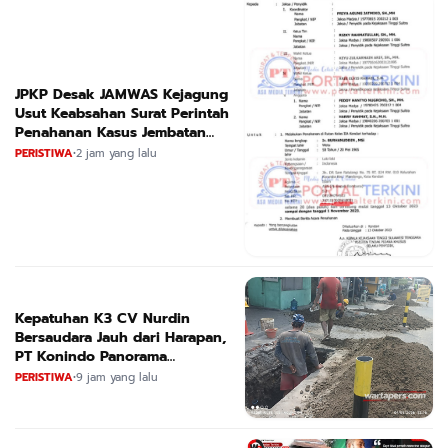
JPKP Desak JAMWAS Kejagung
Usut Keabsahan Surat Perintah
Penahanan Kasus Jembatan
CIRAUCI II
PERISTIWA
•
2 jam yang lalu
Kepatuhan K3 CV Nurdin
Bersaudara Jauh dari Harapan,
PT Konindo Panorama
Konsultan Dituding Lalai Awasi
PERISTIWA
•
9 jam yang lalu
Proyek DPRKPCK Jatim