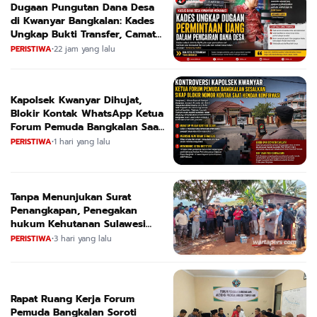
Dugaan Pungutan Dana Desa
di Kwanyar Bangkalan: Kades
Ungkap Bukti Transfer, Camat
Beri Bantahan Tegas
PERISTIWA
•
22 jam yang lalu
Kapolsek Kwanyar Dihujat,
Blokir Kontak WhatsApp Ketua
Forum Pemuda Bangkalan Saat
Dikonfirmasi
PERISTIWA
•
1 hari yang lalu
Tanpa Menunjukan Surat
Penangkapan, Penegakan
hukum Kehutanan Sulawesi
Selatan Culik Petani Ladah Di
PERISTIWA
•
3 hari yang lalu
Loeha Raya.
Rapat Ruang Kerja Forum
Pemuda Bangkalan Soroti