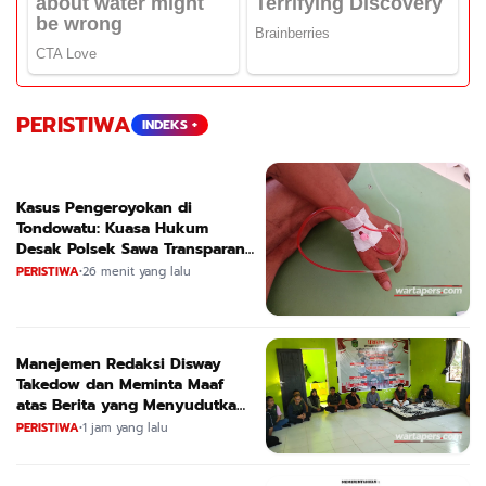
PERISTIWA
INDEKS +
Kasus Pengeroyokan di
Tondowatu: Kuasa Hukum
Desak Polsek Sawa Transparan
dan Segera Tetapkan Tersangka
PERISTIWA
•
26 menit yang lalu
Manejemen Redaksi Disway
Takedow dan Meminta Maaf
atas Berita yang Menyudutkan
APL
PERISTIWA
•
1 jam yang lalu